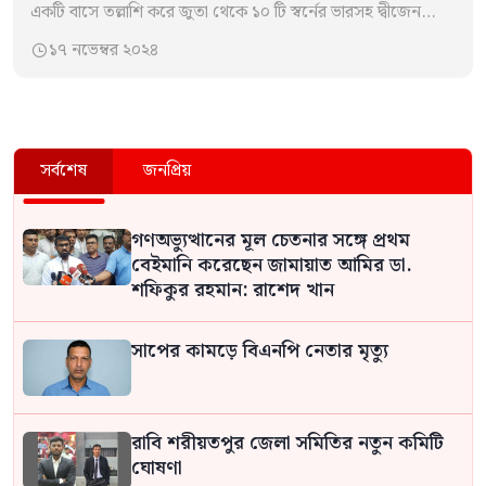
একটি বাসে তল্লাশি করে জুতা থেকে ১০ টি স্বর্নের ভারসহ দ্বীজেন
ধর…
১৭ নভেম্বর ২০২৪

সর্বশেষ
জনপ্রিয়
গণঅভ্যুত্থানের মূল চেতনার সঙ্গে প্রথম
বেইমানি করেছেন জামায়াত আমির ডা.
শফিকুর রহমান: রাশেদ খান
সাপের কামড়ে বিএনপি নেতার মৃত্যু
রাবি শরীয়তপুর জেলা সমিতির নতুন কমিটি
ঘোষণা