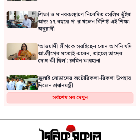
শিক্ষা ও মানবকল্যাণে নিবেদিত সেলিম ভূঁইয়া
আজ ৫৭ বছরে পা রাখলেন বিশিষ্ট এই শিক্ষা
অনুরাগী
‘আওয়ামী লীগকে সরাইছেন কেন আপনি যদি
আ.লীগের মতোই করেন, তাহলে তাদের
দোষ কী ছিল’: রুমিন ফারহানা
জুলাই যোদ্ধাদের অটোরিকশা-রিকশা উপহার
দিলেন প্রধানমন্ত্রী
সর্বশেষ সব দেখুন
নির্দেশ অমান্য করে কোনো শিক্ষক প্রাইভেট
পড়ালে তার এমপিও বন্ধ করে দেওয়া হবে:
সমাজকল্যাণ প্রতিমন্ত্রী
যুক্তরাষ্ট্র-ইসরাইলের আগ্রাসন মোকাবিলায়