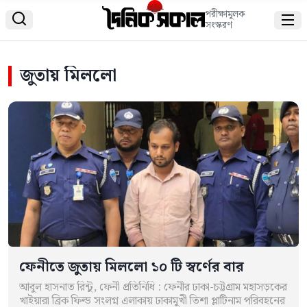
পরীক্ষামূলক


সংস্করণ
জুতায় মিললো
ফেনীতে জুতায় মিললো ১০ টি স্বর্ণের বার
আবুল হাসনাত রিন্টু, ফেনী প্রতিনিধি : ফেনীর ঢাকা-চট্টগ্রাম মহাসড়কের
খাইয়ারা ব্রিক ফিল্ড সংলগ্ন এলাকায় ঢাকামুখী তিশা প্লাটিনাম পরিবহনের