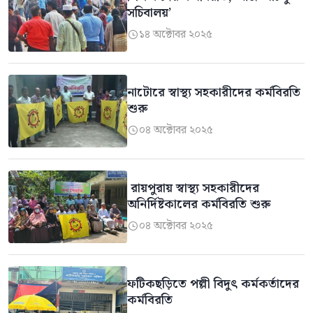
সচিবালয়’
১৪ অক্টোবর ২০২৫

নাটোরে স্বাস্থ্য সহকারীদের কর্মবিরতি
শুরু
০৪ অক্টোবর ২০২৫

রায়পুরায় স্বাস্থ্য সহকারীদের
অনির্দিষ্টকালের কর্মবিরতি শুরু
০৪ অক্টোবর ২০২৫

ফটিকছড়িতে পল্লী বিদুৎ কর্মকর্তাদের
কর্মবিরতি