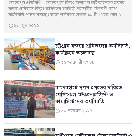
মেহেরপুর প্রতিনিধি : মেহেরপুরে বিদ্যৎ বিভাগের লাইনম্যানকে মারধর
করার প্রতিবাদে বিদ্যুৎ অফিসের কর্মকর্তা কর্মচারীরা তিনঘন্টা ব্যপি
কর্মবিরতি পালন করছে। আজ শনিববার সকাল ১০ টা থেকে বেলা ১ টা
পর্যন্ত মেহেরপুর…
১৩ জুন ২০২৬

চট্টগ্রাম বন্দরে শ্রমিকদের কর্মবিরতি,
কার্যক্রমে অচলাবস্থা
৩১ জানুয়ারী ২০২৬

বাগেরহাটে দশম গ্রেডের দাবিতে
মেডিকেল টেকনোলজিস্ট ও
ফার্মাসিস্টদের কর্মবিরতি
৩০ নভেম্বর ২০২৫
