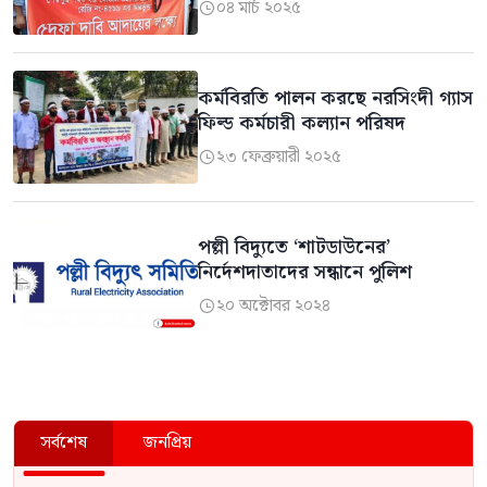
০৪ মার্চ ২০২৫

কর্মবিরতি পালন করছে নরসিংদী গ্যাস
ফিল্ড কর্মচারী কল্যান পরিষদ
২৩ ফেব্রুয়ারী ২০২৫

পল্লী বিদ্যুতে ‘শাটডাউনের’
নির্দেশদাতাদের সন্ধানে পুলিশ
২০ অক্টোবর ২০২৪

সর্বশেষ
জনপ্রিয়