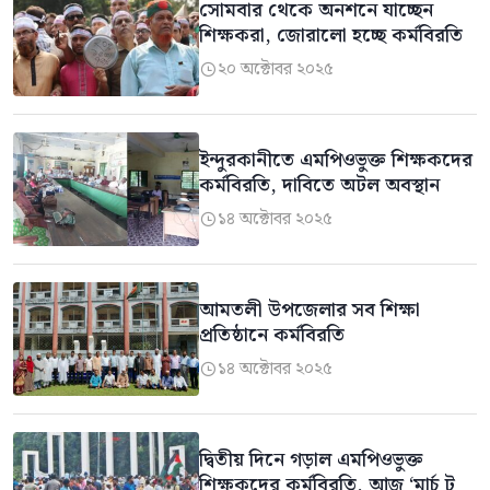
সোমবার থেকে অনশনে যাচ্ছেন
শিক্ষকরা, জোরালো হচ্ছে কর্মবিরতি
২০ অক্টোবর ২০২৫

ইন্দুরকানীতে এমপিওভুক্ত শিক্ষকদের
কর্মবিরতি, দাবিতে অটল অবস্থান
১৪ অক্টোবর ২০২৫

আমতলী উপজেলার সব শিক্ষা
প্রতিষ্ঠানে কর্মবিরতি
১৪ অক্টোবর ২০২৫

দ্বিতীয় দিনে গড়াল এমপিওভুক্ত
শিক্ষকদের কর্মবিরতি, আজ ‘মার্চ টু