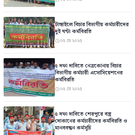
টাঙ্গাইলে বিচার বিভাগীয় কর্মচারীদের
দুই ঘন্টা কর্মবিরতি
০৫ মে ২০২৫

৫ দফা দাবিতে নেত্রকোনায় বিচার
বিভাগীয় কর্মচারী এসোসিয়েশনের
কর্মবিরতি
০৫ মে ২০২৫

৫ দফা দাবিতে শেরপুরে বস্ত্র
দোকানের কর্মচারীদের কর্মবিরতি ও
মানববন্ধন কর্মসূচি