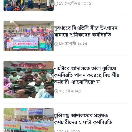
১২ সেপ্টেম্বর ২০২৫

সুবর্ণচরে বিএডিসি বীজ উৎপাদন
খামারে শ্রমিকদের কর্মবিরতি
১৮ আগস্ট ২০২৫

নাটোরে আদালতে তালা ঝুলিয়ে
কর্মবিরতি পালন করেছে বিভাগীয়
কর্মচারী এ্যাসোসিয়েশন
০৬ মে ২০২৫

মুন্সিগঞ্জ আদালতের সহায়ক
কর্মচারীদের ২ ঘন্টা কর্মবিরতি
০৫ মে ২০২৫
