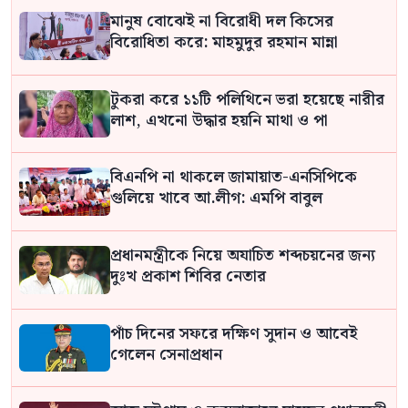
মানুষ বোঝেই না বিরোধী দল কিসের
বিরোধিতা করে: মাহমুদুর রহমান মান্না
টুকরা করে ১১টি পলিথিনে ভরা হয়েছে নারীর
লাশ, এখনো উদ্ধার হয়নি মাথা ও পা
বিএনপি না থাকলে জামায়াত-এনসিপিকে
গুলিয়ে খাবে আ.লীগ: এমপি বাবুল
প্রধানমন্ত্রীকে নিয়ে অযাচিত শব্দচয়নের জন্য
দুঃখ প্রকাশ শিবির নেতার
পাঁচ দিনের সফরে দক্ষিণ সুদান ও আবেই
গেলেন সেনাপ্রধান