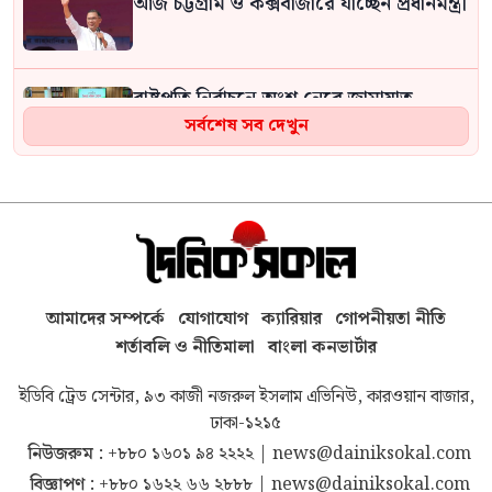
আজ চট্টগ্রাম ও কক্সবাজারে যাচ্ছেন প্রধানমন্ত্রী
রাষ্ট্রপতি নির্বাচনে অংশ নেবে জামায়াত,
রোববার চূড়ান্ত হবে প্রার্থী
সর্বশেষ সব দেখুন
জুলাই জাদুঘরে ভারতীয় আগ্রাসনের কোনো
চিত্র নেই, বিএনপি হয়তো ভয় পাচ্ছে: নাহিদ
ইসলাম
জাহাঙ্গীর গেইটের রাস্তায় লাশ , পাশে
আমাদের সম্পর্কে
যোগাযোগ
ক্যারিয়ার
গোপনীয়তা নীতি
ভাঙাচোরা বাইক
শর্তাবলি ও নীতিমালা
বাংলা কনভার্টার
ইডিবি ট্রেড সেন্টার, ৯৩ কাজী নজরুল ইসলাম এভিনিউ, কারওয়ান বাজার,
সেনবাগে নিখোঁজের পর পুকুরে মিলল শিশু
আরাফাত হোসেনের মরদেহ
ঢাকা-১২১৫
নিউজরুম :
+৮৮০ ১৬০১ ৯৪ ২২২২
|
news@dainiksokal.com
বিজ্ঞাপণ :
+৮৮০ ১৬২২ ৬৬ ২৮৮৮
|
news@dainiksokal.com