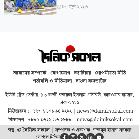
১৩ জুন ২০২৬

আমাদের সম্পর্কে
যোগাযোগ
ক্যারিয়ার
গোপনীয়তা নীতি
শর্তাবলি ও নীতিমালা
বাংলা কনভার্টার
ইডিবি ট্রেড সেন্টার, ৯৩ কাজী নজরুল ইসলাম এভিনিউ, কারওয়ান বাজার,
ঢাকা-১২১৫
নিউজরুম :
+৮৮০ ১৬০১ ৯৪ ২২২২
|
news@dainiksokal.com
বিজ্ঞাপণ :
+৮৮০ ১৬২২ ৬৬ ২৮৮৮
|
news@dainiksokal.com
স্বত্ব: ©
দৈনিক সকাল
|
সম্পাদক ও প্রকাশক, নাজমুল হাসান সরকার
সোশ্যাল মিডিয়া




