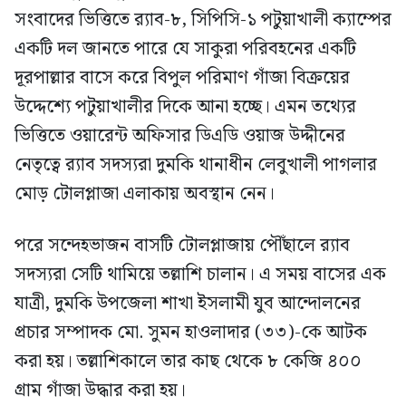
সংবাদের ভিত্তিতে র‍্যাব-৮, সিপিসি-১ পটুয়াখালী ক্যাম্পের
একটি দল জানতে পারে যে সাকুরা পরিবহনের একটি
দূরপাল্লার বাসে করে বিপুল পরিমাণ গাঁজা বিক্রয়ের
উদ্দেশ্যে পটুয়াখালীর দিকে আনা হচ্ছে। এমন তথ্যের
ভিত্তিতে ওয়ারেন্ট অফিসার ডিএডি ওয়াজ উদ্দীনের
নেতৃত্বে র‍্যাব সদস্যরা দুমকি থানাধীন লেবুখালী পাগলার
মোড় টোলপ্লাজা এলাকায় অবস্থান নেন।
পরে সন্দেহভাজন বাসটি টোলপ্লাজায় পৌঁছালে র‍্যাব
সদস্যরা সেটি থামিয়ে তল্লাশি চালান। এ সময় বাসের এক
যাত্রী, দুমকি উপজেলা শাখা ইসলামী যুব আন্দোলনের
প্রচার সম্পাদক মো. সুমন হাওলাদার (৩৩)-কে আটক
করা হয়। তল্লাশিকালে তার কাছ থেকে ৮ কেজি ৪০০
গ্রাম গাঁজা উদ্ধার করা হয়।