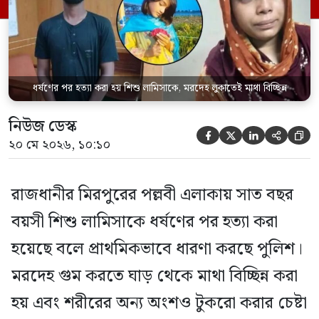
আক্তারকে (২৬) মাত্র ৭ ঘণ্টার […]
ধর্ষণের পর হত্যা করা হয় শিশু লামিসাকে, মরদেহ লুকাতেই মাথা বিচ্ছিন্ন
নিউজ ডেস্ক





২০ মে ২০২৬, ১০:১০
রাজধানীর মিরপুরের পল্লবী এলাকায় সাত বছর
বয়সী শিশু লামিসাকে ধর্ষণের পর হত্যা করা
হয়েছে বলে প্রাথমিকভাবে ধারণা করছে পুলিশ।
মরদেহ গুম করতে ঘাড় থেকে মাথা বিচ্ছিন্ন করা
হয় এবং শরীরের অন্য অংশও টুকরো করার চেষ্টা