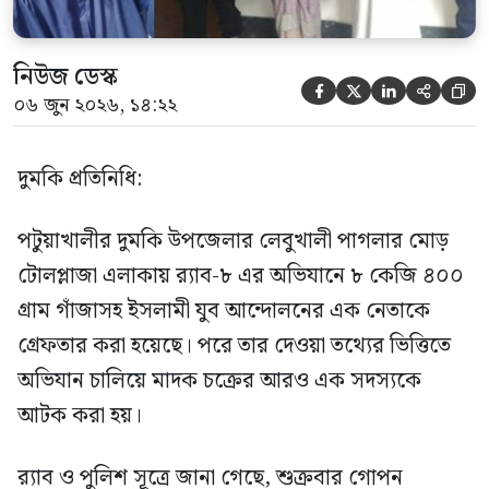
নিউজ ডেস্ক





০৬ জুন ২০২৬, ১৪:২২
দুমকি প্রতিনিধি:
পটুয়াখালীর দুমকি উপজেলার লেবুখালী পাগলার মোড়
টোলপ্লাজা এলাকায় র‍্যাব-৮ এর অভিযানে ৮ কেজি ৪০০
গ্রাম গাঁজাসহ ইসলামী যুব আন্দোলনের এক নেতাকে
গ্রেফতার করা হয়েছে। পরে তার দেওয়া তথ্যের ভিত্তিতে
অভিযান চালিয়ে মাদক চক্রের আরও এক সদস্যকে
আটক করা হয়।
র‍্যাব ও পুলিশ সূত্রে জানা গেছে, শুক্রবার গোপন