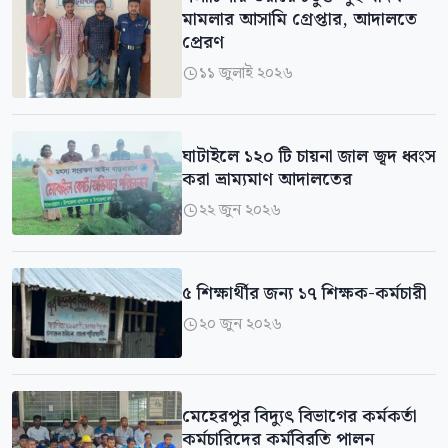
মামলার আসামি গ্রেপ্তার, আদালতে
প্রেরণ
১১ জুলাই ২০২৬

ঘাটাইলে ১২০ টি চায়না জাল জ্বদ ধ্বংস
করা ভ্রাম্যমাণ আদালতের
২২ জুন ২০২৬

৫ শিক্ষার্থীর জন্য ১৭ শিক্ষক-কর্মচারী
২০ জুন ২০২৬

মেহেরপুর বিদ্যুৎ বিভাগের কর্মকর্তা
কর্মচারিদের কর্মবিরতি পালন