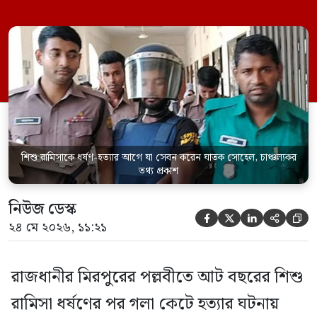
একইসঙ্গে রামিসাকে ধর্ষণ-হত্যার আগে ইয়াবা
সেবন করেছিলেন বলে জবানবন্দিতে
জানিয়েছেন আসামি। রোববার (২৪ মে) সকালে
মামলার তদন্ত কর্মকর্তা পল্লবী থানার উপ-
পরিদর্শক অহিদুজ্জামান এ তথ্য নিছিত করেন।
তিনি বলেন, […]
শিশু রামিসাকে ধর্ষণ-হত্যার আগে যা সেবন করেন ঘাতক সোহেল, চাঞ্চল্যকর
তথ্য প্রকাশ
নিউজ ডেস্ক





২৪ মে ২০২৬, ১১:২১
রাজধানীর মিরপুরের পল্লবীতে আট বছরের শিশু
রামিসা ধর্ষণের পর গলা কেটে হত্যার ঘটনায়