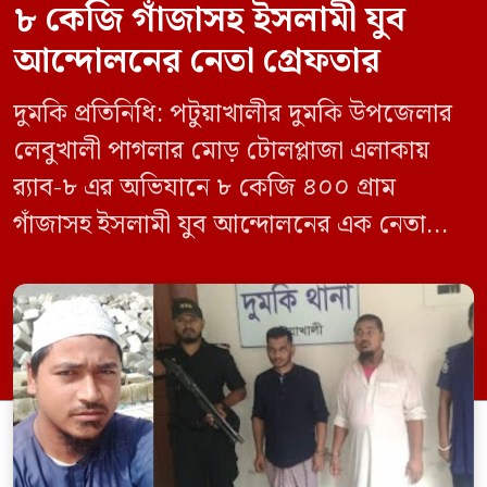
৮ কেজি গাঁজাসহ ইসলামী যুব
আন্দোলনের নেতা গ্রেফতার
দুমকি প্রতিনিধি: পটুয়াখালীর দুমকি উপজেলার
লেবুখালী পাগলার মোড় টোলপ্লাজা এলাকায়
র‍্যাব-৮ এর অভিযানে ৮ কেজি ৪০০ গ্রাম
গাঁজাসহ ইসলামী যুব আন্দোলনের এক নেতাকে
গ্রেফতার করা হয়েছে। পরে তার দেওয়া তথ্যের
ভিত্তিতে অভিযান চালিয়ে মাদক চক্রের আরও
এক সদস্যকে আটক করা হয়। র‍্যাব ও পুলিশ
সূত্রে জানা গেছে, শুক্রবার গোপন সংবাদের
ভিত্তিতে র‍্যাব-৮, সিপিসি-১ পটুয়াখালী ক্যাম্পের
[…]