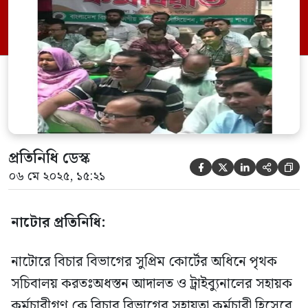
জুডিশিয়াল সার্ভিস বেতন স্কেলে ১ম – ৬ষ্ঠ
গ্রেডের পরিবর্তী ৭ম -১২ তম গ্রেডভুক্ত করা এবং
বিদ্যমান ব্লকপদ বিলুপ্ত করে যুগোপযোগী পদ
সৃজন-পূর্বক যোগ্যতা […]
প্রতিনিধি ডেস্ক





০৬ মে ২০২৫, ১৫:২১
নাটোর প্রতিনিধি:
নাটোরে বিচার বিভাগের সুপ্রিম কোর্টের অধিনে পৃথক
সচিবালয় করতঃঅধস্তন আদালত ও ট্রাইব্যুনালের সহায়ক
কর্মচারীগণ কে বিচার বিভাগের সহায়তা কর্মচারী হিসেবে