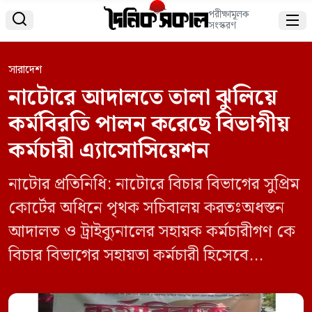
পরীক্ষামূলক


সংস্করণ
সারাদেশ
নাটোরে আদালতে তালা ঝুলিয়ে
কর্মবিরতি পালন করেছে বিভাগীয়
কর্মচারী এ্যাসোসিয়েশন
নাটোর প্রতিনিধি: নাটোরে বিচার বিভাগের সুপ্রিম
কোর্টের অধিনে পৃথক সচিবালয় করতঃঅধস্তন
আদালত ও ট্রাইব্যুনালের সহায়ক কর্মচারীগণ কে
বিচার বিভাগের সহায়তা কর্মচারী হিসেবে
বাংলাদেশ জুডিসিয়াল সার্ভিস বেতন স্কেলের
আলোকে বেতন ভাতার প্রদানসহ বিদ্যামান