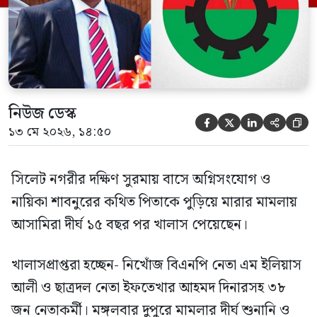
হওয়ায় খালাস দেন বিচারক। মানবপাচার […]
নিউজ ডেস্ক





১৩ মে ২০২৬, ১৪:৫০
সিলেট নগরীর দক্ষিণ সুরমায় বাসে অগ্নিসংযোগ ও
নায়িকা শাবনুরের কথিত পিতাকে পুড়িয়ে মারার মামলায়
আসামিরা দীর্ঘ ১৫ বছর পর খালাস পেয়েছেন।
খালাসপ্রাপ্তরা হচ্ছেন- নিখোঁজ বিএনপি নেতা এম ইলিয়াস
আলী ও ছাত্রদল নেতা ইফতেখার আহমদ দিনারসহ ৩৮
জন নেতাকর্মী। মঙ্গলবার দুপুরে মামলার দীর্ঘ শুনানি ও