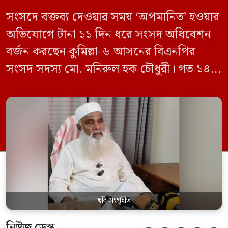
সংসদে বক্তব্য দেওয়ার সময় ‘অপমানিত’ হওয়ার
অভিযোগে টানা ১১ দিন ধরে সংসদ অধিবেশন
বর্জন করছেন কুমিল্লা-৬ আসনের বিএনপির
সংসদ সদস্য মো. মনিরুল হক চৌধুরী। গত ১৪
জুন ডেপুটি স্পিকার কায়সার কামালের এক
রুলিং ও সিদ্ধান্তের প্রতিবাদে ১৫ থেকে ২৫ জুন
পর্যন্ত তিনি সংসদে যাননি। মনিরুল হক চৌধুরী
বলেন, ‘আমাকে সংসদে অপমান করা হয়েছে।
স্পিকার ফোন […]
ছবি সংগৃহীত
নিউজ ডেস্ক