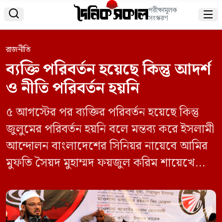
পরীক্ষামূলক


সংস্করণ
রাজনীতি
ব্যক্তি পরিবর্তন হয়েছে কিন্তু আদর্শ
ও নীতি পরিবর্তন হয়নি
৫ আগস্টের পর ব্যক্তির পরিবর্তন হয়েছে কিন্তু
জুলুমের পরিবর্তন হয়নি বলে মন্তব্য করে ইসলামী
আন্দোলন বাংলাদেশের সিনিয়র নায়েবে আমির
মুফতি সৈয়দ মুহাম্মদ ফয়জুল করিম শায়েখে
চরমোনাই বলেছেন, জুলুম, অত্যাচার, চাঁদাবাজি
ও বৈষম্য দূর করার জন্য মানুষ জীবন দিয়েছে,
রক্ত দিয়েছে। আমরা ভেবেছিলাম বৈষম্য দূর