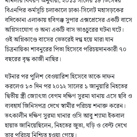
মামলার বিবরণ অনুযায়ী, ২০১১ সালের ১৮ ডিসেম্বর
বিএনপির কর্মসূচি চলাকালে ঢাকা-সিলেট মহাসড়কের
বদিকোনা এলাকায় হবিগঞ্জ সুপার এক্সপ্রেসের একটি বাসে
অগ্নিসংযোগ ও অন্য একটি বাস ভাঙচুরের ঘটনা ঘটে।
ওই অগ্নিকাণ্ডে বাসের ভেতরেই দগ্ধ হয়ে মারা যান
চিত্রনায়িকা শাবনুরের পিতা হিসেবে পরিচয়দানকারী ৭০
বছরের বৃদ্ধ কাজী নাছির।
ঘটনার পর পুলিশ বেওয়ারিশ হিসেবে তাকে দাফন
করলেও ১৩ দিন পর ২০১২ সালের ১ জানুয়ারি নিহতের
দ্বিতীয় স্ত্রী জ্যোৎস্না বেগম দক্ষিণ সুরমা থানায় এসে ছবি ও
ব্যবহার্য জিনিসপত্র দেখে স্বামীর পরিচয় শনাক্ত করেন।
তৎকালীন দক্ষিণ সুরমা থানার ওসি আবু শ্যামা ইকবাল
হায়াত জানিয়েছিলেন, নিহতের জুতা, ঘড়ি ও বেল্ট দেখে
তার পরিচয় নিশ্চিত হওয়া গেছে।