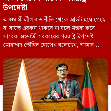
উপদেষ্টা
আওয়ামী লীগ রাজনীতি থেকে আউট হয়ে গেছে
বা যাচ্ছে এরকম থাকবে না বলে মন্তব্য করে
সাবেক অন্তর্বর্তী সরকারের পররাষ্ট্র উপদেষ্টা
মোহাম্মদ তৌহিদ হোসেন বলেছেন, আমার
অনুমান তারা (আওয়ামী লীগ) দেশের আগামী
নির্বাচনে অংশ নেবে। সম্প্রতি দেশের একটি
বেসরকারি টেলিভিশনে দেয়া সাক্ষাৎকারে তিনি
এসব কথা বলেন। আওয়ামী লীগ সরকারের সময়
হওয়া অত্যাচার-নিপীড়ন মানুষ ভুলে যাবে এমন
[…]