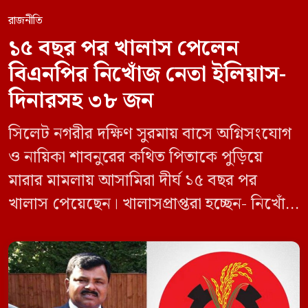
রাজনীতি
১৫ বছর পর খালাস পেলেন
বিএনপির নিখোঁজ নেতা ইলিয়াস-
দিনারসহ ৩৮ জন
সিলেট নগরীর দক্ষিণ সুরমায় বাসে অগ্নিসংযোগ
ও নায়িকা শাবনুরের কথিত পিতাকে পুড়িয়ে
মারার মামলায় আসামিরা দীর্ঘ ১৫ বছর পর
খালাস পেয়েছেন। খালাসপ্রাপ্তরা হচ্ছেন- নিখোঁজ
বিএনপি নেতা এম ইলিয়াস আলী ও ছাত্রদল নেতা
ইফতেখার আহমদ দিনারসহ ৩৮ জন নেতাকর্মী।
মঙ্গলবার দুপুরে মামলার দীর্ঘ শুনানি ও সাক্ষ্য-
প্রমাণ জেরা শেষে আসামিরা নির্দোষ প্রমাণিত