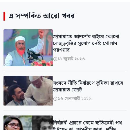
এ সম্পর্কিত আরো খবর
জামায়াতে আদর্শের বাইরে কোনো
লেজুড়বৃত্তির সুযোগ নেই: গোলাম
পরওয়ার
১১ জুলাই ২০২৬

সংসদে নীতি নির্ধারণে ভূমিকা রাখবে
জামায়াত জোট
১৬ ফেব্রুয়ারী ২০২৬

নির্বাচনী প্রচারে নেমে ব্যতিক্রমী পথ
হাঁটছেন ডা. তাসনীম জারা, শহীদ