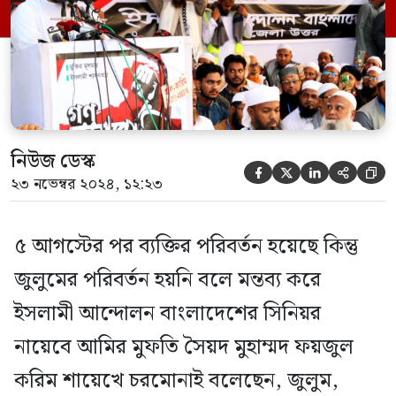
করতে পারলে আমরা মুক্তি পাব। কিন্তু আমরা কি
দেখলাম! আবারও সেই […]
নিউজ ডেস্ক





২৩ নভেম্বর ২০২৪, ১২:২৩
৫ আগস্টের পর ব্যক্তির পরিবর্তন হয়েছে কিন্তু
জুলুমের পরিবর্তন হয়নি বলে মন্তব্য করে
ইসলামী আন্দোলন বাংলাদেশের সিনিয়র
নায়েবে আমির মুফতি সৈয়দ মুহাম্মদ ফয়জুল
করিম শায়েখে চরমোনাই বলেছেন, জুলুম,