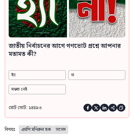
জাতীয় নির্বাচনের আগে গণভোট প্রশ্নে আপনার
মতামত কী?
হ্যাঁ
না
মন্তব্য নেই
মোট ভোট: ১৪৪৯৩





বিষয়ঃ
এমপি মনিরুল হক
সংসদ