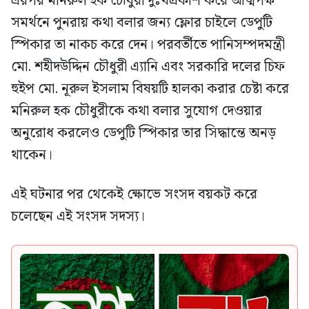
এরপর মনিরুল হক চৌধুরী দুঃখপ্রকাশ করে আত্মপক্ষ
সমর্থনে পুনরায় কথা বলার জন্য ফ্লোর চাইলে ডেপুটি
স্পিকার তা নাকচ করে দেন। পরবর্তীতে পানিসম্পদমন্ত্রী
মো. শহীদউদ্দিন চৌধুরী এ্যানি এবং সরকারি দলের চিফ
হুইপ মো. নূরুল ইসলাম বিষয়টি হালকা করার চেষ্টা করে
মনিরুল হক চৌধুরীকে কথা বলার সুযোগ দেওয়ার
অনুরোধ করলেও ডেপুটি স্পিকার তার সিদ্ধান্তে অনড়
থাকেন।
এই ঘটনার পর থেকেই ক্ষোভে সংসদ বয়কট করে
চলেছেন এই সংসদ সদস্য।