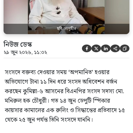
স্পিকার ফোন […]
ছবি সংগৃহীত
নিউজ ডেস্ক





২৯ জুন ২০২৬, ১১:০২
সংসদে বক্তব্য দেওয়ার সময় ‘অপমানিত’ হওয়ার
অভিযোগে টানা ১১ দিন ধরে সংসদ অধিবেশন বর্জন
করছেন কুমিল্লা-৬ আসনের বিএনপির সংসদ সদস্য মো.
মনিরুল হক চৌধুরী। গত ১৪ জুন ডেপুটি স্পিকার
কায়সার কামালের এক রুলিং ও সিদ্ধান্তের প্রতিবাদে ১৫
থেকে ২৫ জুন পর্যন্ত তিনি সংসদে যাননি।