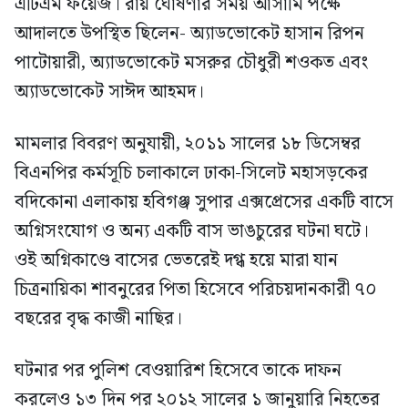
এটিএম ফয়েজ। রায় ঘোষণার সময় আসামি পক্ষে
আদালতে উপস্থিত ছিলেন- অ্যাডভোকেট হাসান রিপন
পাটোয়ারী, অ্যাডভোকেট মসরুর চৌধুরী শওকত এবং
অ্যাডভোকেট সাঈদ আহমদ।
মামলার বিবরণ অনুযায়ী, ২০১১ সালের ১৮ ডিসেম্বর
বিএনপির কর্মসূচি চলাকালে ঢাকা-সিলেট মহাসড়কের
বদিকোনা এলাকায় হবিগঞ্জ সুপার এক্সপ্রেসের একটি বাসে
অগ্নিসংযোগ ও অন্য একটি বাস ভাঙচুরের ঘটনা ঘটে।
ওই অগ্নিকাণ্ডে বাসের ভেতরেই দগ্ধ হয়ে মারা যান
চিত্রনায়িকা শাবনুরের পিতা হিসেবে পরিচয়দানকারী ৭০
বছরের বৃদ্ধ কাজী নাছির।
ঘটনার পর পুলিশ বেওয়ারিশ হিসেবে তাকে দাফন
করলেও ১৩ দিন পর ২০১২ সালের ১ জানুয়ারি নিহতের