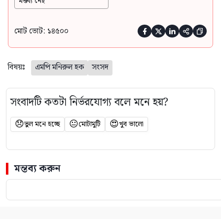
মন্তব্য নেই
মোট ভোট: ১৪৫০০





বিষয়ঃ
এমপি মনিরুল হক
সংসদ
সংবাদটি কতটা নির্ভরযোগ্য বলে মনে হয়?
😞
😐
😍
ভুল মনে হচ্ছে
মোটামুটি
খুব ভালো
মন্তব্য করুন