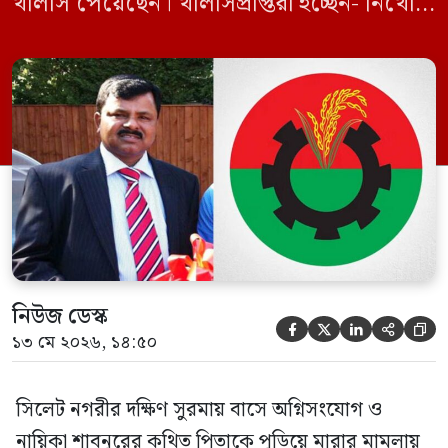
খালাস পেয়েছেন। খালাসপ্রাপ্তরা হচ্ছেন- নিখোঁজ
বিএনপি নেতা এম ইলিয়াস আলী ও ছাত্রদল নেতা
ইফতেখার আহমদ দিনারসহ ৩৮ জন নেতাকর্মী।
মঙ্গলবার দুপুরে মামলার দীর্ঘ শুনানি ও সাক্ষ্য-
প্রমাণ জেরা শেষে আসামিরা নির্দোষ প্রমাণিত
হওয়ায় খালাস দেন বিচারক। মানবপাচার […]
নিউজ ডেস্ক





১৩ মে ২০২৬, ১৪:৫০
সিলেট নগরীর দক্ষিণ সুরমায় বাসে অগ্নিসংযোগ ও
নায়িকা শাবনুরের কথিত পিতাকে পুড়িয়ে মারার মামলায়