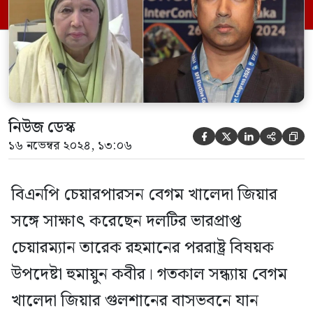
আমি মূলত মমতাময়ী দেশনেত্রী বেগম খালেদা
জিয়ার স্বাস্থ্যের খোঁজ নিতে গিয়েছিলাম। হুমায়ুন
কবীর বলেন, জনগণ ঐক্যবদ্ধভাবে নিষ্ঠুর
স্বৈরাচার […]
নিউজ ডেস্ক





১৬ নভেম্বর ২০২৪, ১৩:০৬
বিএনপি চেয়ারপারসন বেগম খালেদা জিয়ার
সঙ্গে সাক্ষাৎ করেছেন দলটির ভারপ্রাপ্ত
চেয়ারম্যান তারেক রহমানের পররাষ্ট্র বিষয়ক
উপদেষ্টা হুমায়ুন কবীর। গতকাল সন্ধ্যায় বেগম
খালেদা জিয়ার গুলশানের বাসভবনে যান