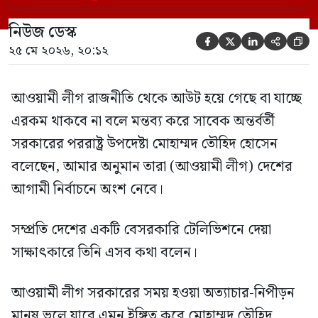
এসব কথা বলেন। আওয়ামী লীগ সরকারের সময়
নিউজ ডেস্ক
হওয়া অত্যাচার-নিপীড়ন মানুষ ভুলে যাবে এমন





২৫ মে ২০২৬, ২০:১২
[…]
আওয়ামী লীগ রাজনীতি থেকে আউট হয়ে গেছে বা যাচ্ছে
এরকম থাকবে না বলে মন্তব্য করে সাবেক অন্তর্বর্তী
সরকারের পররাষ্ট্র উপদেষ্টা মোহাম্মদ তৌহিদ হোসেন
বলেছেন, আমার অনুমান তারা (আওয়ামী লীগ) দেশের
আগামী নির্বাচনে অংশ নেবে।
সম্প্রতি দেশের একটি বেসরকারি টেলিভিশনে দেয়া
সাক্ষাৎকারে তিনি এসব কথা বলেন।
আওয়ামী লীগ সরকারের সময় হওয়া অত্যাচার-নিপীড়ন
মানুষ ভুলে যাবে এমন ইঙ্গিত করে মোহাম্মদ তৌহিদ