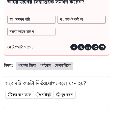
আয়োজনের সিদ্ধান্তকে সমর্থন করেন?
হ্যাঁ, সমর্থন করি
না, সমর্থন করি না
মন্তব্য করতে চাই না
মোট ভোট: ৭৩৭৮





বিষয়ঃ
খালেদা জিয়া
গর্ববোধ
দেশবাসীকে
সংবাদটি কতটা নির্ভরযোগ্য বলে মনে হয়?
😞
😐
😍
ভুল মনে হচ্ছে
মোটামুটি
খুব ভালো