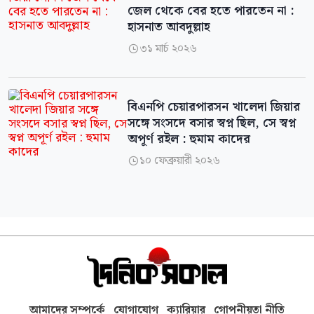
জেল থেকে বের হতে পারতেন না :
হাসনাত আবদুল্লাহ
৩১ মার্চ ২০২৬

বিএনপি চেয়ারপারসন খালেদা জিয়ার
সঙ্গে সংসদে বসার স্বপ্ন ছিল, সে স্বপ্ন
অপূর্ণ রইল : হুমাম কাদের
১০ ফেব্রুয়ারী ২০২৬

আমাদের সম্পর্কে
যোগাযোগ
ক্যারিয়ার
গোপনীয়তা নীতি