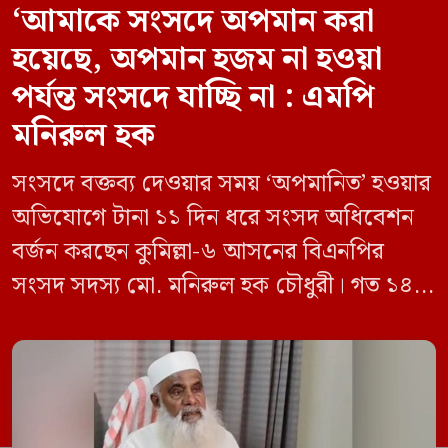
‘আমাকে সংসদে অপমান করা
হয়েছে, অপমান হজম না হওয়া
পর্যন্ত সংসদে যাচ্ছি না : এমপি
মনিরুল হক
সংসদে বক্তব্য দেওয়ার সময় ‘অপমানিত’ হওয়ার
অভিযোগে টানা ১১ দিন ধরে সংসদ অধিবেশন
বর্জন করছেন কুমিল্লা-৬ আসনের বিএনপির
সংসদ সদস্য মো. মনিরুল হক চৌধুরী। গত ১৪
জুন ডেপুটি স্পিকার কায়সার কামালের এক
রুলিং ও সিদ্ধান্তের প্রতিবাদে ১৫ থেকে ২৫ জুন
পর্যন্ত তিনি সংসদে যাননি। মনিরুল হক চৌধুরী
বলেন, ‘আমাকে সংসদে অপমান করা হয়েছে।