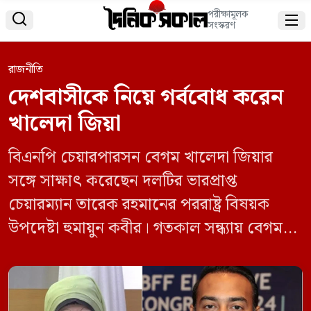
পরীক্ষামূলক


সংস্করণ
রাজনীতি
দেশবাসীকে নিয়ে গর্ববোধ করেন
খালেদা জিয়া
বিএনপি চেয়ারপারসন বেগম খালেদা জিয়ার
সঙ্গে সাক্ষাৎ করেছেন দলটির ভারপ্রাপ্ত
চেয়ারম্যান তারেক রহমানের পররাষ্ট্র বিষয়ক
উপদেষ্টা হুমায়ুন কবীর। গতকাল সন্ধ্যায় বেগম
খালেদা জিয়ার গুলশানের বাসভবনে যান
বিএনপি চেয়ারপারসনের উপদেষ্টা পদমর্যাদাধারী
এই নেতা। সাক্ষাৎ শেষে হুমায়ুন কবীর বলেন,