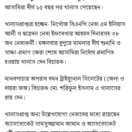
আসামিরা দীর্ঘ ১৫ বছর পর খালাস পেয়েছেন।
খালাসপ্রাপ্তরা হচ্ছেন- নিখোঁজ বিএনপি নেতা এম ইলিয়াস
আলী ও ছাত্রদল নেতা ইফতেখার আহমদ দিনারসহ ৩৮
জন নেতাকর্মী। মঙ্গলবার দুপুরে মামলার দীর্ঘ শুনানি ও
সাক্ষ্য-প্রমাণ জেরা শেষে আসামিরা নির্দোষ প্রমাণিত
হওয়ায় খালাস দেন বিচারক।
মানবপাচার অপরাধ দমন ট্রাইব্যুনাল সিলেটের (জেলা ও
দায়রা জজ) বিচারক মো. শরিফুল ইসলাম এ খালাসের
রায় দেন।
খালাসপ্রাপ্ত অন্য উল্লেখযোগ্য নেতাদের মধ্যে রয়েছেন
অ্যাডভোকেট সামসুজ্জামান জামান ও অ্যাডভোকেট