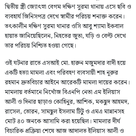
দ্বিতীয় স্ত্রী জ্যোৎস্না বেগম দক্ষিণ সুরমা থানায় এসে ছবি ও
ব্যবহার্য জিনিসপত্র দেখে স্বামীর পরিচয় শনাক্ত করেন।
তৎকালীন দক্ষিণ সুরমা থানার ওসি আবু শ্যামা ইকবাল
হায়াত জানিয়েছিলেন, নিহতের জুতা, ঘড়ি ও বেল্ট দেখে
তার পরিচয় নিশ্চিত হওয়া গেছে।
ওই ঘটনার রাতে এসআই মো. হারুন মজুমদার বাদী হয়ে
একটি হত্যা মামলা এবং পরিবহণ ব্যবসায়ী শাহ নূরুর
রহমান দ্রুতবিচার আইনে আরেকটি মামলা দায়ের করেন।
মামলায় বর্তমানে নিখোঁজ বিএনপি নেতা এম ইলিয়াস
আলী ও দিনার ছাড়াও কোহিনুর, আশিক, মকছুদ আহমদ,
রাসেল, তোরন, সামছুল ইসলাম টিটু ও এমএ মান্নানসহ
মোট ৪০ জনকে আসামি করা হয়েছিল। মামলার দীর্ঘ
বিচারিক প্রক্রিয়া শেষে আজ আদালত ইলিয়াস আলী ও