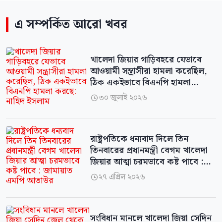
এ সম্পর্কিত আরো খবর
খালেদা জিয়ার গাড়িবহরে যেভাবে
আওয়ামী সন্ত্রাসীরা হামলা করেছিল,
ঠিক একইভাবে বিএনপি হামলা
করছে: নাহিদ ইসলাম
৩০ জুলাই ২০২৬

রাষ্ট্রপতিকে ধন্যবাদ দিলে তিন
তিনবারের প্রধানমন্ত্রী বেগম খালেদা
জিয়ার আত্মা চরমভাবে কষ্ট পাবে :
জামায়াত এমপি আতাউর
২৭ এপ্রিল ২০২৬

সংবিধান মানলে খালেদা জিয়া সেদিন