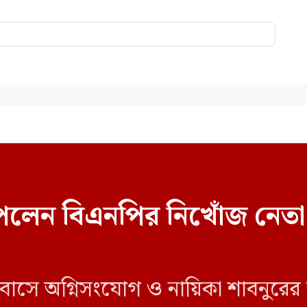
েলেন বিএনপির নিখোঁজ নেতা
 বাসে অগ্নিসংযোগ ও নায়িকা শাবনুরের