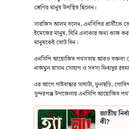
শ্রেণির মানুষ উপস্থিত ছিলেন।
সারজিস আলম বলেন, এনসিপির প্রার্থীকে ভ
ইমেজের মানুষ, যিনি এলাকার জন্য কাজ ক
মানুষকেই ভোট দিন।
এনসিপি আয়োজিত পথসভায় আরও বক্তব্য দেন কে
নাজমুল হাসান সোহাগ ও সদস্য ফিহাদুর রহম
এর আগে গাইবান্ধার সাঘাটা, ফুলছড়ি, গোবি
সুন্দরগঞ্জ উপজেলায় এনসিপি আয়োজিত পথস
জাতীয় নির
কী?