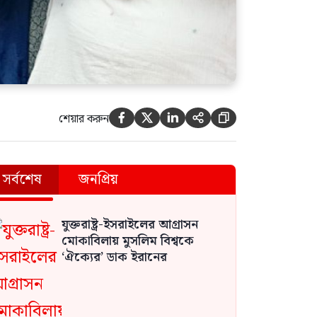
শেয়ার করুন





সর্বশেষ
জনপ্রিয়
যুক্তরাষ্ট্র-ইসরাইলের আগ্রাসন
মোকাবিলায় মুসলিম বিশ্বকে
‘ঐক্যের’ ডাক ইরানের