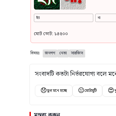
হ্যাঁ
না
মোট ভোট: ১৪৫০০
বিষয়ঃ
জনগণ
নেতা
সারজিস
সংবাদটি কতটা নির্ভরযোগ্য বলে মন
😞
😐
😍
ভুল মনে হচ্ছে
মোটামুটি
খ
মন্তব্য করুন