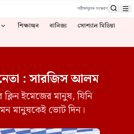


পরীক্ষামূলক সংস্করণ
শিক্ষাঙ্গন
বানিজ্য
সোশ্যাল মিডিয়া
 নেতা : সারজিস আলম
ক্লিন ইমেজের মানুষ, যিনি
েমন মানুষকেই ভোট দিন।