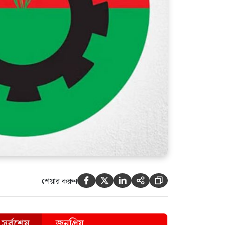
ধ্বংসস্তূপ থেকে গড়ার দায়িত্বটা
পড়ে বিএনপির ওপরে: মির্জা
ফখরুল
শেয়ার করুন





সর্বশেষ
জনপ্রিয়