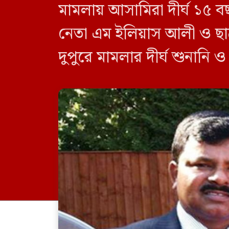
মামলায় আসামিরা দীর্ঘ ১৫ ব
নেতা এম ইলিয়াস আলী ও ছা
দুপুরে মামলার দীর্ঘ শুনানি 
দেন বিচারক। মানবপাচার [