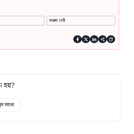
মন্তব্য নেই





ে হয়?
ুব ভালো