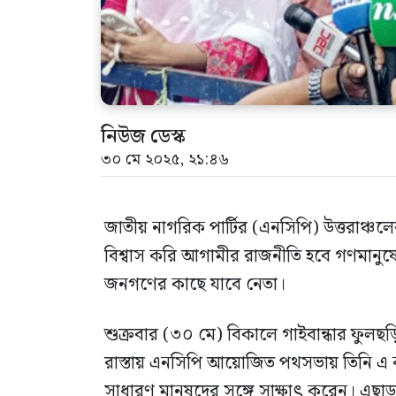
নিউজ ডেস্ক
৩০ মে ২০২৫, ২১:৪৬
জাতীয় নাগরিক পার্টির (এনসিপি) উত্তরাঞ
বিশ্বাস করি আগামীর রাজনীতি হবে গণমানু
জনগণের কাছে যাবে নেতা।
শুক্রবার (৩০ মে) বিকালে গাইবান্ধার ফু
রাস্তায় এনসিপি আয়োজিত পথসভায় তিনি এ
সাধারণ মানুষদের সঙ্গে সাক্ষাৎ করেন। এছা