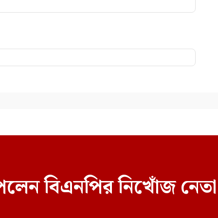
েলেন বিএনপির নিখোঁজ নেতা