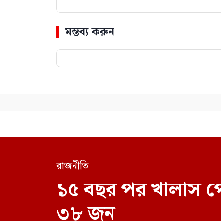
মন্তব্য করুন
রাজনীতি
১৫ বছর পর খালাস প
৩৮ জন