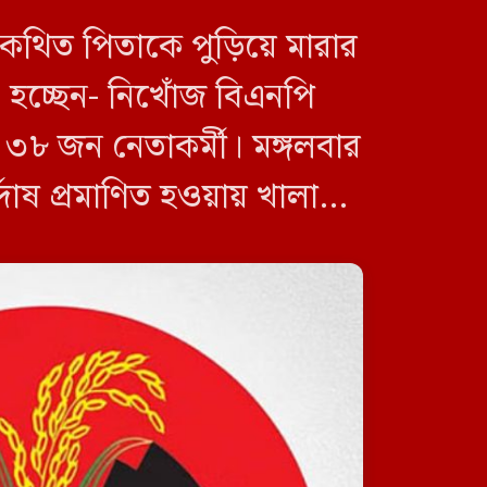
 কথিত পিতাকে পুড়িয়ে মারার
জিপিএস ব্যবহার ছাড়াই মার্কিন
ঘাঁটিতে নিখুঁত হামলা চালান ইরানি
া হচ্ছেন- নিখোঁজ বিএনপি
পাইলটরা
৮ জন নেতাকর্মী। মঙ্গলবার
র্দোষ প্রমাণিত হওয়ায় খালাস