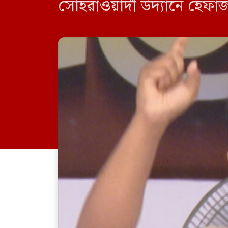
সোহরাওয়ার্দী উদ্যানে হে
বলেন, আওয়ামী লীগ মারা গ