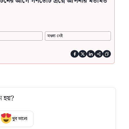
্বাচনের আগে গণভোট প্রশ্নে আপনার মতামত
মন্তব্য নেই





ে হয়?
খুব ভালো