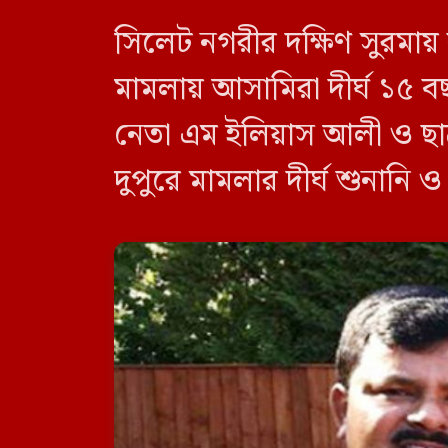
সিলেট নগরীর দক্ষিণ সুরমায়
মামলায় আসামিরা দীর্ঘ ১৫ ব
নেতা এম ইলিয়াস আলী ও ছা
দুপুরে মামলার দীর্ঘ শুনানি 
দেন বিচারক। মানবপাচার [