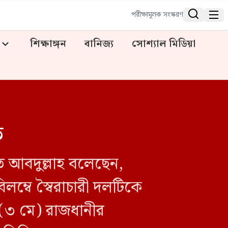


পরীক্ষামূলক সংস্করণ
শিক্ষাঙ্গন
বানিজ্য
সোশ্যাল মিডিয়া
ত
াত আবদুল্লাহ বলেছেন,
িলম্বে স্বৈরাচারী দলটিকে
 (৩ মে) রাজধানীর