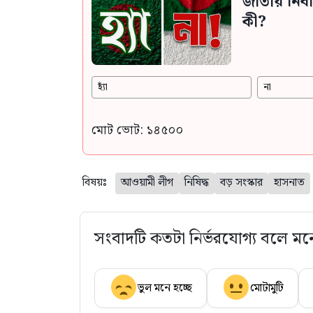
জাতীয় নির
কী?
হ্যাঁ
না
মোট ভোট: ১৪৫০০
বিষয়ঃ
আওয়ামী লীগ
নিষিদ্ধ
বড় সংস্কার
হাসনাত
সংবাদটি কতটা নির্ভরযোগ্য বলে মন
ভুল মনে হচ্ছে
মোটামুটি