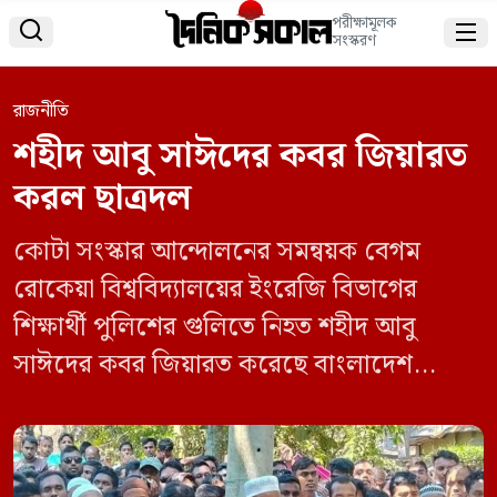
পরীক্ষামূলক


সংস্করণ
রাজনীতি
শহীদ আবু সাঈদের কবর জিয়ারত
করল ছাত্রদল
কোটা সংস্কার আন্দোলনের সমন্বয়ক বেগম
রোকেয়া বিশ্ববিদ্যালয়ের ইংরেজি বিভাগের
শিক্ষার্থী পুলিশের গুলিতে নিহত শহীদ আবু
সাঈদের কবর জিয়ারত করেছে বাংলাদেশ
জাতীয়তাবাদী ছাত্রদল। শুক্রবার (৬ সেপ্টেম্বর)
দুপুরে রংপুরের পীরগঞ্জের ৫ নং মদনখালী
ইউনিয়নের জাফরপাড়া বাবনপুর গ্রামে শহীদ আবু