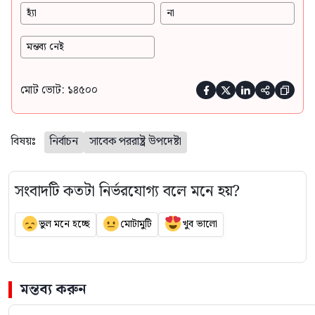
হ্যাঁ
না
মন্তব্য নেই
মোট ভোট: ১৪৫০০





বিষয়ঃ
নির্বাচন
সাবেক পররাষ্ট্র উপদেষ্টা
সংবাদটি কতটা নির্ভরযোগ্য বলে মনে হয়?
ভুল মনে হচ্ছে
মোটামুটি
খুব ভালো
মন্তব্য করুন