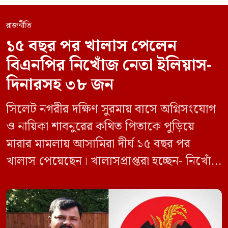
রাজনীতি
১৫ বছর পর খালাস পেলেন
বিএনপির নিখোঁজ নেতা ইলিয়াস-
দিনারসহ ৩৮ জন
সিলেট নগরীর দক্ষিণ সুরমায় বাসে অগ্নিসংযোগ
ও নায়িকা শাবনুরের কথিত পিতাকে পুড়িয়ে
মারার মামলায় আসামিরা দীর্ঘ ১৫ বছর পর
খালাস পেয়েছেন। খালাসপ্রাপ্তরা হচ্ছেন- নিখোঁজ
বিএনপি নেতা এম ইলিয়াস আলী ও ছাত্রদল নেতা
ইফতেখার আহমদ দিনারসহ ৩৮ জন নেতাকর্মী।
মঙ্গলবার দুপুরে মামলার দীর্ঘ শুনানি ও সাক্ষ্য-