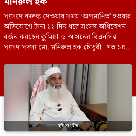
মনিরুল হক
সংসদে বক্তব্য দেওয়ার সময় ‘অপমানিত’ হওয়ার
অভিযোগে টানা ১১ দিন ধরে সংসদ অধিবেশন
বর্জন করছেন কুমিল্লা-৬ আসনের বিএনপির
সংসদ সদস্য মো. মনিরুল হক চৌধুরী। গত ১৪
জুন ডেপুটি স্পিকার কায়সার কামালের এক
রুলিং ও সিদ্ধান্তের প্রতিবাদে ১৫ থেকে ২৫ জুন
পর্যন্ত তিনি সংসদে যাননি। মনিরুল হক চৌধুরী
বলেন, ‘আমাকে সংসদে অপমান করা হয়েছে।
স্পিকার ফোন […]
ছবি সংগৃহীত