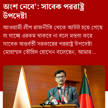
অংশ নেবে’: সাবেক পররাষ্ট্র
উপদেষ্টা
আওয়ামী লীগ রাজনীতি থেকে আউট হয়ে গেছে
বা যাচ্ছে এরকম থাকবে না বলে মন্তব্য করে
সাবেক অন্তর্বর্তী সরকারের পররাষ্ট্র উপদেষ্টা
মোহাম্মদ তৌহিদ হোসেন বলেছেন, আমার
অনুমান তারা (আওয়ামী লীগ) দেশের আগামী
নির্বাচনে অংশ নেবে। সম্প্রতি দেশের একটি
বেসরকারি টেলিভিশনে দেয়া সাক্ষাৎকারে তিনি
এসব কথা বলেন। আওয়ামী লীগ সরকারের সময়
হওয়া অত্যাচার-নিপীড়ন মানুষ ভুলে যাবে এমন
[…]