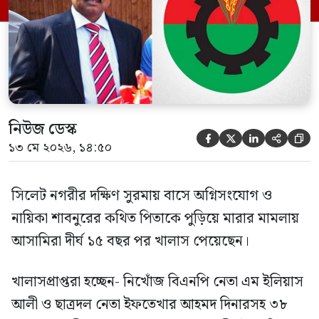
প্রমাণ জেরা শেষে আসামিরা নির্দোষ প্রমাণিত
হওয়ায় খালাস দেন বিচারক। মানবপাচার […]
নিউজ ডেস্ক





১৩ মে ২০২৬, ১৪:৫০
সিলেট নগরীর দক্ষিণ সুরমায় বাসে অগ্নিসংযোগ ও
নায়িকা শাবনুরের কথিত পিতাকে পুড়িয়ে মারার মামলায়
আসামিরা দীর্ঘ ১৫ বছর পর খালাস পেয়েছেন।
খালাসপ্রাপ্তরা হচ্ছেন- নিখোঁজ বিএনপি নেতা এম ইলিয়াস
আলী ও ছাত্রদল নেতা ইফতেখার আহমদ দিনারসহ ৩৮