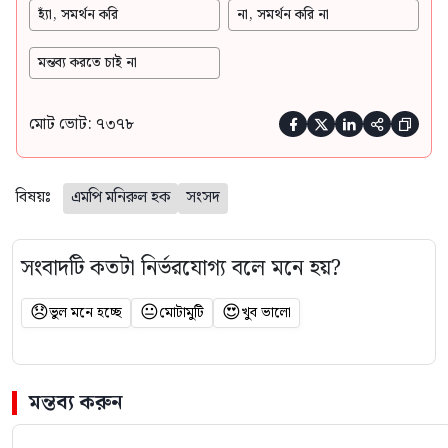
হ্যাঁ, সমর্থন করি
না, সমর্থন করি না
মন্তব্য করতে চাই না
মোট ভোট: ৭৩৭৮





বিষয়ঃ
এমপি মনিরুল হক
সংসদ
সংবাদটি কতটা নির্ভরযোগ্য বলে মনে হয়?
😞
😐
😍
ভুল মনে হচ্ছে
মোটামুটি
খুব ভালো
মন্তব্য করুন