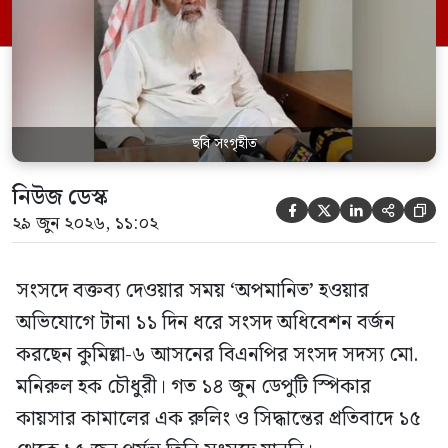
বলেন, ‘আমাকে সংসদে অপমান করা হয়েছে।
স্পিকার ফোন […]
ছবি সংগৃহীত
নিউজ ডেস্ক





২৯ জুন ২০২৬, ১১:০২
সংসদে বক্তব্য দেওয়ার সময় ‘অপমানিত’ হওয়ার
অভিযোগে টানা ১১ দিন ধরে সংসদ অধিবেশন বর্জন
করছেন কুমিল্লা-৬ আসনের বিএনপির সংসদ সদস্য মো.
মনিরুল হক চৌধুরী। গত ১৪ জুন ডেপুটি স্পিকার
কায়সার কামালের এক রুলিং ও সিদ্ধান্তের প্রতিবাদে ১৫