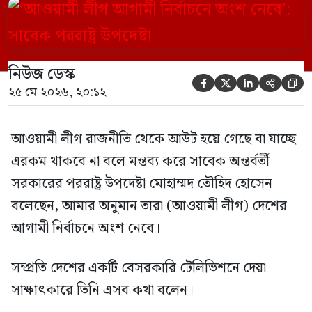
নির্বাচনে অংশ নেবে। সম্প্রতি দেশের একটি
বেসরকারি টেলিভিশনে দেয়া সাক্ষাৎকারে তিনি
এসব কথা বলেন। আওয়ামী লীগ সরকারের সময়
নিউজ ডেস্ক
হওয়া অত্যাচার-নিপীড়ন মানুষ ভুলে যাবে এমন





২৫ মে ২০২৬, ২০:১২
[…]
আওয়ামী লীগ রাজনীতি থেকে আউট হয়ে গেছে বা যাচ্ছে
এরকম থাকবে না বলে মন্তব্য করে সাবেক অন্তর্বর্তী
সরকারের পররাষ্ট্র উপদেষ্টা মোহাম্মদ তৌহিদ হোসেন
বলেছেন, আমার অনুমান তারা (আওয়ামী লীগ) দেশের
আগামী নির্বাচনে অংশ নেবে।
সম্প্রতি দেশের একটি বেসরকারি টেলিভিশনে দেয়া
সাক্ষাৎকারে তিনি এসব কথা বলেন।