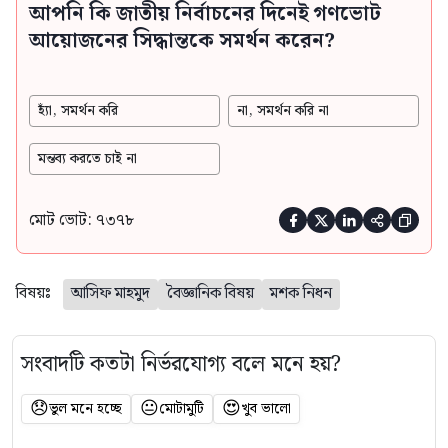
আপনি কি জাতীয় নির্বাচনের দিনেই গণভোট
আয়োজনের সিদ্ধান্তকে সমর্থন করেন?
হ্যাঁ, সমর্থন করি
না, সমর্থন করি না
মন্তব্য করতে চাই না
মোট ভোট: ৭৩৭৮





বিষয়ঃ
আসিফ মাহমুদ
বৈজ্ঞানিক বিষয়
মশক নিধন
সংবাদটি কতটা নির্ভরযোগ্য বলে মনে হয়?
😞
😐
😍
ভুল মনে হচ্ছে
মোটামুটি
খুব ভালো