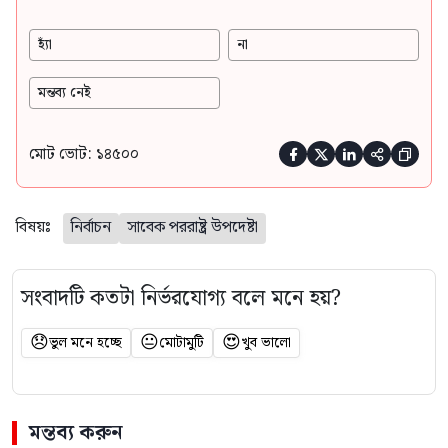
হ্যাঁ
না
মন্তব্য নেই
মোট ভোট: ১৪৫০০





বিষয়ঃ
নির্বাচন
সাবেক পররাষ্ট্র উপদেষ্টা
সংবাদটি কতটা নির্ভরযোগ্য বলে মনে হয়?
😞
😐
😍
ভুল মনে হচ্ছে
মোটামুটি
খুব ভালো
মন্তব্য করুন