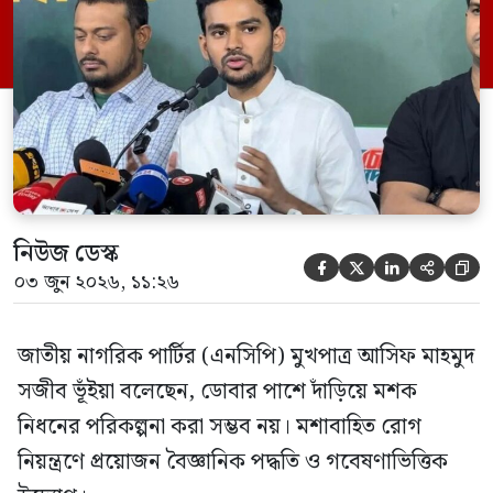
অ্যাকাউন্ট থেকে লাইভে এসে তিনি এসব কথা
বলেন। চট্টগ্রাম সিটি করপোরেশনের মেয়রের
সম্ভাব্য ফ্লোরিডা সফর নিয়ে প্রধানমন্ত্রীর মন্তব্যের
প্রসঙ্গ টেনে আসিফ […]
নিউজ ডেস্ক





০৩ জুন ২০২৬, ১১:২৬
জাতীয় নাগরিক পার্টির (এনসিপি) মুখপাত্র আসিফ মাহমুদ
সজীব ভূঁইয়া বলেছেন, ডোবার পাশে দাঁড়িয়ে মশক
নিধনের পরিকল্পনা করা সম্ভব নয়। মশাবাহিত রোগ
নিয়ন্ত্রণে প্রয়োজন বৈজ্ঞানিক পদ্ধতি ও গবেষণাভিত্তিক