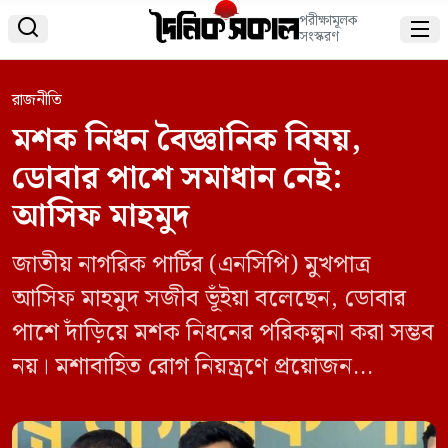
পরীক্ষামূলক


সংস্করণ
রাজনীতি
মশক নিধন বৈজ্ঞানিক বিষয়,
ডোবার পাশে সমাধান নেই:
আসিফ মাহমুদ
জাতীয় নাগরিক পার্টির (এনসিপি) মুখপাত্র
আসিফ মাহমুদ সজীব ভূঁইয়া বলেছেন, ডোবার
পাশে দাঁড়িয়ে মশক নিধনের পরিকল্পনা করা সম্ভব
নয়। মশাবাহিত রোগ নিয়ন্ত্রণে প্রয়োজন
বৈজ্ঞানিক পদ্ধতি ও গবেষণাভিত্তিক উদ্যোগ।
মঙ্গলবার (২ জুন) নিজের ভেরিফায়েড ফেসবুক