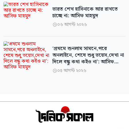
ভারত শেখ হাসিনাকে আর রাখতে
চাচ্ছে না: আসিফ মাহমুদ
০৬ আগস্ট ২০২৬

‘প্রথমে শুনলাম সামনে,পরে
অনলাইনে, শেষে শুধু ভয়েস,দেখা না
দিলে বন্ধু কথা কইও না’: আসিফ
মাহমুদ
০৫ আগস্ট ২০২৬
