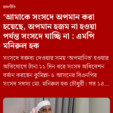
রাজনীতি
‘আমাকে সংসদে অপমান করা
হয়েছে, অপমান হজম না হওয়া
পর্যন্ত সংসদে যাচ্ছি না : এমপি
মনিরুল হক
সংসদে বক্তব্য দেওয়ার সময় ‘অপমানিত’ হওয়ার
অভিযোগে টানা ১১ দিন ধরে সংসদ অধিবেশন
বর্জন করছেন কুমিল্লা-৬ আসনের বিএনপির
সংসদ সদস্য মো. মনিরুল হক চৌধুরী। গত ১৪
জুন ডেপুটি স্পিকার কায়সার কামালের এক
রুলিং ও সিদ্ধান্তের প্রতিবাদে ১৫ থেকে ২৫ জুন
পর্যন্ত তিনি সংসদে যাননি। মনিরুল হক চৌধুরী