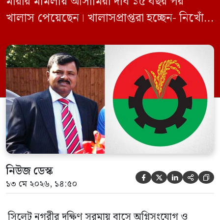
মারার মামলায় আসামিরা দীর্ঘ ১৫ বছর পর
খালাস পেয়েছেন। খালাসপ্রাপ্তরা হচ্ছেন- নিখোঁজ
বিএনপি নেতা এম ইলিয়াস আলী ও ছাত্রদল নেতা
ইফতেখার আহমদ দিনারসহ ৩৮ জন নেতাকর্মী।
মঙ্গলবার দুপুরে মামলার দীর্ঘ শুনানি ও সাক্ষ্য-
প্রমাণ জেরা শেষে আসামিরা নির্দোষ প্রমাণিত
হওয়ায় খালাস দেন বিচারক। মানবপাচার […]
নিউজ ডেস্ক





১৩ মে ২০২৬, ১৪:৫০
সিলেট নগরীর দক্ষিণ সুরমায় বাসে অগ্নিসংযোগ ও