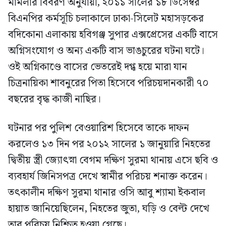
মামলার বিবরণ অনুযায়ী, ২০১১ সালের ১৮ ডিসেম্বর
বিএনপির কর্মসূচি চলাকালে ঢাকা-সিলেট মহাসড়কের
বদিকোনা এলাকায় হবিগঞ্জ সুপার এক্সপ্রেসের একটি বাসে
অগ্নিসংযোগ ও অন্য একটি বাস ভাঙচুরের ঘটনা ঘটে।
ওই অগ্নিকাণ্ডে বাসের ভেতরেই দগ্ধ হয়ে মারা যান
চিত্রনায়িকা শাবনুরের পিতা হিসেবে পরিচয়দানকারী ৭০
বছরের বৃদ্ধ কাজী নাছির।
ঘটনার পর পুলিশ বেওয়ারিশ হিসেবে তাকে দাফন
করলেও ১৩ দিন পর ২০১২ সালের ১ জানুয়ারি নিহতের
দ্বিতীয় স্ত্রী জ্যোৎস্না বেগম দক্ষিণ সুরমা থানায় এসে ছবি ও
ব্যবহার্য জিনিসপত্র দেখে স্বামীর পরিচয় শনাক্ত করেন।
তৎকালীন দক্ষিণ সুরমা থানার ওসি আবু শ্যামা ইকবাল
হায়াত জানিয়েছিলেন, নিহতের জুতা, ঘড়ি ও বেল্ট দেখে
তার পরিচয় নিশ্চিত হওয়া গেছে।