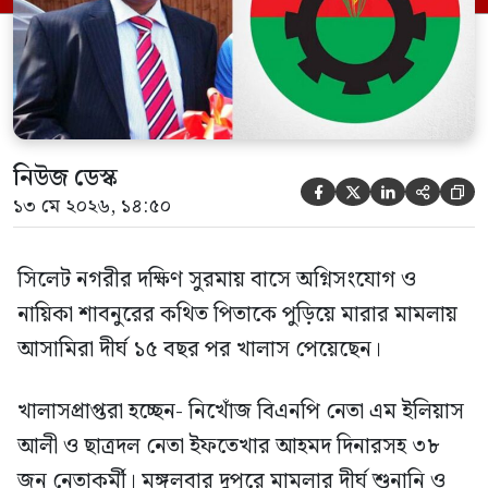
হওয়ায় খালাস দেন বিচারক। মানবপাচার […]
নিউজ ডেস্ক





১৩ মে ২০২৬, ১৪:৫০
সিলেট নগরীর দক্ষিণ সুরমায় বাসে অগ্নিসংযোগ ও
নায়িকা শাবনুরের কথিত পিতাকে পুড়িয়ে মারার মামলায়
আসামিরা দীর্ঘ ১৫ বছর পর খালাস পেয়েছেন।
খালাসপ্রাপ্তরা হচ্ছেন- নিখোঁজ বিএনপি নেতা এম ইলিয়াস
আলী ও ছাত্রদল নেতা ইফতেখার আহমদ দিনারসহ ৩৮
জন নেতাকর্মী। মঙ্গলবার দুপুরে মামলার দীর্ঘ শুনানি ও