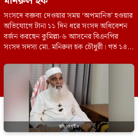
মনিরুল হক
সংসদে বক্তব্য দেওয়ার সময় ‘অপমানিত’ হওয়ার
অভিযোগে টানা ১১ দিন ধরে সংসদ অধিবেশন
বর্জন করছেন কুমিল্লা-৬ আসনের বিএনপির
সংসদ সদস্য মো. মনিরুল হক চৌধুরী। গত ১৪
জুন ডেপুটি স্পিকার কায়সার কামালের এক
রুলিং ও সিদ্ধান্তের প্রতিবাদে ১৫ থেকে ২৫ জুন
পর্যন্ত তিনি সংসদে যাননি। মনিরুল হক চৌধুরী
বলেন, ‘আমাকে সংসদে অপমান করা হয়েছে।
স্পিকার ফোন […]
ছবি সংগৃহীত