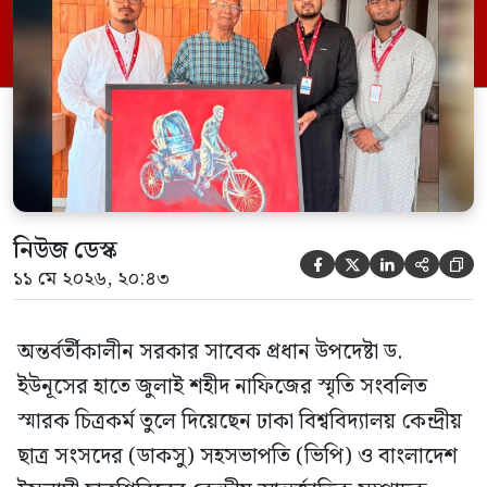
সাদিক কায়েম। সোমবার দুপুরে ফেসবুক পোস্টে
তিনি এ তথ্য জানান। সাদিক কায়েম বলেন,
‘জুলাই বিপ্লব বিষয়ক দ্বিতীয় আন্তর্জাতিক
কনফারেন্স’-এ অতিথি হিসেবে আমন্ত্রণের লক্ষ্যে
[…]
নিউজ ডেস্ক





১১ মে ২০২৬, ২০:৪৩
অন্তর্বর্তীকালীন সরকার সাবেক প্রধান উপদেষ্টা ড.
ইউনূসের হাতে জুলাই শহীদ নাফিজের স্মৃতি সংবলিত
স্মারক চিত্রকর্ম তুলে দিয়েছেন ঢাকা বিশ্ববিদ্যালয় কেন্দ্রীয়
ছাত্র সংসদের (ডাকসু) সহসভাপতি (ভিপি) ও বাংলাদেশ