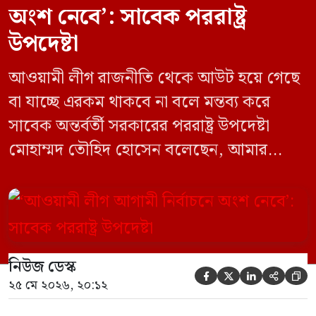
অংশ নেবে’: সাবেক পররাষ্ট্র
উপদেষ্টা
আওয়ামী লীগ রাজনীতি থেকে আউট হয়ে গেছে
বা যাচ্ছে এরকম থাকবে না বলে মন্তব্য করে
সাবেক অন্তর্বর্তী সরকারের পররাষ্ট্র উপদেষ্টা
মোহাম্মদ তৌহিদ হোসেন বলেছেন, আমার
অনুমান তারা (আওয়ামী লীগ) দেশের আগামী
নির্বাচনে অংশ নেবে। সম্প্রতি দেশের একটি
বেসরকারি টেলিভিশনে দেয়া সাক্ষাৎকারে তিনি
এসব কথা বলেন। আওয়ামী লীগ সরকারের সময়
নিউজ ডেস্ক
হওয়া অত্যাচার-নিপীড়ন মানুষ ভুলে যাবে এমন





২৫ মে ২০২৬, ২০:১২
[…]