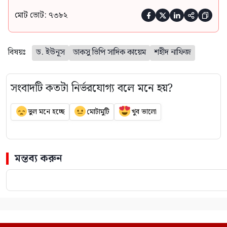
মোট ভোট: ৭৩৮২





বিষয়ঃ
ড. ইউনূস
ডাকসু ভিপি সাদিক কায়েম
শহীদ নাফিজ
সংবাদটি কতটা নির্ভরযোগ্য বলে মনে হয়?
ভুল মনে হচ্ছে
মোটামুটি
খুব ভালো
মন্তব্য করুন