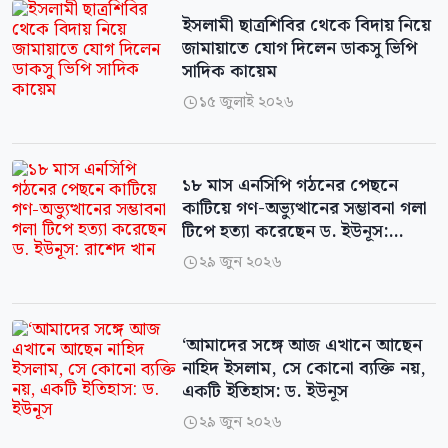
ইসলামী ছাত্রশিবির থেকে বিদায় নিয়ে
জামায়াতে যোগ দিলেন ডাকসু ভিপি
সাদিক কায়েম
১৫ জুলাই ২০২৬

১৮ মাস এনসিপি গঠনের পেছনে
কাটিয়ে গণ-অভ্যুত্থানের সম্ভাবনা গলা
টিপে হত্যা করেছেন ড. ইউনূস:
রাশেদ খান
২৯ জুন ২০২৬

‘আমাদের সঙ্গে আজ এখানে আছেন
নাহিদ ইসলাম, সে কোনো ব্যক্তি নয়,
একটি ইতিহাস: ড. ইউনূস
২৯ জুন ২০২৬
