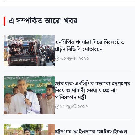
এ সম্পর্কিত আরো খবর
এনসিপির পদযাত্রা ঘিরে সিলেটে ৫
প্লাটুন বিজিবি মোতায়েন
৩০ জুলাই ২০২৬

জামায়াত-এনসিপির বক্তব্যে দেশপ্রেম
নিয়ে আশাবাদী হওয়া যাচ্ছে না:
পানিসম্পদ মন্ত্রী
২৭ জুলাই ২০২৬

চট্টগ্রামে ফ্লাইওভারে মোটরসাইকেল