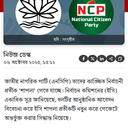
এনসিপির আবেদনের প্রেক্ষিতে বিষয়টি
পুনর্বিবেচনা করা হচ্ছে বলে জানা গেছে।
কমিশনের একজন কর্মকর্তা বলেন, “দলটি […]
ছবি : সংগৃহীত
নিউজ ডেস্ক





০৬ অক্টোবর ২০২৫, ১৫:১২
জাতীয় নাগরিক পার্টি (এনসিপি) তাদের কাঙ্ক্ষিত নির্বাচনী
প্রতীক ‘শাপলা’ পেতে যাচ্ছে। নির্বাচন কমিশনের (ইসি)
একাধিক সূত্র জানিয়েছে, দলটির আনুষ্ঠানিক আবেদন
বিবেচনা করে ইসি শাপলা প্রতীকটি নতুন করে গেজেটে
অন্তর্ভুক্ত করার সিদ্ধান্ত নিয়েছে।