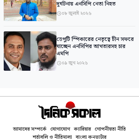
দুর্ঘটনায় এনসিপি নেতা নিহত
০৮ জুলাই ২০২৬

ডেপুটি স্পিকারের নেতৃত্বে চীন সফরে
যাচ্ছেন এনসিপির আখতারসহ চার
এমপি
০৯ জুন ২০২৬

আমাদের সম্পর্কে
যোগাযোগ
ক্যারিয়ার
গোপনীয়তা নীতি
শর্তাবলি ও নীতিমালা
বাংলা কনভার্টার