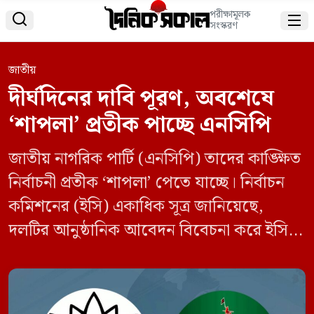
পরীক্ষামূলক


সংস্করণ
জাতীয়
দীর্ঘদিনের দাবি পূরণ, অবশেষে
‘শাপলা’ প্রতীক পাচ্ছে এনসিপি
জাতীয় নাগরিক পার্টি (এনসিপি) তাদের কাঙ্ক্ষিত
নির্বাচনী প্রতীক ‘শাপলা’ পেতে যাচ্ছে। নির্বাচন
কমিশনের (ইসি) একাধিক সূত্র জানিয়েছে,
দলটির আনুষ্ঠানিক আবেদন বিবেচনা করে ইসি
শাপলা প্রতীকটি নতুন করে গেজেটে অন্তর্ভুক্ত
করার সিদ্ধান্ত নিয়েছে। ইসির সাম্প্রতিক প্রকাশিত
গেজেটে ‘শাপলা’ প্রতীকটি না থাকলেও,