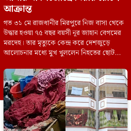
আক্রান্ত
গত ৩১ মে রাজধানীর মিরপুরে নিজ বাসা থেকে
উদ্ধার হওয়া ৭৫ বছর বয়সী নূর জাহান বেগমের
মরদেহ। তার মৃত্যুকে কেন্দ্র করে দেশজুড়ে
আলোচনার মধ্যে মুখ খুললেন নিহতের ছোট
ছেলে বাংলাদেশ প্রকৌশল বিশ্ববিদ্যালয়ের
(বুয়েট) অধ্যাপক একেএম আশিকুর রহমান।
তিনি পরিবারের বিরুদ্ধে ছড়ানো বিভিন্ন তথ্যকে
মিথ্যা বলে দাবি করেছেন। বুধবার (৩ জুন)
গণমাধ্যমে দেওয়া বক্তব্যে তিনি এই […]