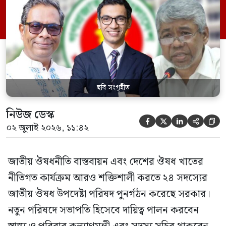
পরিবার কল্যাণ মন্ত্রণালয়ের সচিব। একই সঙ্গে
স্বাস্থ্য প্রতিমন্ত্রী, বাংলাদেশ বিনিয়োগ উন্নয়ন
কর্তৃপক্ষ (বিডা)-এর নির্বাহী চেয়ারম্যান এবং
জাতীয় […]
ছবি সংগৃহীত
নিউজ ডেস্ক





০২ জুলাই ২০২৬, ১১:৪২
জাতীয় ঔষধনীতি বাস্তবায়ন এবং দেশের ঔষধ খাতের
নীতিগত কার্যক্রম আরও শক্তিশালী করতে ২৪ সদস্যের
জাতীয় ঔষধ উপদেষ্টা পরিষদ পুনর্গঠন করেছে সরকার।
নতুন পরিষদে সভাপতি হিসেবে দায়িত্ব পালন করবেন