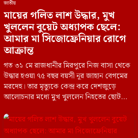
জাতীয়
মায়ের গলিত লাশ উদ্ধার, মুখ
খুললেন বুয়েট অধ্যাপক ছেলে:
আমার মা সিজোফ্রেনিয়ার রোগে
আক্রান্ত
গত ৩১ মে রাজধানীর মিরপুরে নিজ বাসা থেকে
উদ্ধার হওয়া ৭৫ বছর বয়সী নূর জাহান বেগমের
মরদেহ। তার মৃত্যুকে কেন্দ্র করে দেশজুড়ে
আলোচনার মধ্যে মুখ খুললেন নিহতের ছোট
ছেলে বাংলাদেশ প্রকৌশল বিশ্ববিদ্যালয়ের
(বুয়েট) অধ্যাপক একেএম আশিকুর রহমান।
তিনি পরিবারের বিরুদ্ধে ছড়ানো বিভিন্ন তথ্যকে