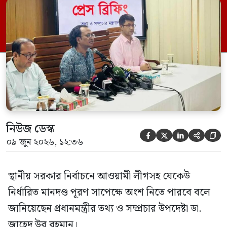
সম্মেলন কক্ষে এক প্রেস ব্রিফিংয়ে সাংবাদিকদের
এক প্রশ্নের জবাবে তিনি এ কথা বলেন।
নিউজ ডেস্ক





০৯ জুন ২০২৬, ১২:৩৬
স্থানীয় সরকার নির্বাচনে আওয়ামী লীগসহ যেকেউ
নির্ধারিত মানদণ্ড পূরণ সাপেক্ষে অংশ নিতে পারবে বলে
জানিয়েছেন প্রধানমন্ত্রীর তথ্য ও সম্প্রচার উপদেষ্টা ডা.
জাহেদ উর রহমান।