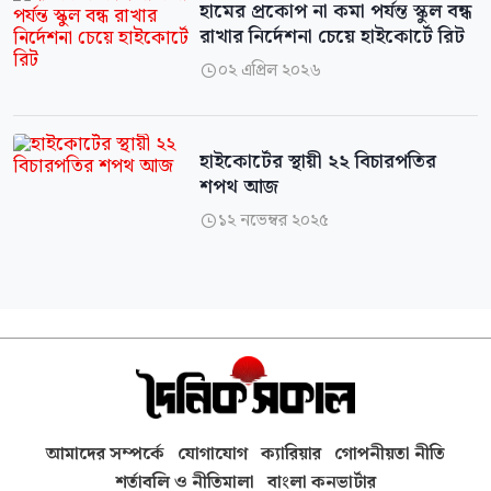
হামের প্রকোপ না কমা পর্যন্ত স্কুল বন্ধ
রাখার নির্দেশনা চেয়ে হাইকোর্টে রিট
০২ এপ্রিল ২০২৬

হাইকোর্টের স্থায়ী ২২ বিচারপতির
শপথ আজ
১২ নভেম্বর ২০২৫

আমাদের সম্পর্কে
যোগাযোগ
ক্যারিয়ার
গোপনীয়তা নীতি
শর্তাবলি ও নীতিমালা
বাংলা কনভার্টার