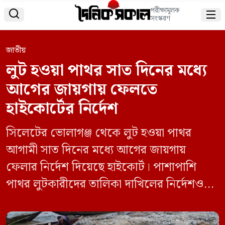
পরীক্ষামূলক


সংস্করণ
জাতীয়
লুট হওয়া পাথর সাত দিনের মধ্যে
আগের জায়গায় ফেলতে
হাইকোর্টের নির্দেশ
সিলেটের ভোলাগঞ্জ থেকে লুট হওয়া পাথর
আগামী সাত দিনের মধ্যে আগের জায়গায়
ফেলার নির্দেশ দিয়েছে হাইকোর্ট। পাশাপাশি
পাথর লুটকারীদের তালিকা দাখিলের নির্দেশও
দেন আদালত। বৃহস্পতিবার (১৪ আগস্ট) এ
সংক্রান্ত একটি রিটের শুনানি নিয়ে বিচারপতি