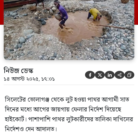
কাজী জিনাত হক ও বিচারপতি আইনুন নাহার
সিদ্দিকার হাইকোর্ট বেঞ্চ এই আদেশ দেন।
এদিকে, কোম্পানীগঞ্জ উপজেলার ভোলাগঞ্জ
থেকে সাদা পাথর লুটের […]
নিউজ ডেস্ক





১৪ আগস্ট ২০২৫, ১৭:০১
সিলেটের ভোলাগঞ্জ থেকে লুট হওয়া পাথর আগামী সাত
দিনের মধ্যে আগের জায়গায় ফেলার নির্দেশ দিয়েছে
হাইকোর্ট। পাশাপাশি পাথর লুটকারীদের তালিকা দাখিলের
নির্দেশও দেন আদালত।