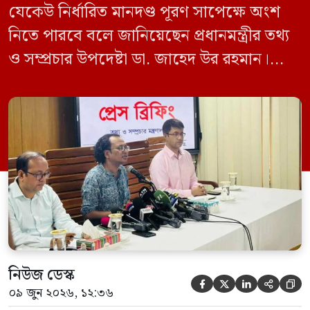
যেকেউ নির্ধারিত মানদণ্ড পূরণ সাপেক্ষে অংশ
নিতে পারবে বলে জানিয়েছেন প্রধানমন্ত্রীর তথ্য
ও সম্প্রচার উপদেষ্টা ডা. জাহেদ উর রহমান।
মঙ্গলবার (০৯ জুন) সচিবালয়ে তথ্য অধিদপ্তরের
সম্মেলন কক্ষে এক প্রেস ব্রিফিংয়ে সাংবাদিকদের
এক প্রশ্নের জবাবে তিনি এ কথা বলেন।
নিউজ ডেস্ক





০৯ জুন ২০২৬, ১২:৩৬