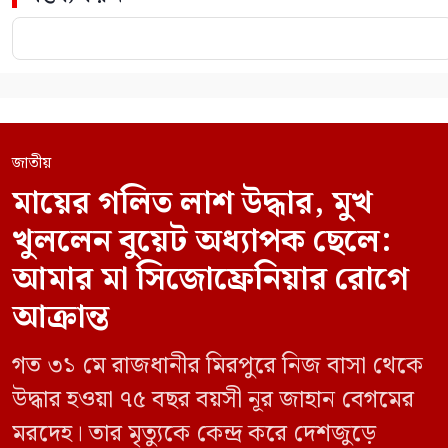
জাতীয়
মায়ের গলিত লাশ উদ্ধার, মুখ
খুললেন বুয়েট অধ্যাপক ছেলে:
আমার মা সিজোফ্রেনিয়ার রোগে
আক্রান্ত
গত ৩১ মে রাজধানীর মিরপুরে নিজ বাসা থেকে
উদ্ধার হওয়া ৭৫ বছর বয়সী নূর জাহান বেগমের
মরদেহ। তার মৃত্যুকে কেন্দ্র করে দেশজুড়ে