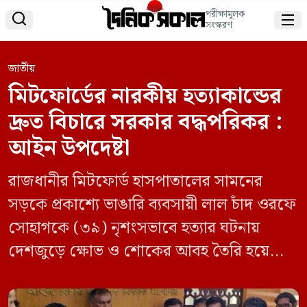
পরীক্ষামূলক


সংস্করণ
জাতীয়
মিটফোর্ডের নারকীয় হত্যাকান্ডের
দ্রুত বিচারে সরকার বদ্ধপরিকর :
আইন উপদেষ্টা
রাজধানীর মিটফোর্ড হাসপাতালের সামনের
সড়কে প্রকাশ্যে ভাঙারি ব্যবসায়ী লাল চাঁদ ওরফে
সোহাগকে (৩৯) নৃশংসভাবে হত্যার ঘটনায়
দেশজুড়ে ক্ষোভ ও শোকের আবহ তৈরি হয়েছে।
এই ভয়ঙ্কর ঘটনায় দ্রুততম সময়ের মধ্যে
দৃষ্টান্তমূলক শাস্তি নিশ্চিতের ওপর জোর দিয়েছেন