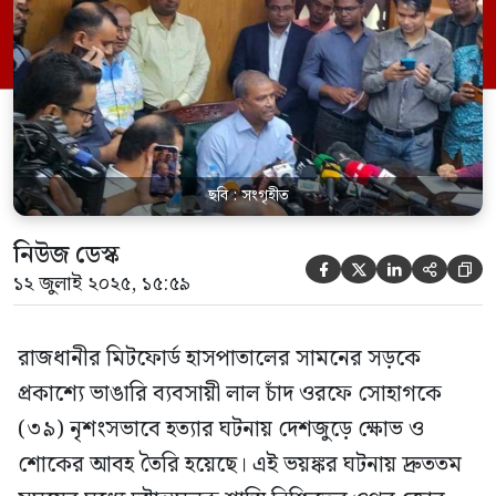
ইসলামি চিন্তাবিদ শায়খ আহমাদুল্লাহ। তিনি
বলেন, “যেকোনো জঘন্য অপরাধে দ্রুত শাস্তি
নিশ্চিত করা গেলে অপরাধপ্রবণতা কমে আসে।
বিচার দীর্ঘ হলে […]
ছবি : সংগৃহীত
নিউজ ডেস্ক





১২ জুলাই ২০২৫, ১৫:৫৯
রাজধানীর মিটফোর্ড হাসপাতালের সামনের সড়কে
প্রকাশ্যে ভাঙারি ব্যবসায়ী লাল চাঁদ ওরফে সোহাগকে
(৩৯) নৃশংসভাবে হত্যার ঘটনায় দেশজুড়ে ক্ষোভ ও
শোকের আবহ তৈরি হয়েছে। এই ভয়ঙ্কর ঘটনায় দ্রুততম