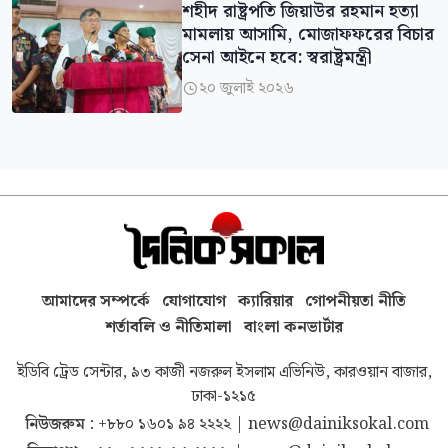
শহীদ রাষ্ট্রপতি জিয়াউর রহমান হত্যা
মামলায় আসামি, মোজাফফরের বিচার
সেনা আইনে হবে: স্বরাষ্ট্রমন্ত্রী
২০ জুলাই ২০২৬

আমাদের সম্পর্কে
যোগাযোগ
ক্যারিয়ার
গোপনীয়তা নীতি
শর্তাবলি ও নীতিমালা
বাংলা কনভার্টার
ইডিবি ট্রেড সেন্টার, ৯৩ কাজী নজরুল ইসলাম এভিনিউ, কারওয়ান বাজার,
ঢাকা-১২১৫
নিউজরুম :
+৮৮০ ১৬০১ ৯৪ ২২২২
|
news@dainiksokal.com