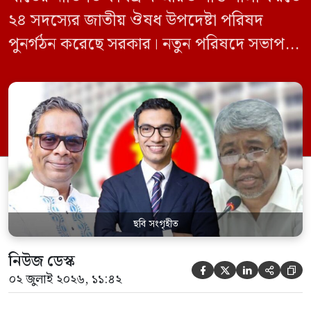
২৪ সদস্যের জাতীয় ঔষধ উপদেষ্টা পরিষদ
পুনর্গঠন করেছে সরকার। নতুন পরিষদে সভাপতি
হিসেবে দায়িত্ব পালন করবেন স্বাস্থ্য ও পরিবার
কল্যাণমন্ত্রী এবং সদস্য সচিব থাকবেন স্বাস্থ্য ও
পরিবার কল্যাণ মন্ত্রণালয়ের সচিব। একই সঙ্গে
স্বাস্থ্য প্রতিমন্ত্রী, বাংলাদেশ বিনিয়োগ উন্নয়ন
কর্তৃপক্ষ (বিডা)-এর নির্বাহী চেয়ারম্যান এবং
জাতীয় […]
ছবি সংগৃহীত
নিউজ ডেস্ক





০২ জুলাই ২০২৬, ১১:৪২