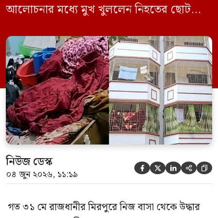
আলোচনার মধ্যে মুখ খুললেন নিহতের ছোট
ছেলে বাংলাদেশ প্রকৌশল বিশ্ববিদ্যালয়ের
(বুয়েট) অধ্যাপক একেএম আশিকুর রহমান।
তিনি পরিবারের বিরুদ্ধে ছড়ানো বিভিন্ন তথ্যকে
মিথ্যা বলে দাবি করেছেন। বুধবার (৩ জুন)
গণমাধ্যমে দেওয়া বক্তব্যে তিনি এই […]
নিউজ ডেস্ক





০৪ জুন ২০২৬, ১১:১৯
গত ৩১ মে রাজধানীর মিরপুরে নিজ বাসা থেকে উদ্ধার