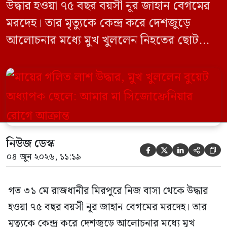
উদ্ধার হওয়া ৭৫ বছর বয়সী নূর জাহান বেগমের
মরদেহ। তার মৃত্যুকে কেন্দ্র করে দেশজুড়ে
আলোচনার মধ্যে মুখ খুললেন নিহতের ছোট
ছেলে বাংলাদেশ প্রকৌশল বিশ্ববিদ্যালয়ের
(বুয়েট) অধ্যাপক একেএম আশিকুর রহমান।
তিনি পরিবারের বিরুদ্ধে ছড়ানো বিভিন্ন তথ্যকে
মিথ্যা বলে দাবি করেছেন। বুধবার (৩ জুন)
গণমাধ্যমে দেওয়া বক্তব্যে তিনি এই […]
নিউজ ডেস্ক





০৪ জুন ২০২৬, ১১:১৯
গত ৩১ মে রাজধানীর মিরপুরে নিজ বাসা থেকে উদ্ধার
হওয়া ৭৫ বছর বয়সী নূর জাহান বেগমের মরদেহ। তার
মৃত্যুকে কেন্দ্র করে দেশজুড়ে আলোচনার মধ্যে মুখ