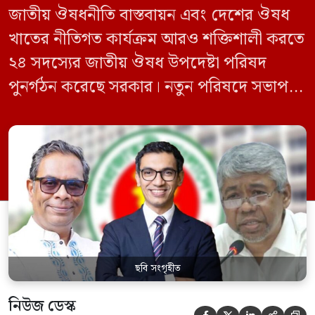
জাতীয় ঔষধনীতি বাস্তবায়ন এবং দেশের ঔষধ
খাতের নীতিগত কার্যক্রম আরও শক্তিশালী করতে
২৪ সদস্যের জাতীয় ঔষধ উপদেষ্টা পরিষদ
পুনর্গঠন করেছে সরকার। নতুন পরিষদে সভাপতি
হিসেবে দায়িত্ব পালন করবেন স্বাস্থ্য ও পরিবার
কল্যাণমন্ত্রী এবং সদস্য সচিব থাকবেন স্বাস্থ্য ও
পরিবার কল্যাণ মন্ত্রণালয়ের সচিব। একই সঙ্গে
স্বাস্থ্য প্রতিমন্ত্রী, বাংলাদেশ বিনিয়োগ উন্নয়ন
কর্তৃপক্ষ (বিডা)-এর নির্বাহী চেয়ারম্যান এবং
জাতীয় […]
ছবি সংগৃহীত
নিউজ ডেস্ক