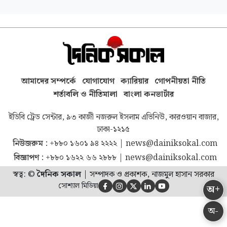
আমাদের সম্পর্কে
যোগাযোগ
ক্যারিয়ার
গোপনীয়তা নীতি
শর্তাবলি ও নীতিমালা
বাংলা কনভার্টার
ইডিবি ট্রেড সেন্টার, ৯৩ কাজী নজরুল ইসলাম এভিনিউ, কারওয়ান বাজার,
ঢাকা-১২১৫
নিউজরুম :
+৮৮০ ১৬০১ ৯৪ ২২২২
|
news@dainiksokal.com
বিজ্ঞাপণ :
+৮৮০ ১৬২২ ৬৬ ২৮৮৮
|
news@dainiksokal.com
স্বত্ব: ©
দৈনিক সকাল
|
সম্পাদক ও প্রকাশক, নাজমুল হাসান সরকার
সোশ্যাল মিডিয়া
অ+





অ-