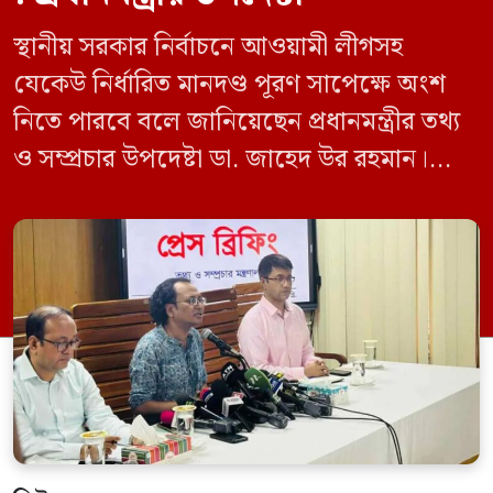
স্থানীয় সরকার নির্বাচনে আওয়ামী লীগসহ
যেকেউ নির্ধারিত মানদণ্ড পূরণ সাপেক্ষে অংশ
নিতে পারবে বলে জানিয়েছেন প্রধানমন্ত্রীর তথ্য
ও সম্প্রচার উপদেষ্টা ডা. জাহেদ উর রহমান।
মঙ্গলবার (০৯ জুন) সচিবালয়ে তথ্য অধিদপ্তরের
সম্মেলন কক্ষে এক প্রেস ব্রিফিংয়ে সাংবাদিকদের
এক প্রশ্নের জবাবে তিনি এ কথা বলেন।