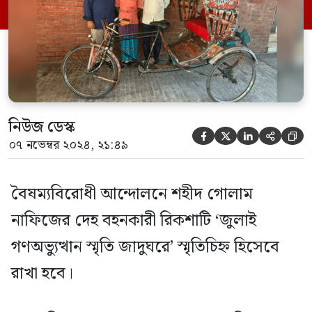
কথা বলেন। গণভবনে রিকশা হস্তান্তরের সময়
উপদেষ্টা রিকশাচালক নূর মোহাম্মদকে তার
সাহসিকতার জন্য ধন্যবাদ জানান এবং […]
নিউজ ডেস্ক





০৭ নভেম্বর ২০২৪, ২১:৪৯
বৈষম্যবিরোধী আন্দোলনে শহীদ গোলাম
নাফিজের দেহ বহনকারী রিকশাটি ‘জুলাই
গণঅভ্যুত্থান স্মৃতি জাদুঘরে’ স্মৃতিচিহ্ন হিসেবে
রাখা হবে।