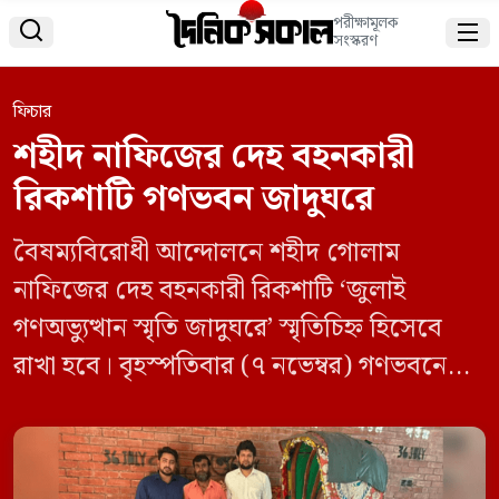
পরীক্ষামূলক


সংস্করণ
ফিচার
শহীদ নাফিজের দেহ বহনকারী
রিকশাটি গণভবন জাদুঘরে
বৈষম্যবিরোধী আন্দোলনে শহীদ গোলাম
নাফিজের দেহ বহনকারী রিকশাটি ‘জুলাই
গণঅভ্যুত্থান স্মৃতি জাদুঘরে’ স্মৃতিচিহ্ন হিসেবে
রাখা হবে। বৃহস্পতিবার (৭ নভেম্বর) গণভবনে
নাফিজের দেহ বহনকারী রিকশাটি দেখতে এসে
ডাক, টেলিযোগাযোগ ও তথ্যপ্রযুক্তি মন্ত্রণালয়
এবং তথ্য ও সম্প্রচার উপদেষ্টা নাহিদ ইসলাম এ