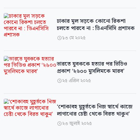
ঢাকার মূল সড়কে কোনো রিকশা
চলতে পারবে না : ডিএনসিসি প্রশাসক
১৩ মে ২০২৫

ভারতে যুবককে হত্যার পর ভিডিও
প্রকাশ ‘২৬০০ মুসলিমকে মারব’
২৫ এপ্রিল ২০২৫

‘শোকাবহ মুহূর্তকে নিজ স্বার্থে কাজে
লাগানোর চেষ্টা থেকে বিরত থাকুন’
২৩ জুলাই ২০২৫
