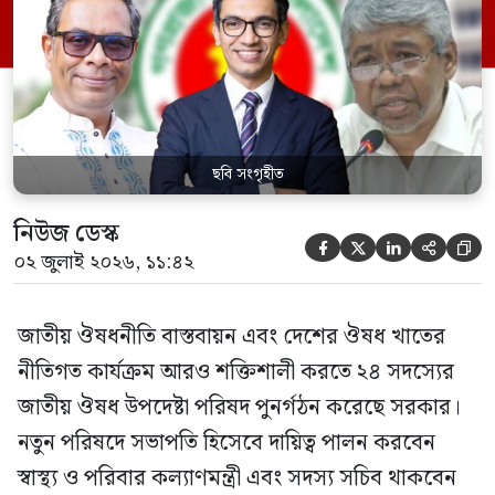
পরিবার কল্যাণ মন্ত্রণালয়ের সচিব। একই সঙ্গে
স্বাস্থ্য প্রতিমন্ত্রী, বাংলাদেশ বিনিয়োগ উন্নয়ন
কর্তৃপক্ষ (বিডা)-এর নির্বাহী চেয়ারম্যান এবং
জাতীয় […]
ছবি সংগৃহীত
নিউজ ডেস্ক





০২ জুলাই ২০২৬, ১১:৪২
জাতীয় ঔষধনীতি বাস্তবায়ন এবং দেশের ঔষধ খাতের
নীতিগত কার্যক্রম আরও শক্তিশালী করতে ২৪ সদস্যের
জাতীয় ঔষধ উপদেষ্টা পরিষদ পুনর্গঠন করেছে সরকার।
নতুন পরিষদে সভাপতি হিসেবে দায়িত্ব পালন করবেন
স্বাস্থ্য ও পরিবার কল্যাণমন্ত্রী এবং সদস্য সচিব থাকবেন