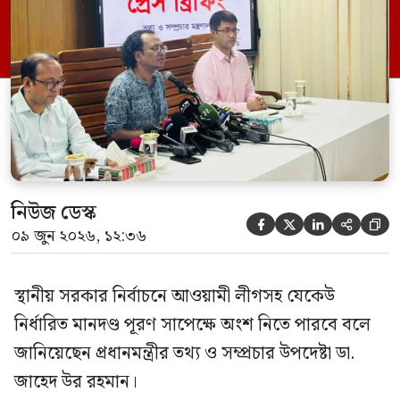
এক প্রশ্নের জবাবে তিনি এ কথা বলেন।
নিউজ ডেস্ক





০৯ জুন ২০২৬, ১২:৩৬
স্থানীয় সরকার নির্বাচনে আওয়ামী লীগসহ যেকেউ
নির্ধারিত মানদণ্ড পূরণ সাপেক্ষে অংশ নিতে পারবে বলে
জানিয়েছেন প্রধানমন্ত্রীর তথ্য ও সম্প্রচার উপদেষ্টা ডা.
জাহেদ উর রহমান।