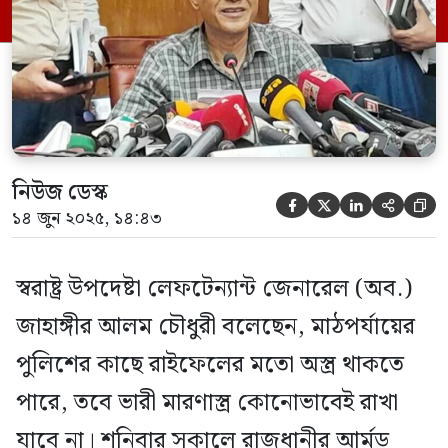
সক্ষমতা থাকবে এবং সেই অনুযায়ী কিছু ভারী অস্ত্র
বরাদ্দ দেওয়া হবে।
নিউজ ডেস্ক





১৪ জুন ২০২৫, ১৪:৪৩
স্বরাষ্ট্র উপদেষ্টা লেফটেন্যান্ট জেনারেল (অব.)
জাহাঙ্গীর আলম চৌধুরী বলেছেন, মাঠপর্যায়ের
পুলিশের কাছে রাইফেলের মতো অস্ত্র থাকতে
পারে, তবে ভারী মারণাস্ত্র কোনোভাবেই রাখা
যাবে না। শনিবার সকালে রাজধানীর আর্মড