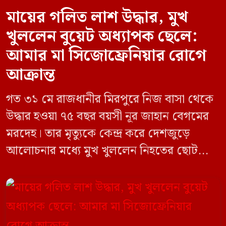
মায়ের গলিত লাশ উদ্ধার, মুখ
খুললেন বুয়েট অধ্যাপক ছেলে:
আমার মা সিজোফ্রেনিয়ার রোগে
আক্রান্ত
গত ৩১ মে রাজধানীর মিরপুরে নিজ বাসা থেকে
উদ্ধার হওয়া ৭৫ বছর বয়সী নূর জাহান বেগমের
মরদেহ। তার মৃত্যুকে কেন্দ্র করে দেশজুড়ে
আলোচনার মধ্যে মুখ খুললেন নিহতের ছোট
ছেলে বাংলাদেশ প্রকৌশল বিশ্ববিদ্যালয়ের
(বুয়েট) অধ্যাপক একেএম আশিকুর রহমান।
তিনি পরিবারের বিরুদ্ধে ছড়ানো বিভিন্ন তথ্যকে
মিথ্যা বলে দাবি করেছেন। বুধবার (৩ জুন)