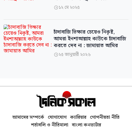
১২ মে ২০২৫

চাঁদাবাজি ভিক্ষার চেয়েও নিকৃষ্ট,
আমরা ইনশাআল্লাহ কাউকে চাঁদাবাজি
করতে দেব না : জামায়াত আমির
২৫ জানুয়ারী ২০২৬

আমাদের সম্পর্কে
যোগাযোগ
ক্যারিয়ার
গোপনীয়তা নীতি
শর্তাবলি ও নীতিমালা
বাংলা কনভার্টার