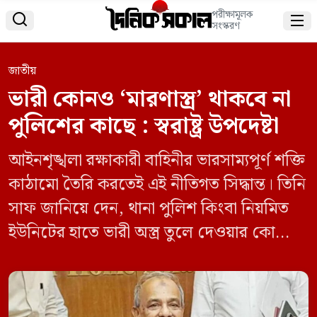
পরীক্ষামূলক


সংস্করণ
জাতীয়
ভারী কোনও ‘মারণাস্ত্র’ থাকবে না
পুলিশের কাছে : স্বরাষ্ট্র উপদেষ্টা
আইনশৃঙ্খলা রক্ষাকারী বাহিনীর ভারসাম্যপূর্ণ শক্তি
কাঠামো তৈরি করতেই এই নীতিগত সিদ্ধান্ত। তিনি
সাফ জানিয়ে দেন, থানা পুলিশ কিংবা নিয়মিত
ইউনিটের হাতে ভারী অস্ত্র তুলে দেওয়ার কোনো
পরিকল্পনা নেই। তবে তিনি জানান, আর্মড পুলিশ
ব্যাটালিয়ন যেহেতু একটি বিশেষায়িত বাহিনী,
তাদের ক্ষেত্রে স্বাভাবিকভাবেই কিছু বাড়তি