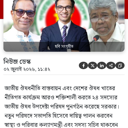
পরিবার কল্যাণ মন্ত্রণালয়ের সচিব। একই সঙ্গে
স্বাস্থ্য প্রতিমন্ত্রী, বাংলাদেশ বিনিয়োগ উন্নয়ন
কর্তৃপক্ষ (বিডা)-এর নির্বাহী চেয়ারম্যান এবং
জাতীয় […]
ছবি সংগৃহীত
নিউজ ডেস্ক





০২ জুলাই ২০২৬, ১১:৪২
জাতীয় ঔষধনীতি বাস্তবায়ন এবং দেশের ঔষধ খাতের
নীতিগত কার্যক্রম আরও শক্তিশালী করতে ২৪ সদস্যের
জাতীয় ঔষধ উপদেষ্টা পরিষদ পুনর্গঠন করেছে সরকার।
নতুন পরিষদে সভাপতি হিসেবে দায়িত্ব পালন করবেন
স্বাস্থ্য ও পরিবার কল্যাণমন্ত্রী এবং সদস্য সচিব থাকবেন