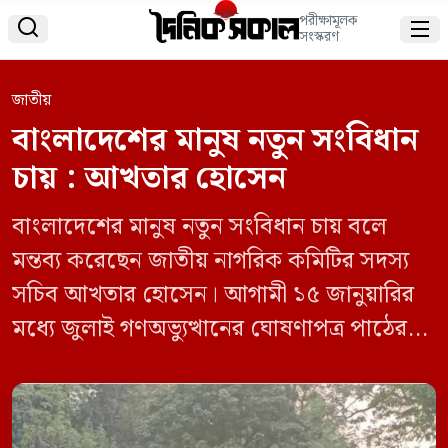
পরীক্ষামূলক


সংস্করণ
জাতীয়
বাংলাদেশের মানুষ নতুন সংবিধান
চায় : আখতার হোসেন
বাংলাদেশের মানুষ নতুন সংবিধান চায় বলে
মন্তব্য করেছেন জাতীয় নাগরিক কমিটির সদস্য
সচিব আখতার হোসেন। আগামী ১৫ জানুয়ারির
মধ্যে জুলাই গণঅভ্যুত্থানের ঘোষণাপত্র পাঠের
দাবি জানিয়েছেন। মঙ্গলবার (৩১ ডিসেম্বর)
বিকেলে ঢাকার কেন্দ্রীয় শহিদ মিনারে “মার্চ ফর
ইউনিটি” শীর্ষক সমাবেশে অন্তর্বর্তীকালীন