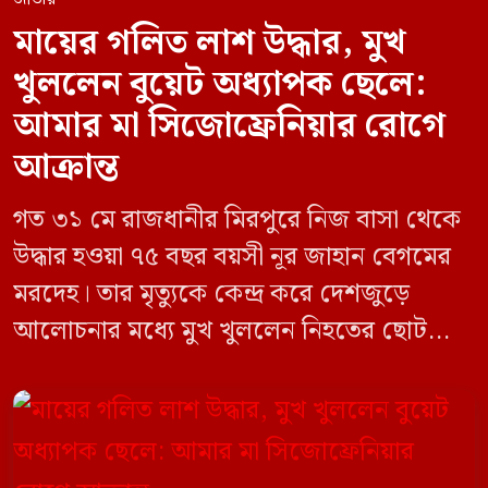
মায়ের গলিত লাশ উদ্ধার, মুখ
খুললেন বুয়েট অধ্যাপক ছেলে:
আমার মা সিজোফ্রেনিয়ার রোগে
আক্রান্ত
গত ৩১ মে রাজধানীর মিরপুরে নিজ বাসা থেকে
উদ্ধার হওয়া ৭৫ বছর বয়সী নূর জাহান বেগমের
মরদেহ। তার মৃত্যুকে কেন্দ্র করে দেশজুড়ে
আলোচনার মধ্যে মুখ খুললেন নিহতের ছোট
ছেলে বাংলাদেশ প্রকৌশল বিশ্ববিদ্যালয়ের
(বুয়েট) অধ্যাপক একেএম আশিকুর রহমান।
তিনি পরিবারের বিরুদ্ধে ছড়ানো বিভিন্ন তথ্যকে
মিথ্যা বলে দাবি করেছেন। বুধবার (৩ জুন)