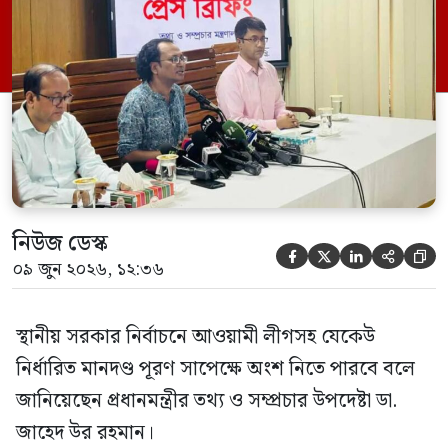
এক প্রশ্নের জবাবে তিনি এ কথা বলেন।
নিউজ ডেস্ক





০৯ জুন ২০২৬, ১২:৩৬
স্থানীয় সরকার নির্বাচনে আওয়ামী লীগসহ যেকেউ
নির্ধারিত মানদণ্ড পূরণ সাপেক্ষে অংশ নিতে পারবে বলে
জানিয়েছেন প্রধানমন্ত্রীর তথ্য ও সম্প্রচার উপদেষ্টা ডা.
জাহেদ উর রহমান।