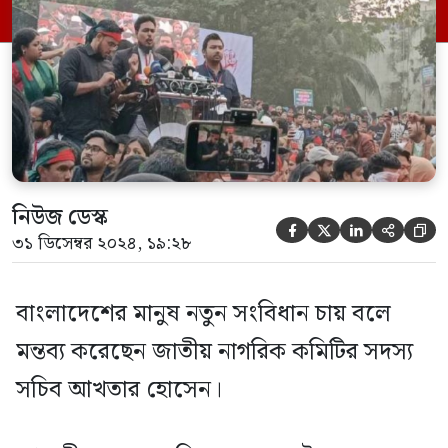
সরকারের কাছে এই দাবি জানান আখতার।
এসময় আখতার হোসেন বলেন, “এ দেশের মানুষ
এক নতুন বাংলাদেশ […]
নিউজ ডেস্ক





৩১ ডিসেম্বর ২০২৪, ১৯:২৮
বাংলাদেশের মানুষ নতুন সংবিধান চায় বলে
মন্তব্য করেছেন জাতীয় নাগরিক কমিটির সদস্য
সচিব আখতার হোসেন।