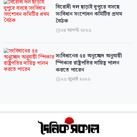
বিরোধী দল ছাড়াই দুপুরে বসছে
সংবিধান সংশোধন কমিটির প্রথম
বৈঠক
০৪ আগস্ট ২০২৬

সংবিধানের ৫৪ অনুচ্ছেদ অনুযায়ী
স্পিকার রাষ্ট্রপতির দায়িত্ব পালন
করতে পারেন
২৩ জুলাই ২০২৬
