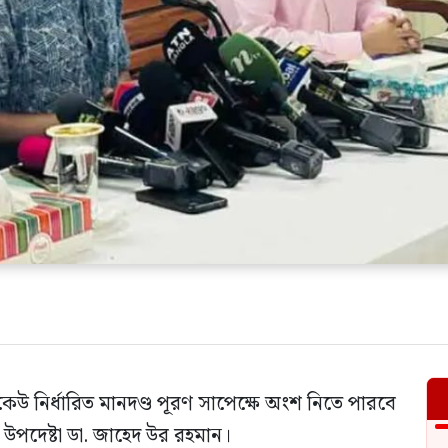
েউ নির্ধারিত মানদণ্ড পূরণ সাপেক্ষে অংশ নিতে পারবে
ার উপদেষ্টা ডা. জাহেদ উর রহমান।