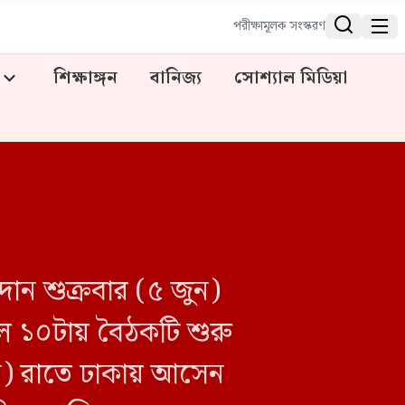


পরীক্ষামূলক সংস্করণ
শিক্ষাঙ্গন
বানিজ্য
সোশ্যাল মিডিয়া
 ফিদান শুক্রবার (৫ জুন)
ল ১০টায় বৈঠকটি শুরু
ুন) রাতে ঢাকায় আসেন