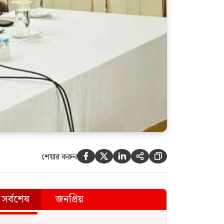
গাজীপুর-৫ আসনের সাবেক এমপি
আখতারুজ্জামান গুলশান হইতে
গ্রেফতার
শেয়ার করুন





সর্বশেষ
জনপ্রিয়