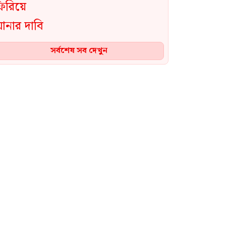
সর্বশেষ সব দেখুন
ফ্যাসিস্ট পূজারী সাকিবের সব
রেকর্ড ইতিহাস থেকে মুছে ফেলা
হলে আমাদের ক্রিকেট মোটেও
নিঃস্ব হয়ে যাবে না: শফিকুল