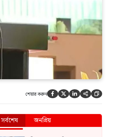
শেয়ার করুন





সর্বশেষ
জনপ্রিয়