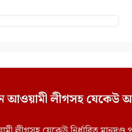
বাচনে আওয়ামী লীগসহ যেকেউ অ
য়ামী লীগসহ যেকেউ নির্ধারিত মানদণ্ড 