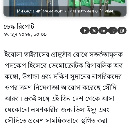
তিন দেশের নাগরিকদের প্রবেশ ও ভিসা স্থগিত করল সৌদি আরব
ডেস্ক রিপোর্ট





২৭ জুন ২০২৬, ১০:০৯
ইবোলা ভাইরাসের প্রাদুর্ভাব রোধে সতর্কতামূলক
পদক্ষেপ হিসেবে ডেমোক্রেটিক রিপাবলিক অব
কঙ্গো, উগান্ডা এবং দক্ষিণ সুদানের নাগরিকদের
ওপর ভ্রমণ নিষেধাজ্ঞা আরোপ করেছে সৌদি
আরব। একই সঙ্গে এই তিন দেশ থেকে আসা
যেকোনো ভ্রমণকারীর জন্য ভিসা ইস্যু এবং
সৌদিতে প্রবেশ সাময়িকভাবে স্থগিত করা