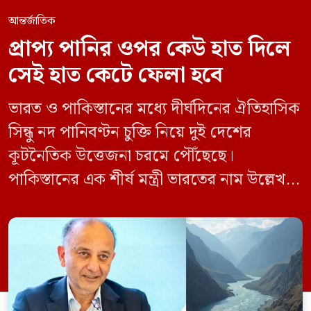
আন্তর্জাতিক
প্রাপ্য পানির ওপর কেউ হাত দিলে
সেই হাত কেটে ফেলা হবে
ভারত ও পাকিস্তানের মধ্যে দীর্ঘদিনের ঐতিহাসিক
সিন্ধু নদ পানিবণ্টন চুক্তি নিয়ে দুই দেশের
কূটনৈতিক উত্তেজনা চরমে পৌঁছেছে।
পাকিস্তানের এক শীর্ষ মন্ত্রী ভারতের নাম উল্লেখ না
করে হুমকি দিয়ে জানিয়েছেন যে তাদের প্রাপ্য
পানির ওপর কেউ হাত দিলে সেই হাত কেটে
ফেলা হবে। ভারতের কেন্দ্রীয় জলসম্পদ মন্ত্রী সি
আর পাতিল কর্তৃক আগামী দেড় থেকে দুই বছরের
[…]