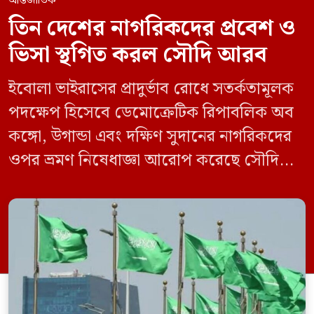
আন্তর্জাতিক
তিন দেশের নাগরিকদের প্রবেশ ও
ভিসা স্থগিত করল সৌদি আরব
ইবোলা ভাইরাসের প্রাদুর্ভাব রোধে সতর্কতামূলক
পদক্ষেপ হিসেবে ডেমোক্রেটিক রিপাবলিক অব
কঙ্গো, উগান্ডা এবং দক্ষিণ সুদানের নাগরিকদের
ওপর ভ্রমণ নিষেধাজ্ঞা আরোপ করেছে সৌদি
আরব। একই সঙ্গে এই তিন দেশ থেকে আসা
যেকোনো ভ্রমণকারীর জন্য ভিসা ইস্যু এবং
সৌদিতে প্রবেশ সাময়িকভাবে স্থগিত করা
হয়েছে। সৌদি প্রেস এজেন্সি (এসপিএ)
জানিয়েছে, এই নিষেধাজ্ঞা শুধুমাত্র সরাসরি ওই
তিন দেশ থেকে […]