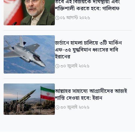
তবে এই বিজয়কে দীর্ঘস্থায়ী এবং
শক্তিশালী করতে হবে: গালিবাফ
০১ আগস্ট ২০২৬

জর্ডানে হামলা চালিয়ে ৩টি মার্কিন
এফ-৩৫ যুদ্ধবিমান ধ্বংসের দাবি
ইরানের
৩০ জুলাই ২০২৬

আল্লাহর সাহায্যে আগ্রাসীদের আজই
শাস্তি দেওয়া হবে: ইরান
৩০ জুলাই ২০২৬
