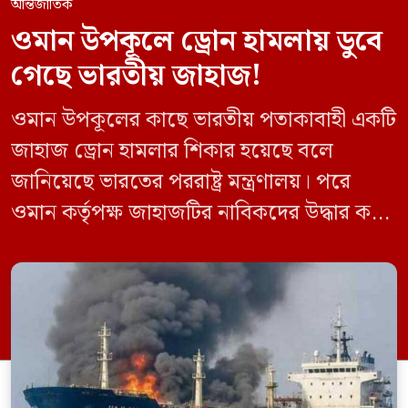
আন্তর্জাতিক
ওমান উপকূলে ড্রোন হামলায় ডুবে
গেছে ভারতীয় জাহাজ!
ওমান উপকূলের কাছে ভারতীয় পতাকাবাহী একটি
জাহাজ ড্রোন হামলার শিকার হয়েছে বলে
জানিয়েছে ভারতের পররাষ্ট্র মন্ত্রণালয়। পরে
ওমান কর্তৃপক্ষ জাহাজটির নাবিকদের উদ্ধার করে
নিরাপদে সরিয়ে নেয়। জানা গেছে, ড্রোন হামলার
পর সাগরে পুরোপুরি ডুবে যায় ওই জাহাজটি।
‘এমএসভি হাজি আলি’ (Haji Ali) নামের
কার্গো শিপের উপর এই হামলার ঘটনায় তীব্র
উদ্বেগ প্রকাশ করেছে নয়াদিল্লি। প্রাথমিক […]