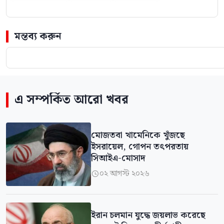
মন্তব্য করুন
এ সম্পর্কিত আরো খবর
মোজতবা খামেনিকে খুঁজছে
ইসরায়েল, গোপন তৎপরতায়
সিআইএ-মোসাদ
০২ আগস্ট ২০২৬

ইরান চলমান যুদ্ধে জয়লাভ করেছে