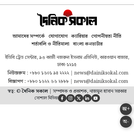
আমাদের সম্পর্কে
যোগাযোগ
ক্যারিয়ার
গোপনীয়তা নীতি
শর্তাবলি ও নীতিমালা
বাংলা কনভার্টার
ইডিবি ট্রেড সেন্টার, ৯৩ কাজী নজরুল ইসলাম এভিনিউ, কারওয়ান বাজার,
ঢাকা-১২১৫
নিউজরুম :
+৮৮০ ১৬০১ ৯৪ ২২২২
|
news@dainiksokal.com
বিজ্ঞাপণ :
+৮৮০ ১৬২২ ৬৬ ২৮৮৮
|
news@dainiksokal.com
স্বত্ব: ©
দৈনিক সকাল
|
সম্পাদক ও প্রকাশক, নাজমুল হাসান সরকার
সোশ্যাল মিডিয়া





অ+
অ-