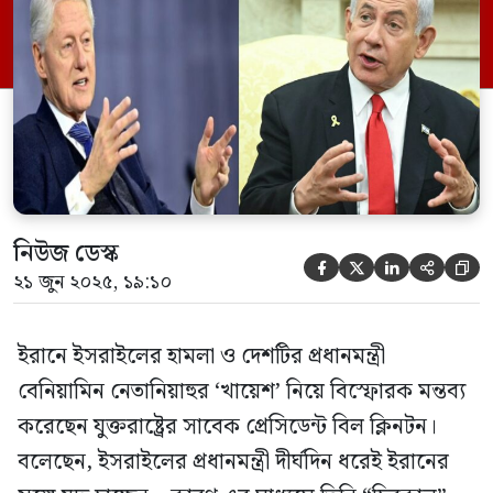
থাকতে চান। তার ভাষায়, ‘নেতানিয়াহু বহু বছর
ধরেই ইরানের সঙ্গে যুদ্ধ করতে চাইছেন, কারণ
তাতে তিনি আজীবনের জন্য ক্ষমতায় থাকতে
পারবেন। তিনি গত […]
নিউজ ডেস্ক





২১ জুন ২০২৫, ১৯:১০
ইরানে ইসরাইলের হামলা ও দেশটির প্রধানমন্ত্রী
বেনিয়ামিন নেতানিয়াহুর ‘খায়েশ’ নিয়ে বিস্ফোরক মন্তব্য
করেছেন যুক্তরাষ্ট্রের সাবেক প্রেসিডেন্ট বিল ক্লিনটন।
বলেছেন, ইসরাইলের প্রধানমন্ত্রী দীর্ঘদিন ধরেই ইরানের