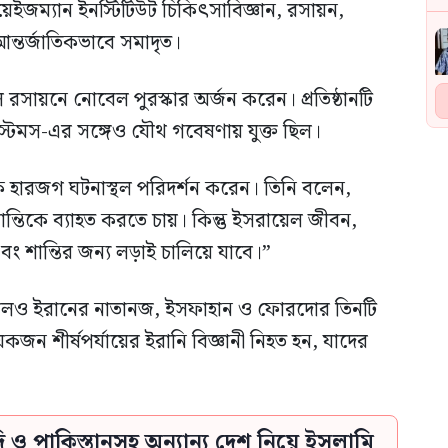
েইজম্যান ইনস্টিটিউট চিকিৎসাবিজ্ঞান, রসায়ন,
আন্তর্জাতিকভাবে সমাদৃত।
সায়নে নোবেল পুরস্কার অর্জন করেন। প্রতিষ্ঠানটি
 সিস্টেমস-এর সঙ্গেও যৌথ গবেষণায় যুক্ত ছিল।
ক হারজগ ঘটনাস্থল পরিদর্শন করেন। তিনি বলেন,
ান্তিকে ব্যাহত করতে চায়। কিন্তু ইসরায়েল জীবন,
এবং শান্তির জন্য লড়াই চালিয়ে যাবে।”
ইসরায়েলও ইরানের নাতানজ, ইসফাহান ও ফোরদোর তিনটি
জন শীর্ষপর্যায়ের ইরানি বিজ্ঞানী নিহত হন, যাদের
দি ও পাকিস্তানসহ অন্যান্য দেশ নিয়ে ইসলামি