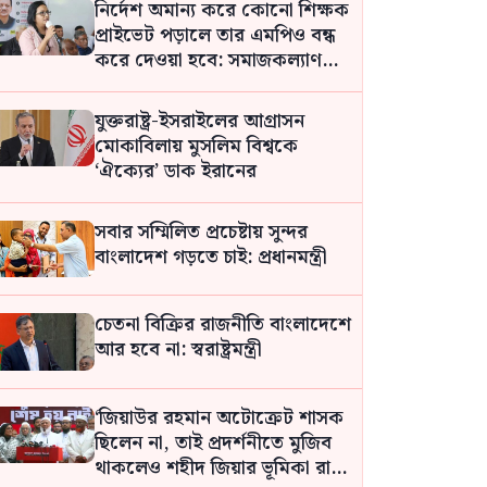
নির্দেশ অমান্য করে কোনো শিক্ষক
প্রাইভেট পড়ালে তার এমপিও বন্ধ
করে দেওয়া হবে: সমাজকল্যাণ
প্রতিমন্ত্রী
যুক্তরাষ্ট্র-ইসরাইলের আগ্রাসন
মোকাবিলায় মুসলিম বিশ্বকে
‘ঐক্যের’ ডাক ইরানের
সবার সম্মিলিত প্রচেষ্টায় সুন্দর
বাংলাদেশ গড়তে চাই: প্রধানমন্ত্রী
চেতনা বিক্রির রাজনীতি বাংলাদেশে
আর হবে না: স্বরাষ্ট্রমন্ত্রী
‘জিয়াউর রহমান অটোক্রেট শাসক
ছিলেন না, তাই প্রদর্শনীতে মুজিব
থাকলেও শহীদ জিয়ার ভূমিকা রাখা