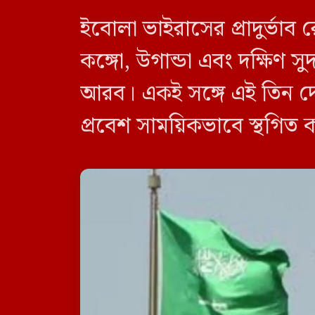
ইবোলা ভাইরাসের প্রাদুর্ভা
কঙ্গো, উগান্ডা এবং দক্ষিণ
আরব। একই সঙ্গে এই তিন দে
প্রবেশ সাময়িকভাবে স্থগিত 
নিষেধাজ্ঞা শুধুমাত্র সরাসর