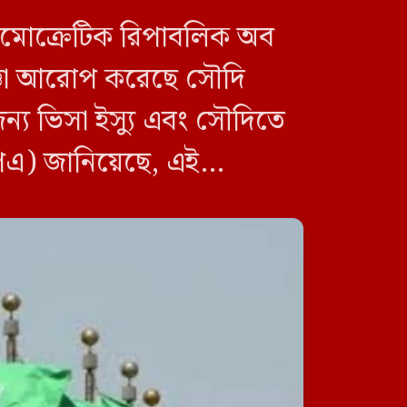
ডেমোক্রেটিক রিপাবলিক অব
াজ্ঞা আরোপ করেছে সৌদি
য ভিসা ইস্যু এবং সৌদিতে
পিএ) জানিয়েছে, এই
একটি চক্র খুব সুকৌশলে জ্বালানি
সেক্টরকে অস্থিতিশীল করার জন্য
সক্রিয়: প্রধানমন্ত্রী