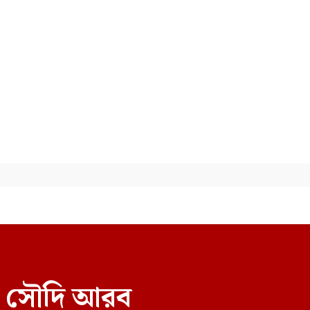
ভারতকে ভয় পেয়েই জুলাই জাদুঘর
থেকে ফেলানী ও মোদিবিরোধী
আন্দোলনের ছবি সরানো হয়েছে:
নাহিদ
রল সৌদি আরব