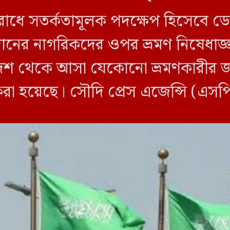
ব রোধে সতর্কতামূলক পদক্ষেপ হিসেবে 
 সুদানের নাগরিকদের ওপর ভ্রমণ নিষেধ
শ থেকে আসা যেকোনো ভ্রমণকারীর জন্
করা হয়েছে। সৌদি প্রেস এজেন্সি (এস
ি ওই তিন দেশ থেকে […]