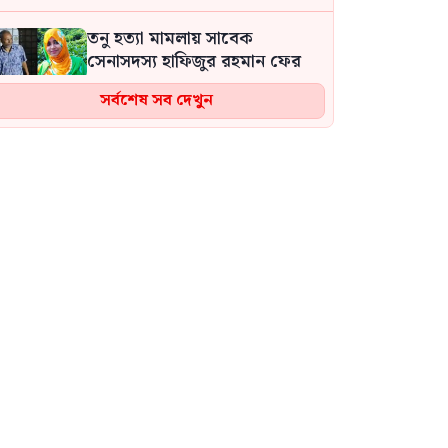
হয়নি: জামায়াতের আমির
তনু হত্যা মামলায় সাবেক
সেনাসদস্য হাফিজুর রহমান ফের
গ্রেপ্তার
সর্বশেষ সব দেখুন
আ.লীগ দেশ ধ্বংস করে, সেই
ধ্বংসস্তূপ থেকে গড়ার দায়িত্বটা
পড়ে বিএনপির ওপরে: মির্জা
ফখরুল
এক-এগারোতে বর্তমান
প্রধানমন্ত্রীকে জেআইসি সেলে বন্দি
রেখে নির্যাতন করা হয়েছিল: চিফ
প্রসিকিউটর