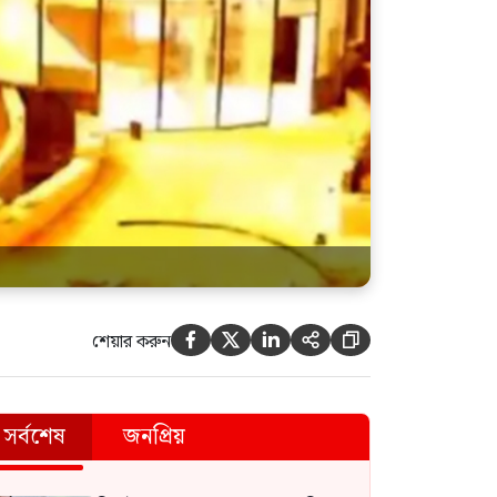
শেয়ার করুন





সর্বশেষ
জনপ্রিয়