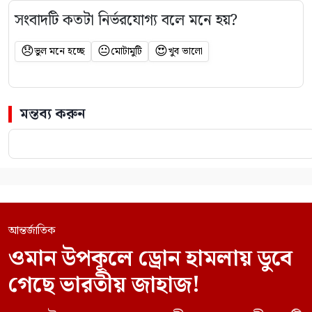
সংবাদটি কতটা নির্ভরযোগ্য বলে মনে হয়?
😞
😐
😍
ভুল মনে হচ্ছে
মোটামুটি
খুব ভালো
মন্তব্য করুন
আন্তর্জাতিক
ওমান উপকূলে ড্রোন হামলায় ডুবে
গেছে ভারতীয় জাহাজ!