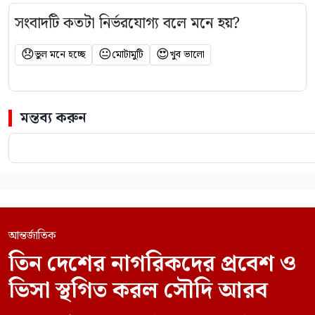
সংবাদটি কতটা নির্ভরযোগ্য বলে মনে হয়?
😞
😐
😍
ভুল মনে হচ্ছে
মোটামুটি
খুব ভালো
মন্তব্য করুন
আন্তর্জাতিক
তিন দেশের নাগরিকদের প্রবেশ ও
ভিসা স্থগিত করল সৌদি আরব