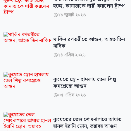
হচ্ছে, কানাডাকে দায়ী করলেন ট্রাম্প
১৮ জুলাই ২০২৬

মার্কিন রণতরীতে আগুন, আহত তিন
নাবিক
১৯ এপ্রিল ২০২৬

কুয়েতে ড্রোন হামলায় তেল শিল্প
কমপ্লেক্সে আগুন
০৫ এপ্রিল ২০২৬

কুয়েতের তেল শোধনাগারে আঘাত
হানল ইরানি ড্রোন, ভয়াবহ আগুন