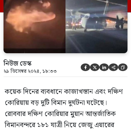
বলা হয়েছে, কানাডার হালিফাস্ক বিমানবন্দরে
একটি উড়োজাহাজ দুর্ঘটনার কবলে পড়েছে।
অবতরণের সময় রানওয়েতে […]
নিউজ ডেস্ক





২৯ ডিসেম্বর ২০২৪, ১৮:৩৩
কয়েক দিনের ব্যবধানে কাজাখস্তান এবং দক্ষিণ
কোরিয়ায় বড় দুটি বিমান দুর্ঘটনা ঘটেছে।
রোববার দক্ষিণ কোরিয়ার মুয়ান আন্তর্জাতিক
বিমানবন্দরে ১৮১ যাত্রী নিয়ে জেজু এয়ারের