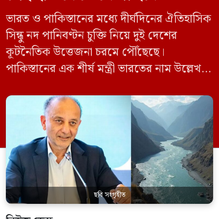
ভারত ও পাকিস্তানের মধ্যে দীর্ঘদিনের ঐতিহাসিক
সিন্ধু নদ পানিবণ্টন চুক্তি নিয়ে দুই দেশের
কূটনৈতিক উত্তেজনা চরমে পৌঁছেছে।
পাকিস্তানের এক শীর্ষ মন্ত্রী ভারতের নাম উল্লেখ না
করে হুমকি দিয়ে জানিয়েছেন যে তাদের প্রাপ্য
পানির ওপর কেউ হাত দিলে সেই হাত কেটে
ফেলা হবে। ভারতের কেন্দ্রীয় জলসম্পদ মন্ত্রী সি
আর পাতিল কর্তৃক আগামী দেড় থেকে দুই বছরের
[…]
ছবি সংগৃহীত