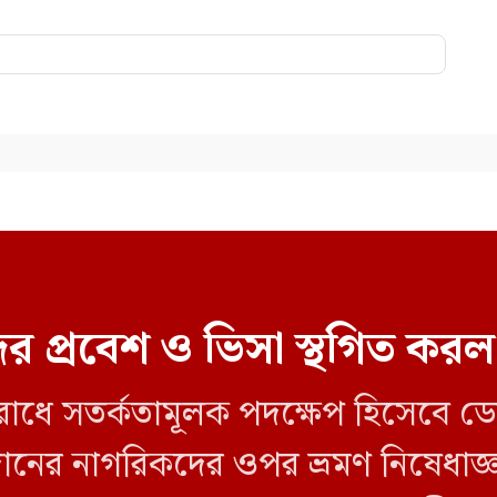
র প্রবেশ ও ভিসা স্থগিত ক
ব রোধে সতর্কতামূলক পদক্ষেপ হিসেবে 
 সুদানের নাগরিকদের ওপর ভ্রমণ নিষেধ