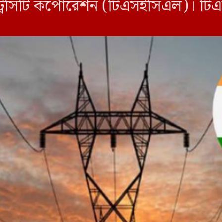
লেকট্রিসিটি কর্পোরেশন (টিএসইসিএল)। টি
তীয় সংবাদমাধ্যম টাইমস অব ইন্ডিয়াক