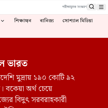


পরীক্ষামূলক সংস্করণ
শিক্ষাঙ্গন
বানিজ্য
সোশ্যাল মিডিয়া
ইল ভারত
দেশি মুদ্রায় ১৯০ কোটি ৯২
র। বকেয়া অর্থ চেয়ে
াজ্যের বিদুৎ সরবরাহকারী