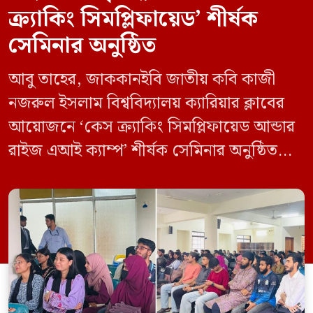
ক্র্যাকিং সিমপ্লিফায়েড’ শীর্ষক
সেমিনার অনুষ্ঠিত
আবু তাহের, জাককানইবি জাতীয় কবি কাজী
নজরুল ইসলাম বিশ্ববিদ্যালয় ক্যারিয়ার ক্লাবের
আয়োজনে ‘কেস ক্র্যাকিং সিমপ্লিফায়েড আন্ডার
রাইজ এআই ক্যাম্প’ শীর্ষক সেমিনার অনুষ্ঠিত
হয়েছে। মঙ্গলবার (১২ মে) বিশ্ববিদ্যালয়ের
কেন্দ্রীয় লাইব্রেরির নবযুগ কনফারেন্স রুমে এ
সেমিনারের আয়োজন করা হয়। এআই ক্যাম্পের
উদ্যোগে আয়োজিত সেমিনারে প্রধান আলোচক
হিসেবে উপস্থিত ছিলেন রাইজের ডিজিটাল গ্রোথ
হ্যাক ম্যানেজার মো. ইয়াসিন আরাফাত। […]