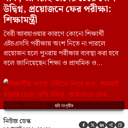
উদ্বিগ্ন, প্রয়োজনে ফের পরীক্ষা:
শিক্ষামন্ত্রী
বৈরী আবহাওয়ার কারণে কোনো শিক্ষার্থী
এইচএসসি পরীক্ষায় অংশ নিতে না পারলে
প্রয়োজন হলে পুনরায় পরীক্ষার ব্যবস্থা করা হবে
বলে জানিয়েছেন শিক্ষা ও প্রাথমিক ও
গণশিক্ষামন্ত্রী ড. আ ন ম এহছানুল হক মিলন।
তিনি শিক্ষার্থীদের আন্দোলন না করে পড়াশোনায়
মনোযোগ দেওয়ার আহ্বান জানিয়ে বলেন,
সরকার পরিস্থিতি নিবিড়ভাবে পর্যবেক্ষণ করছে
ছবি সংগৃহীত
এবং পরীক্ষার্থীদের স্বার্থ রক্ষায় প্রয়োজনীয় সব
পদক্ষেপ […]
নিউজ ডেস্ক




