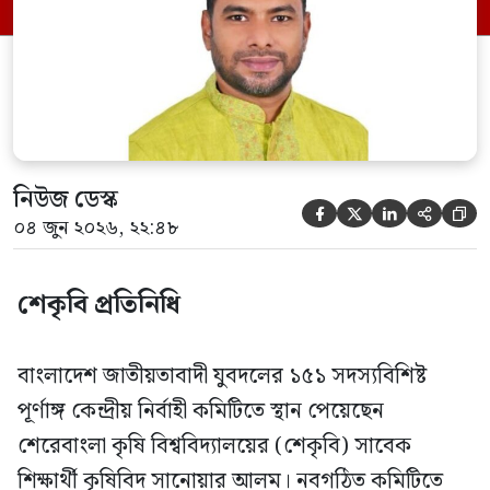
সিনিয়র যুগ্ম মহাসচিব রুহুল কবির রিজভী
স্বাক্ষরিত এক বিজ্ঞপ্তিতে নতুন কমিটির
অনুমোদনের বিষয়টি জানানো হয়। কমিটিতে
আব্দুল মোনায়েম মুন্নাকে সভাপতি […]
নিউজ ডেস্ক





০৪ জুন ২০২৬, ২২:৪৮
শেকৃবি প্রতিনিধি
বাংলাদেশ জাতীয়তাবাদী যুবদলের ১৫১ সদস্যবিশিষ্ট
পূর্ণাঙ্গ কেন্দ্রীয় নির্বাহী কমিটিতে স্থান পেয়েছেন
শেরেবাংলা কৃষি বিশ্ববিদ্যালয়ের (শেকৃবি) সাবেক
শিক্ষার্থী কৃষিবিদ সানোয়ার আলম। নবগঠিত কমিটিতে