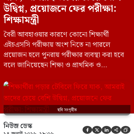
উদ্বিগ্ন, প্রয়োজনে ফের পরীক্ষা:
শিক্ষামন্ত্রী
বৈরী আবহাওয়ার কারণে কোনো শিক্ষার্থী
এইচএসসি পরীক্ষায় অংশ নিতে না পারলে
প্রয়োজন হলে পুনরায় পরীক্ষার ব্যবস্থা করা হবে
বলে জানিয়েছেন শিক্ষা ও প্রাথমিক ও
গণশিক্ষামন্ত্রী ড. আ ন ম এহছানুল হক মিলন।
তিনি শিক্ষার্থীদের আন্দোলন না করে পড়াশোনায়
মনোযোগ দেওয়ার আহ্বান জানিয়ে বলেন,
সরকার পরিস্থিতি নিবিড়ভাবে পর্যবেক্ষণ করছে
ছবি সংগৃহীত
এবং পরীক্ষার্থীদের স্বার্থ রক্ষায় প্রয়োজনীয় সব
পদক্ষেপ […]
নিউজ ডেস্ক





১৪ জুলাই ২০২৬, ১৮:০৬