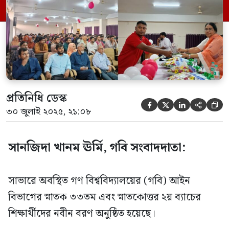
সম্পন্ন হয়। অনুষ্ঠানে সভাপতিত্ব করেন আইন
বিভাগের বিভাগীয় প্রধান মো. রফিকুল আলম
এবং প্রধান অতিথি হিসেবে […]
প্রতিনিধি ডেস্ক





৩০ জুলাই ২০২৫, ২১:০৮
সানজিদা খানম ঊর্মি, গবি সংবাদদাতা:
সাভারে অবস্থিত গণ বিশ্ববিদ্যালয়ের (গবি) আইন
বিভাগের স্নাতক ৩৩তম এবং স্নাতকোত্তর ২য় ব্যাচের
শিক্ষার্থীদের নবীন বরণ অনুষ্ঠিত হয়েছে।