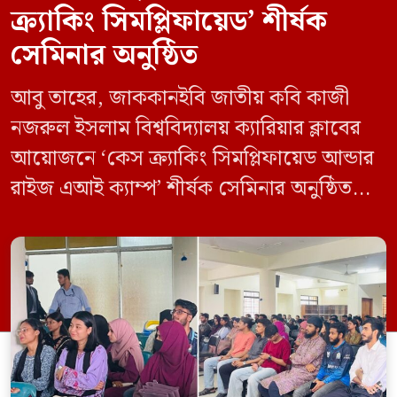
ক্র্যাকিং সিমপ্লিফায়েড’ শীর্ষক
সেমিনার অনুষ্ঠিত
আবু তাহের, জাককানইবি জাতীয় কবি কাজী
নজরুল ইসলাম বিশ্ববিদ্যালয় ক্যারিয়ার ক্লাবের
আয়োজনে ‘কেস ক্র্যাকিং সিমপ্লিফায়েড আন্ডার
রাইজ এআই ক্যাম্প’ শীর্ষক সেমিনার অনুষ্ঠিত
হয়েছে। মঙ্গলবার (১২ মে) বিশ্ববিদ্যালয়ের
কেন্দ্রীয় লাইব্রেরির নবযুগ কনফারেন্স রুমে এ
সেমিনারের আয়োজন করা হয়। এআই ক্যাম্পের
উদ্যোগে আয়োজিত সেমিনারে প্রধান আলোচক
হিসেবে উপস্থিত ছিলেন রাইজের ডিজিটাল গ্রোথ
হ্যাক ম্যানেজার মো. ইয়াসিন আরাফাত। […]