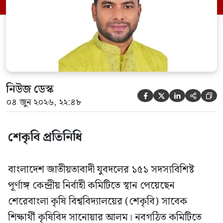
সিনিয়র যুগ্ম মহাসচিব রুহুল কবির রিজভী
স্বাক্ষরিত এক বিজ্ঞপ্তিতে নতুন কমিটির
অনুমোদনের বিষয়টি জানানো হয়। কমিটিতে
আব্দুল মোনায়েম মুন্নাকে সভাপতি […]
নিউজ ডেস্ক





০৪ জুন ২০২৬, ২২:৪৮
শেকৃবি প্রতিনিধি
বাংলাদেশ জাতীয়তাবাদী যুবদলের ১৫১ সদস্যবিশিষ্ট
পূর্ণাঙ্গ কেন্দ্রীয় নির্বাহী কমিটিতে স্থান পেয়েছেন
শেরেবাংলা কৃষি বিশ্ববিদ্যালয়ের (শেকৃবি) সাবেক
শিক্ষার্থী কৃষিবিদ সানোয়ার আলম। নবগঠিত কমিটিতে