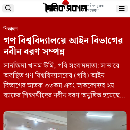
পরীক্ষামূলক


সংস্করণ
শিক্ষাঙ্গন
গণ বিশ্ববিদ্যালয়ে আইন বিভাগের
নবীন বরণ সম্পন্ন
সানজিদা খানম ঊর্মি, গবি সংবাদদাতা: সাভারে
অবস্থিত গণ বিশ্ববিদ্যালয়ের (গবি) আইন
বিভাগের স্নাতক ৩৩তম এবং স্নাতকোত্তর ২য়
ব্যাচের শিক্ষার্থীদের নবীন বরণ অনুষ্ঠিত হয়েছে।
বুধবার (৩০ জুলাই) সকাল সাড়ে
দশটায় বিশ্ববিদ্যালয়ের একাডেমিক ভবনের চতুর্থ
তলার এ-ব্লকের ৪১৭ নম্বর কক্ষে এ আয়োজন