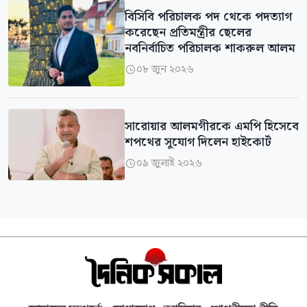
বিসিবি পরিচালক পদ থেকে পদত্যাগ
করেছেন প্রতিমন্ত্রীর ছেলের
নবনির্বাচিত পরিচালক শাকরুল আলম
০৮ জুন ২০২৬

সারোয়ার আলমগীরকে এমপি হিসেবে
শপথের সুযোগ দিলেন হাইকোর্ট
০৯ জুলাই ২০২৬
