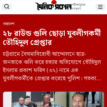
পরীক্ষামূলক


সংস্করণ
সারাদেশ
২৮ রাউন্ড গুলি ছোড়া যুবলীগকর্মী
তৌহিদুল গ্রেপ্তার
চট্টগ্রামে বৈষম্যবিরোধী আন্দোলনে ছাত্র-
জনতাকে গুলি করে হত্যার অভিযোগে তৌহিদুল
ইসলাম প্রকাশ ফরিদ (৩২) নামে এক
যুবলীগকর্মীকে গ্রেপ্তার করেছে পুলিশ। গতকাল
শুক্রবার বিকেলে সাতক্ষীরা সদর থানার
আওতাধীন কামালনগর এলাকা থেকে তাকে
গ্রেপ্তারের পর চট্টগ্রামে আনা হয়। পুলিশ জানায়,