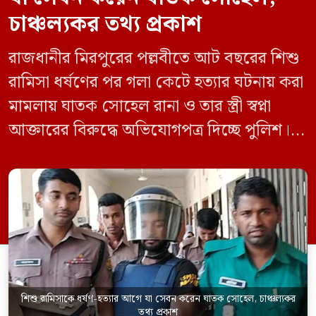
চাঞ্চল্যকর তথ্য প্রকাশ
রাজধানীর মিরপুরের পল্লবীতে আট বছরের শিশু
রামিসা ধর্ষণের পর গলা কেটে হত্যার ঘটনায় করা
মামলায় ঘাতক সোহেল রানা ও তার স্ত্রী স্বপ্না
আক্তারের বিরুদ্ধে অভিযোগপত্র দিচ্ছে পুলিশ।
একইসঙ্গে রামিসাকে ধর্ষণ-হত্যার আগে ইয়াবা
সেবন করেছিলেন বলে জবানবন্দিতে
জানিয়েছেন আসামি। রোববার (২৪ মে) সকালে
মামলার তদন্ত কর্মকর্তা পল্লবী থানার উপ-
পরিদর্শক অহিদুজ্জামান এ তথ্য নিছিত করেন।
তিনি বলেন, […]
শিশু রামিসাকে ধর্ষণ-হত্যার আগে যা সেবন করেন ঘাতক সোহেল, চাঞ্চল্যকর
তথ্য প্রকাশ