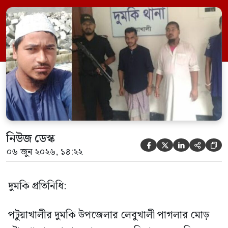
ভিত্তিতে অভিযান চালিয়ে মাদক চক্রের আরও
এক সদস্যকে আটক করা হয়। র‍্যাব ও পুলিশ
সূত্রে জানা গেছে, শুক্রবার গোপন সংবাদের
ভিত্তিতে র‍্যাব-৮, সিপিসি-১ পটুয়াখালী ক্যাম্পের
[…]
নিউজ ডেস্ক





০৬ জুন ২০২৬, ১৪:২২
দুমকি প্রতিনিধি:
পটুয়াখালীর দুমকি উপজেলার লেবুখালী পাগলার মোড়