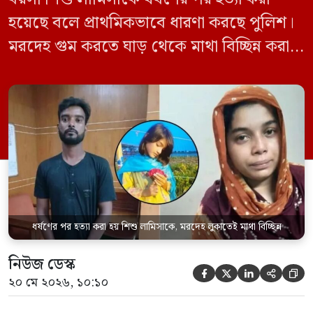
হয়েছে বলে প্রাথমিকভাবে ধারণা করছে পুলিশ।
মরদেহ গুম করতে ঘাড় থেকে মাথা বিচ্ছিন্ন করা
হয় এবং শরীরের অন্য অংশও টুকরো করার চেষ্টা
চালানো হয় এই নৃশংস হত্যাকাণ্ডে পাশের ফ্ল্যাটের
ভাড়াটিয়া সোহেল রানা (৩০) ও তার স্ত্রী স্বপ্না
আক্তারকে (২৬) মাত্র ৭ ঘণ্টার […]
ধর্ষণের পর হত্যা করা হয় শিশু লামিসাকে, মরদেহ লুকাতেই মাথা বিচ্ছিন্ন
নিউজ ডেস্ক





২০ মে ২০২৬, ১০:১০