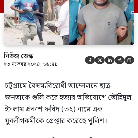
তার বিরুদ্ধে চট্টগ্রাম নগরের চান্দগাঁও থানায় ৫টি
হত্যা মামলাসহ ১২টি মামলা রয়েছে। চান্দগাঁও
থানার ভারপ্রাপ্ত কর্মকর্তা আফতাব উদ্দিন […]
নিউজ ডেস্ক





২৩ নভেম্বর ২০২৪, ১৬:৪৯
চট্টগ্রামে বৈষম্যবিরোধী আন্দোলনে ছাত্র-
জনতাকে গুলি করে হত্যার অভিযোগে তৌহিদুল
ইসলাম প্রকাশ ফরিদ (৩২) নামে এক
যুবলীগকর্মীকে গ্রেপ্তার করেছে পুলিশ।