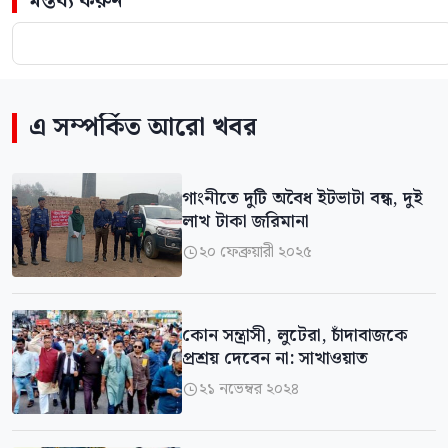
মন্তব্য করুন
এ সম্পর্কিত আরো খবর
গাংনীতে দুটি অবৈধ ইটভাটা বন্ধ, দুই
লাখ টাকা জরিমানা
২০ ফেব্রুয়ারী ২০২৫

কোন সন্ত্রাসী, লুটেরা, চাঁদাবাজকে
প্রশ্রয় দেবেন না: সাখাওয়াত
২১ নভেম্বর ২০২৪
