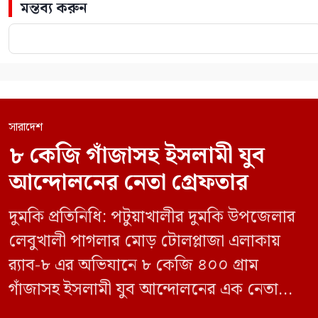
মন্তব্য করুন
সারাদেশ
৮ কেজি গাঁজাসহ ইসলামী যুব
আন্দোলনের নেতা গ্রেফতার
দুমকি প্রতিনিধি: পটুয়াখালীর দুমকি উপজেলার
লেবুখালী পাগলার মোড় টোলপ্লাজা এলাকায়
র‍্যাব-৮ এর অভিযানে ৮ কেজি ৪০০ গ্রাম
গাঁজাসহ ইসলামী যুব আন্দোলনের এক নেতাকে
গ্রেফতার করা হয়েছে। পরে তার দেওয়া তথ্যের