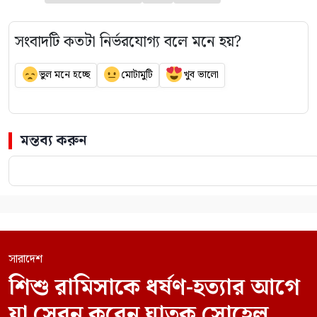
সংবাদটি কতটা নির্ভরযোগ্য বলে মনে হয়?
ভুল মনে হচ্ছে
মোটামুটি
খুব ভালো
মন্তব্য করুন
সারাদেশ
শিশু রামিসাকে ধর্ষণ-হত্যার আগে
যা সেবন করেন ঘাতক সোহেল,