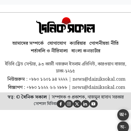
আমাদের সম্পর্কে
যোগাযোগ
ক্যারিয়ার
গোপনীয়তা নীতি
শর্তাবলি ও নীতিমালা
বাংলা কনভার্টার
ইডিবি ট্রেড সেন্টার, ৯৩ কাজী নজরুল ইসলাম এভিনিউ, কারওয়ান বাজার,
ঢাকা-১২১৫
নিউজরুম :
+৮৮০ ১৬০১ ৯৪ ২২২২
|
news@dainiksokal.com
বিজ্ঞাপণ :
+৮৮০ ১৬২২ ৬৬ ২৮৮৮
|
news@dainiksokal.com
স্বত্ব: ©
দৈনিক সকাল
|
সম্পাদক ও প্রকাশক, নাজমুল হাসান সরকার
সোশ্যাল মিডিয়া





অ+
অ-