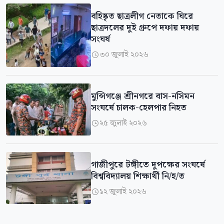
বহিষ্কৃত ছাত্রলীগ নেতাকে ঘিরে
ছাত্রদলের দুই গ্রুপে দফায় দফায়
সংঘর্ষ
৩০ জুলাই ২০২৬

মুন্সিগঞ্জে শ্রীনগরে বাস-নসিমন
সংঘর্ষে চালক-হেলপার নিহত
২৫ জুলাই ২০২৬

গাজীপুরে টঙ্গীতে দুপক্ষের সংঘর্ষে
বিশ্ববিদ্যালয় শিক্ষার্থী নি/হ/ত
১২ জুলাই ২০২৬
