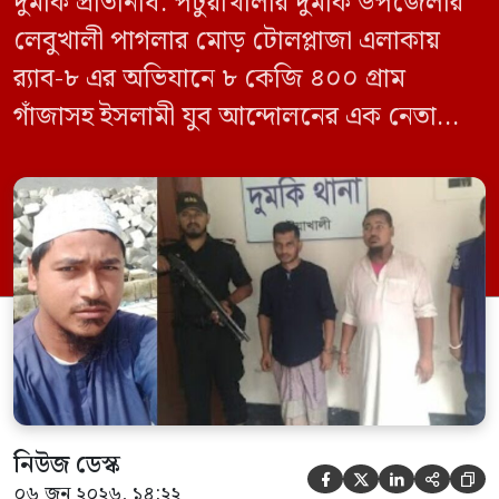
দুমকি প্রতিনিধি: পটুয়াখালীর দুমকি উপজেলার
লেবুখালী পাগলার মোড় টোলপ্লাজা এলাকায়
র‍্যাব-৮ এর অভিযানে ৮ কেজি ৪০০ গ্রাম
গাঁজাসহ ইসলামী যুব আন্দোলনের এক নেতাকে
গ্রেফতার করা হয়েছে। পরে তার দেওয়া তথ্যের
ভিত্তিতে অভিযান চালিয়ে মাদক চক্রের আরও
এক সদস্যকে আটক করা হয়। র‍্যাব ও পুলিশ
সূত্রে জানা গেছে, শুক্রবার গোপন সংবাদের
ভিত্তিতে র‍্যাব-৮, সিপিসি-১ পটুয়াখালী ক্যাম্পের
[…]
নিউজ ডেস্ক





০৬ জুন ২০২৬, ১৪:২২