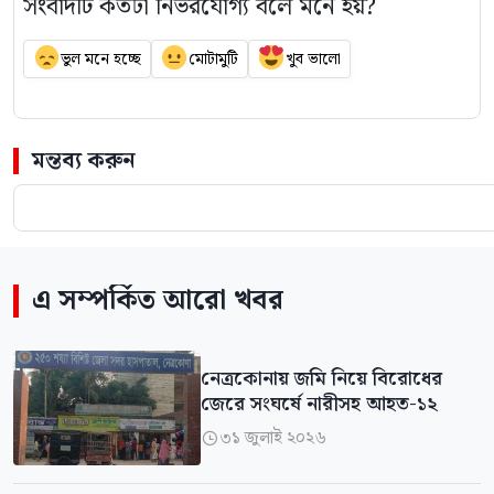
সংবাদটি কতটা নির্ভরযোগ্য বলে মনে হয়?
ভুল মনে হচ্ছে
মোটামুটি
খুব ভালো
মন্তব্য করুন
এ সম্পর্কিত আরো খবর
নেত্রকোনায় জমি নিয়ে বিরোধের
জেরে সংঘর্ষে নারীসহ আহত-১২
৩১ জুলাই ২০২৬
