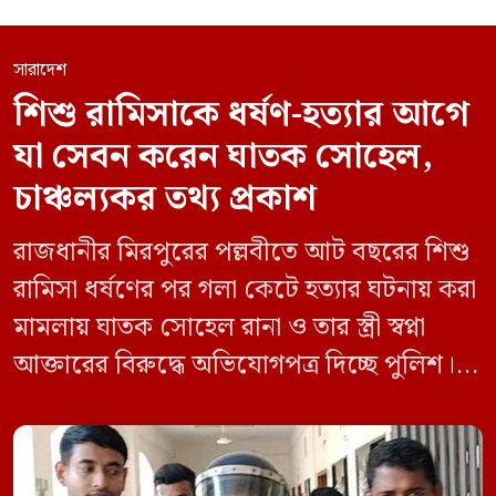
সারাদেশ
শিশু রামিসাকে ধর্ষণ-হত্যার আগে
যা সেবন করেন ঘাতক সোহেল,
চাঞ্চল্যকর তথ্য প্রকাশ
রাজধানীর মিরপুরের পল্লবীতে আট বছরের শিশু
রামিসা ধর্ষণের পর গলা কেটে হত্যার ঘটনায় করা
মামলায় ঘাতক সোহেল রানা ও তার স্ত্রী স্বপ্না
আক্তারের বিরুদ্ধে অভিযোগপত্র দিচ্ছে পুলিশ।
একইসঙ্গে রামিসাকে ধর্ষণ-হত্যার আগে ইয়াবা
সেবন করেছিলেন বলে জবানবন্দিতে
জানিয়েছেন আসামি। রোববার (২৪ মে) সকালে