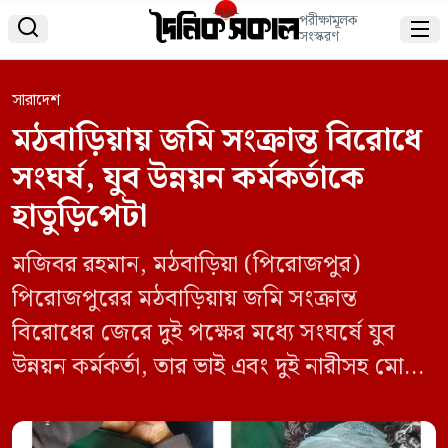
পরীক্ষামূলক


সংস্করণ
সারাদেশ
মঠবাড়িয়ায় জমি সংক্রান্ত বিরোধে
সংঘর্ষ, যুব উন্নয়ন কর্মকর্তাকে
হাতুড়িপেটা
মজিবর রহমান, মঠবাড়িয়া (পিরোজপুর)
পিরোজপুরের মঠবাড়িয়ায় জমি সংক্রান্ত
বিরোধের জেরে দুই পক্ষের মধ্যে সংঘর্ষে যুব
উন্নয়ন কর্মকর্তা, তার ভাই এবং দুই নারীসহ মোট
আটজন আহত হয়েছেন। আজ শনিবার সকালে
ধানীসাফা এলাকায় হাতুড়ি ও ধারালো অস্ত্র দিয়ে