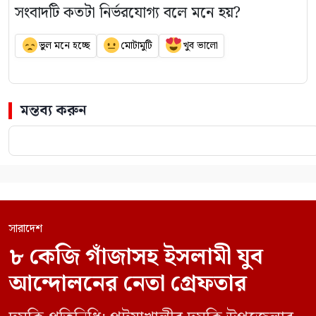
সংবাদটি কতটা নির্ভরযোগ্য বলে মনে হয়?
ভুল মনে হচ্ছে
মোটামুটি
খুব ভালো
মন্তব্য করুন
সারাদেশ
৮ কেজি গাঁজাসহ ইসলামী যুব
আন্দোলনের নেতা গ্রেফতার