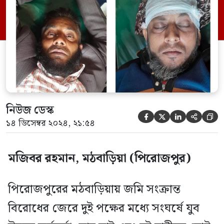
এ সংঘর্ষের ঘটনা ঘটে। আহতদের মধ্যে
চারজনের অবস্থা গুরুতর হওয়ায় উপজেলা স্বাস্থ্য
কমপ্লেক্স থেকে বরিশাল শের-ই-বাংলা মেডিকেল
কলেজ হাসপাতালে […]
নিউজ ডেস্ক





১৪ ডিসেম্বর ২০২৪, ২১:৫৪
মজিবর রহমান, মঠবাড়িয়া (পিরোজপুর)
পিরোজপুরের মঠবাড়িয়ায় জমি সংক্রান্ত
বিরোধের জেরে দুই পক্ষের মধ্যে সংঘর্ষে যুব