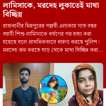
লামিসাকে, মরদেহ লুকাতেই মাথা
বিচ্ছিন্ন
রাজধানীর মিরপুরের পল্লবী এলাকায় সাত বছর
বয়সী শিশু লামিসাকে ধর্ষণের পর হত্যা করা
হয়েছে বলে প্রাথমিকভাবে ধারণা করছে পুলিশ।
মরদেহ গুম করতে ঘাড় থেকে মাথা বিচ্ছিন্ন করা
হয় এবং শরীরের অন্য অংশও টুকরো করার চেষ্টা
চালানো হয় এই নৃশংস হত্যাকাণ্ডে পাশের ফ্ল্যাটের
ভাড়াটিয়া সোহেল রানা (৩০) ও তার স্ত্রী স্বপ্না
আক্তারকে (২৬) মাত্র ৭ ঘণ্টার […]