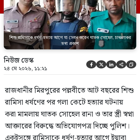
মামলার তদন্ত কর্মকর্তা পল্লবী থানার উপ-
পরিদর্শক অহিদুজ্জামান এ তথ্য নিছিত করেন।
তিনি বলেন, […]
শিশু রামিসাকে ধর্ষণ-হত্যার আগে যা সেবন করেন ঘাতক সোহেল, চাঞ্চল্যকর
তথ্য প্রকাশ
নিউজ ডেস্ক





২৪ মে ২০২৬, ১১:২১
রাজধানীর মিরপুরের পল্লবীতে আট বছরের শিশু
রামিসা ধর্ষণের পর গলা কেটে হত্যার ঘটনায়
করা মামলায় ঘাতক সোহেল রানা ও তার স্ত্রী স্বপ্না
আক্তারের বিরুদ্ধে অভিযোগপত্র দিচ্ছে পুলিশ।
একইসঙ্গে রামিসাকে ধর্ষণ-হত্যার আগে ইয়াবা