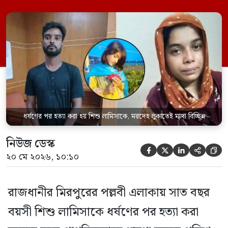
হয় এবং শরীরের অন্য অংশও টুকরো করার চেষ্টা
চালানো হয় এই নৃশংস হত্যাকাণ্ডে পাশের ফ্ল্যাটের
ভাড়াটিয়া সোহেল রানা (৩০) ও তার স্ত্রী স্বপ্না
আক্তারকে (২৬) মাত্র ৭ ঘণ্টার […]
ধর্ষণের পর হত্যা করা হয় শিশু লামিসাকে, মরদেহ লুকাতেই মাথা বিচ্ছিন্ন
নিউজ ডেস্ক





২০ মে ২০২৬, ১০:১০
রাজধানীর মিরপুরের পল্লবী এলাকায় সাত বছর
বয়সী শিশু লামিসাকে ধর্ষণের পর হত্যা করা