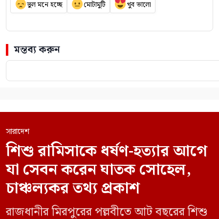
ভুল মনে হচ্ছে
মোটামুটি
খুব ভালো
মন্তব্য করুন
সারাদেশ
শিশু রামিসাকে ধর্ষণ-হত্যার আগে
যা সেবন করেন ঘাতক সোহেল,
চাঞ্চল্যকর তথ্য প্রকাশ
রাজধানীর মিরপুরের পল্লবীতে আট বছরের শিশু