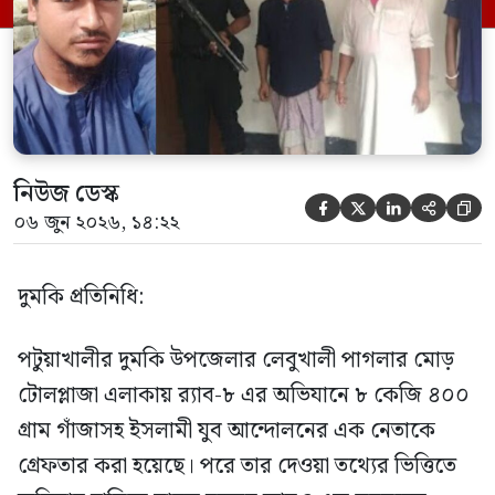
ভিত্তিতে র‍্যাব-৮, সিপিসি-১ পটুয়াখালী ক্যাম্পের
[…]
নিউজ ডেস্ক





০৬ জুন ২০২৬, ১৪:২২
দুমকি প্রতিনিধি:
পটুয়াখালীর দুমকি উপজেলার লেবুখালী পাগলার মোড়
টোলপ্লাজা এলাকায় র‍্যাব-৮ এর অভিযানে ৮ কেজি ৪০০
গ্রাম গাঁজাসহ ইসলামী যুব আন্দোলনের এক নেতাকে
গ্রেফতার করা হয়েছে। পরে তার দেওয়া তথ্যের ভিত্তিতে