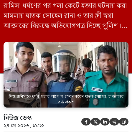
রামিসা ধর্ষণের পর গলা কেটে হত্যার ঘটনায় করা
মামলায় ঘাতক সোহেল রানা ও তার স্ত্রী স্বপ্না
আক্তারের বিরুদ্ধে অভিযোগপত্র দিচ্ছে পুলিশ।
একইসঙ্গে রামিসাকে ধর্ষণ-হত্যার আগে ইয়াবা
সেবন করেছিলেন বলে জবানবন্দিতে
জানিয়েছেন আসামি। রোববার (২৪ মে) সকালে
মামলার তদন্ত কর্মকর্তা পল্লবী থানার উপ-
পরিদর্শক অহিদুজ্জামান এ তথ্য নিছিত করেন।
তিনি বলেন, […]
শিশু রামিসাকে ধর্ষণ-হত্যার আগে যা সেবন করেন ঘাতক সোহেল, চাঞ্চল্যকর
তথ্য প্রকাশ
নিউজ ডেস্ক





২৪ মে ২০২৬, ১১:২১