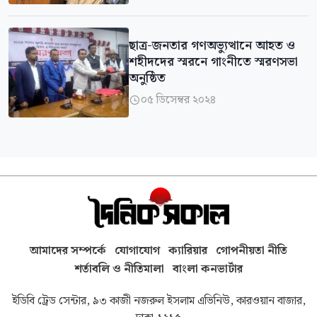
ছাত্র-জনতার গণঅভ্যুত্থানে আহত ও
শহীদদের স্মরনে গাংনীতে স্মরণসভা
অনুষ্ঠিত
০৫ ডিসেম্বর ২০২৪

আমাদের সম্পর্কে
যোগাযোগ
ক্যারিয়ার
গোপনীয়তা নীতি
শর্তাবলি ও নীতিমালা
বাংলা কনভার্টার
ইডিবি ট্রেড সেন্টার, ৯৩ কাজী নজরুল ইসলাম এভিনিউ, কারওয়ান বাজার,