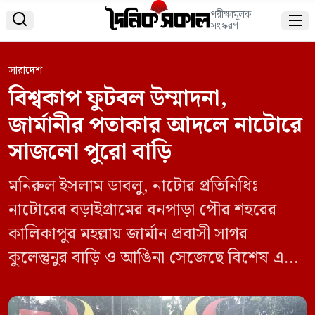
পরীক্ষামূলক


সংস্করণ
সারাদেশ
বিশ্বকাপ ফুটবল উম্মাদনা,
জার্মানীর পতাকার আদলে নাটোরে
সাজলো পুরো বাড়ি
মনিরুল ইসলাম ডাবলু, নাটোর প্রতিনিধিঃ
নাটোরের বড়াইগ্রামের বনপাড়া পৌর শহরের
কালিকাপুর মহল্লায় জার্মান প্রবাসী সাগর
কুলেন্তুনুর বাড়ি ও আঙিনা সেজেছে বিশেষ এক
ভিন্নতা নিয়ে| নিজ বাড়ির এক একর আয়তনের
আঙিনায় বিশ্বকাপ ফুটবল খেলায় জার্মানির পক্ষে