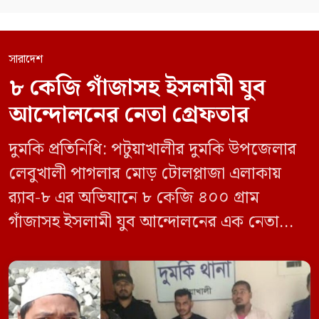
সারাদেশ
৮ কেজি গাঁজাসহ ইসলামী যুব
আন্দোলনের নেতা গ্রেফতার
দুমকি প্রতিনিধি: পটুয়াখালীর দুমকি উপজেলার
লেবুখালী পাগলার মোড় টোলপ্লাজা এলাকায়
র‍্যাব-৮ এর অভিযানে ৮ কেজি ৪০০ গ্রাম
গাঁজাসহ ইসলামী যুব আন্দোলনের এক নেতাকে
গ্রেফতার করা হয়েছে। পরে তার দেওয়া তথ্যের
ভিত্তিতে অভিযান চালিয়ে মাদক চক্রের আরও
এক সদস্যকে আটক করা হয়। র‍্যাব ও পুলিশ
সূত্রে জানা গেছে, শুক্রবার গোপন সংবাদের