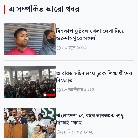
এ সম্পর্কিত আরো খবর
বিশ্বকাপ ফুটবল খেলা দেখা নিয়ে
গুরুদাসপুরে সংঘর্ষ
৩০ জুন ২০২৬

আবারও সচিবালয়ে ঢুকে শিক্ষার্থীদের
বিক্ষোভ
২৩ অক্টোবর ২০২৪

বাংলাদেশ ১৭ বছর ভারতকে শুধু
দিয়েই গেছে
১৮ ডিসেম্বর ২০২৪
