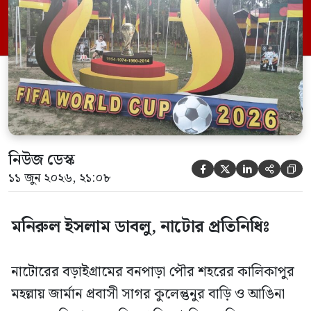
স্থানীয় ফুটবলপ্রেমীদের মধ্যে উম্মাদনা ছড়াতে
তার বাড়ি ও আঙিনাকে রীতিমতো জার্মান ল্যান্ড
তৈরি করেছে| তার প্রিয় দল জার্মানিকে
উপস্থাপন করেছে […]
নিউজ ডেস্ক





১১ জুন ২০২৬, ২১:০৮
মনিরুল ইসলাম ডাবলু, নাটোর প্রতিনিধিঃ
নাটোরের বড়াইগ্রামের বনপাড়া পৌর শহরের কালিকাপুর
মহল্লায় জার্মান প্রবাসী সাগর কুলেন্তুনুর বাড়ি ও আঙিনা