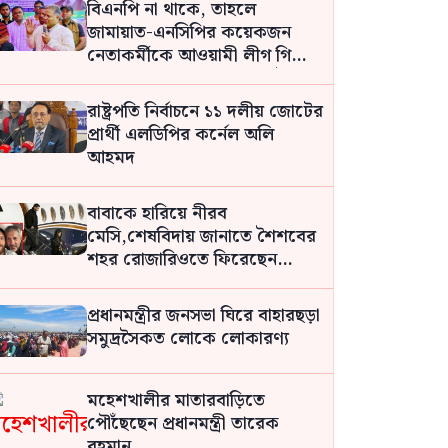
বিএনপি না থাকে, তাহলে
জামায়াত-এনসিপির কয়েকজন
নেতাকর্মীকে আওয়ামী লীগ গিলে
খেয়ে ফেলবে: মো. শহিদুল ইসলাম
রাষ্ট্রপতি নির্বাচনে ১১ দলীয় জোটের
প্রার্থী এলডিপির কর্নেল অলি
আহমদ
বাবাকে হারিয়ে নীরব
মেসি,শেষবিদায় জানাতে শৈশবের
শহর রোজারিওতে ফিরেছেন
লিওনেল মেসি
প্রধানমন্ত্রীর জনসভা ঘিরে বাহারছড়া
সমুদ্রসৈকত লোকে লোকারণ্য
মহেশখালীর মাতারবাড়িতে
পৌঁছেছেন প্রধানমন্ত্রী তারেক
রহমান