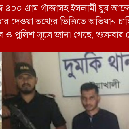
জি ৪০০ গ্রাম গাঁজাসহ ইসলামী যুব আ
তার দেওয়া তথ্যের ভিত্তিতে অভিযান 
ব ও পুলিশ সূত্রে জানা গেছে, শুক্রবার
ী ক্যাম্পের […]