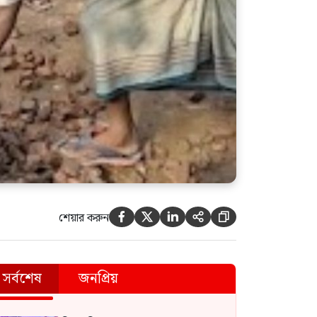
শেয়ার করুন





সর্বশেষ
জনপ্রিয়