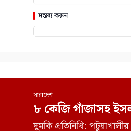
মন্তব্য করুন
সারাদেশ
৮ কেজি গাঁজাসহ ইসল
দুমকি প্রতিনিধি: পটুয়াখা