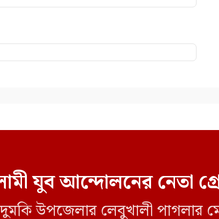
ামী যুব আন্দোলনের নেতা গ্
লীর দুমকি উপজেলার লেবুখালী পাগলার ম