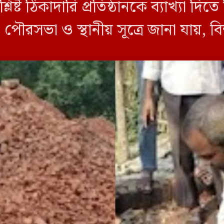
্লিষ্ট ঠিকাদারি প্রতিষ্ঠানকে ব্যাখ্যা দ
 পৌরসভা ও স্থানীয় সূত্রে জানা যায়, ব
় সরকার প্রকৌশল অধিদপ্তরের (এলজিইড