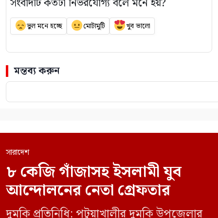
সংবাদটি কতটা নির্ভরযোগ্য বলে মনে হয়?
ভুল মনে হচ্ছে
মোটামুটি
খুব ভালো
মন্তব্য করুন
সারাদেশ
৮ কেজি গাঁজাসহ ইসলামী যুব
আন্দোলনের নেতা গ্রেফতার
দুমকি প্রতিনিধি: পটুয়াখালীর দুমকি উপজেলার