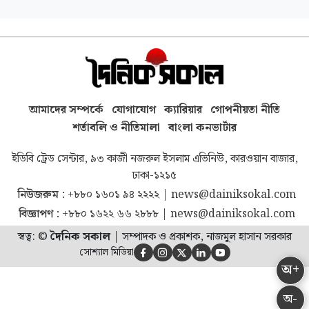
আমাদের সম্পর্কে
যোগাযোগ
ক্যারিয়ার
গোপনীয়তা নীতি
শর্তাবলি ও নীতিমালা
বাংলা কনভার্টার
ইডিবি ট্রেড সেন্টার, ৯৩ কাজী নজরুল ইসলাম এভিনিউ, কারওয়ান বাজার,
ঢাকা-১২১৫
নিউজরুম :
+৮৮০ ১৬০১ ৯৪ ২২২২
|
news@dainiksokal.com
বিজ্ঞাপণ :
+৮৮০ ১৬২২ ৬৬ ২৮৮৮
|
news@dainiksokal.com
স্বত্ব: ©
দৈনিক সকাল
|
সম্পাদক ও প্রকাশক, নাজমুল হাসান সরকার
সোশ্যাল মিডিয়া





অ+
অ-