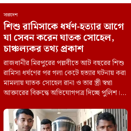
সারাদেশ
শিশু রামিসাকে ধর্ষণ-হত্যার আগে
যা সেবন করেন ঘাতক সোহেল,
চাঞ্চল্যকর তথ্য প্রকাশ
রাজধানীর মিরপুরের পল্লবীতে আট বছরের শিশু
রামিসা ধর্ষণের পর গলা কেটে হত্যার ঘটনায় করা
মামলায় ঘাতক সোহেল রানা ও তার স্ত্রী স্বপ্না
আক্তারের বিরুদ্ধে অভিযোগপত্র দিচ্ছে পুলিশ।
একইসঙ্গে রামিসাকে ধর্ষণ-হত্যার আগে ইয়াবা
সেবন করেছিলেন বলে জবানবন্দিতে
জানিয়েছেন আসামি। রোববার (২৪ মে) সকালে