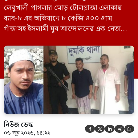
লেবুখালী পাগলার মোড় টোলপ্লাজা এলাকায়
র‍্যাব-৮ এর অভিযানে ৮ কেজি ৪০০ গ্রাম
গাঁজাসহ ইসলামী যুব আন্দোলনের এক নেতাকে
গ্রেফতার করা হয়েছে। পরে তার দেওয়া তথ্যের
ভিত্তিতে অভিযান চালিয়ে মাদক চক্রের আরও
এক সদস্যকে আটক করা হয়। র‍্যাব ও পুলিশ
সূত্রে জানা গেছে, শুক্রবার গোপন সংবাদের
ভিত্তিতে র‍্যাব-৮, সিপিসি-১ পটুয়াখালী ক্যাম্পের
[…]
নিউজ ডেস্ক





০৬ জুন ২০২৬, ১৪:২২