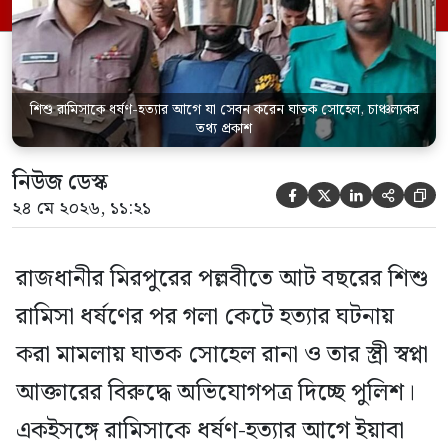
মামলার তদন্ত কর্মকর্তা পল্লবী থানার উপ-
পরিদর্শক অহিদুজ্জামান এ তথ্য নিছিত করেন।
তিনি বলেন, […]
শিশু রামিসাকে ধর্ষণ-হত্যার আগে যা সেবন করেন ঘাতক সোহেল, চাঞ্চল্যকর
তথ্য প্রকাশ
নিউজ ডেস্ক





২৪ মে ২০২৬, ১১:২১
রাজধানীর মিরপুরের পল্লবীতে আট বছরের শিশু
রামিসা ধর্ষণের পর গলা কেটে হত্যার ঘটনায়
করা মামলায় ঘাতক সোহেল রানা ও তার স্ত্রী স্বপ্না
আক্তারের বিরুদ্ধে অভিযোগপত্র দিচ্ছে পুলিশ।
একইসঙ্গে রামিসাকে ধর্ষণ-হত্যার আগে ইয়াবা