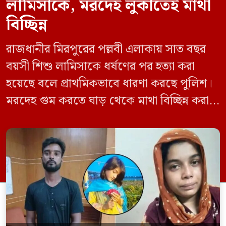
লামিসাকে, মরদেহ লুকাতেই মাথা
বিচ্ছিন্ন
রাজধানীর মিরপুরের পল্লবী এলাকায় সাত বছর
বয়সী শিশু লামিসাকে ধর্ষণের পর হত্যা করা
হয়েছে বলে প্রাথমিকভাবে ধারণা করছে পুলিশ।
মরদেহ গুম করতে ঘাড় থেকে মাথা বিচ্ছিন্ন করা
হয় এবং শরীরের অন্য অংশও টুকরো করার চেষ্টা
চালানো হয় এই নৃশংস হত্যাকাণ্ডে পাশের ফ্ল্যাটের
ভাড়াটিয়া সোহেল রানা (৩০) ও তার স্ত্রী স্বপ্না
আক্তারকে (২৬) মাত্র ৭ ঘণ্টার […]