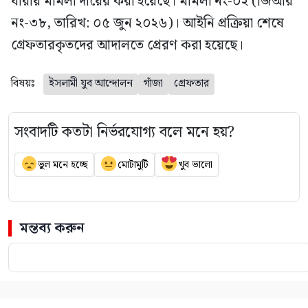
ধারায় মামলা দায়ের করা হয়েছে। মামলা নং-০২ (জিআর
নং-৩৮, তারিখ: ০৫ জুন ২০২৬)। আইনি প্রক্রিয়া শেষে
গ্রেফতারকৃতদের আদালতে প্রেরণ করা হয়েছে।
বিষয়ঃ
ইসলামী যুব আন্দোলন
গাঁজা
গ্রেফতার
সংবাদটি কতটা নির্ভরযোগ্য বলে মনে হয়?
ভুল মনে হচ্ছে
মোটামুটি
খুব ভালো
মন্তব্য করুন