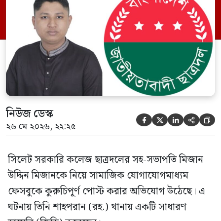
গত ২১ মে বৃহস্পতিবার সকাল আনুমানিক ১১টার
দিকে ‘ফাহিম তালুকদার’ নামের একটি ফেসবুক
আইডি থেকে মিজান উদ্দিন মিজানের ছবি
ব্যবহার করে আপত্তিকর ও […]
নিউজ ডেস্ক





২৬ মে ২০২৬, ২২:২৫
সিলেট সরকারি কলেজ ছাত্রদলের সহ-সভাপতি মিজান
উদ্দিন মিজানকে নিয়ে সামাজিক যোগাযোগমাধ্যম
ফেসবুকে কুরুচিপূর্ণ পোস্ট করার অভিযোগ উঠেছে। এ
ঘটনায় তিনি শাহপরান (রহ.) থানায় একটি সাধারণ