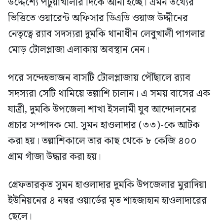
উদ্দেশ্যে পটুয়াখালীর দিকে আনা হচ্ছে। এমন তথ্যের
ভিত্তিতে ওয়ারেন্ট অফিসার ডিএডি ওয়াজ উদ্দীনের
নেতৃত্বে র‍্যাব সদস্যরা দুমকি থানাধীন লেবুখালী পাগলার
মোড় টোলপ্লাজা এলাকায় অবস্থান নেন।
পরে সন্দেহভাজন বাসটি টোলপ্লাজায় পৌঁছালে র‍্যাব
সদস্যরা সেটি থামিয়ে তল্লাশি চালান। এ সময় বাসের এক
যাত্রী, দুমকি উপজেলা শাখা ইসলামী যুব আন্দোলনের
প্রচার সম্পাদক মো. সুমন হাওলাদার (৩৩)-কে আটক
করা হয়। তল্লাশিকালে তার কাছ থেকে ৮ কেজি ৪০০
গ্রাম গাঁজা উদ্ধার করা হয়।
গ্রেফতারকৃত সুমন হাওলাদার দুমকি উপজেলার মুরাদিয়া
ইউনিয়নের ৪ নম্বর ওয়ার্ডের মৃত শাহজাহান হাওলাদারের
ছেলে।