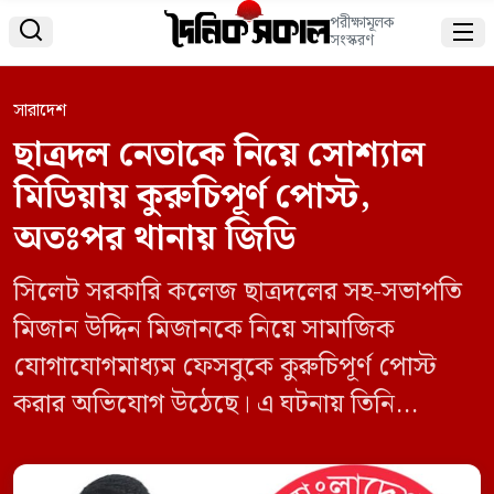
পরীক্ষামূলক


সংস্করণ
সারাদেশ
ছাত্রদল নেতাকে নিয়ে সোশ্যাল
মিডিয়ায় কুরুচিপূর্ণ পোস্ট,
অতঃপর থানায় জিডি
সিলেট সরকারি কলেজ ছাত্রদলের সহ-সভাপতি
মিজান উদ্দিন মিজানকে নিয়ে সামাজিক
যোগাযোগমাধ্যম ফেসবুকে কুরুচিপূর্ণ পোস্ট
করার অভিযোগ উঠেছে। এ ঘটনায় তিনি
শাহপরান (রহ.) থানায় একটি সাধারণ ডায়েরি
(জিডি) করেছেন। অভিযোগ সূত্রে জানা যায়,