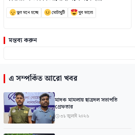
ভুল মনে হচ্ছে
মোটামুটি
খুব ভালো
মন্তব্য করুন
এ সম্পর্কিত আরো খবর
মাদক মামলায় ছাত্রদল সভাপতি
গ্রেফতার
৩১ জুলাই ২০২৬
