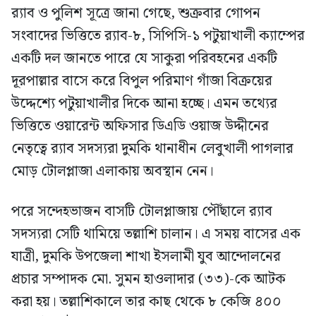
র‍্যাব ও পুলিশ সূত্রে জানা গেছে, শুক্রবার গোপন
সংবাদের ভিত্তিতে র‍্যাব-৮, সিপিসি-১ পটুয়াখালী ক্যাম্পের
একটি দল জানতে পারে যে সাকুরা পরিবহনের একটি
দূরপাল্লার বাসে করে বিপুল পরিমাণ গাঁজা বিক্রয়ের
উদ্দেশ্যে পটুয়াখালীর দিকে আনা হচ্ছে। এমন তথ্যের
ভিত্তিতে ওয়ারেন্ট অফিসার ডিএডি ওয়াজ উদ্দীনের
নেতৃত্বে র‍্যাব সদস্যরা দুমকি থানাধীন লেবুখালী পাগলার
মোড় টোলপ্লাজা এলাকায় অবস্থান নেন।
পরে সন্দেহভাজন বাসটি টোলপ্লাজায় পৌঁছালে র‍্যাব
সদস্যরা সেটি থামিয়ে তল্লাশি চালান। এ সময় বাসের এক
যাত্রী, দুমকি উপজেলা শাখা ইসলামী যুব আন্দোলনের
প্রচার সম্পাদক মো. সুমন হাওলাদার (৩৩)-কে আটক
করা হয়। তল্লাশিকালে তার কাছ থেকে ৮ কেজি ৪০০