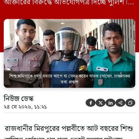
আক্তারের বিরুদ্ধে অভিযোগপত্র দিচ্ছে পুলিশ।
একইসঙ্গে রামিসাকে ধর্ষণ-হত্যার আগে ইয়াবা
সেবন করেছিলেন বলে জবানবন্দিতে
জানিয়েছেন আসামি। রোববার (২৪ মে) সকালে
মামলার তদন্ত কর্মকর্তা পল্লবী থানার উপ-
পরিদর্শক অহিদুজ্জামান এ তথ্য নিছিত করেন।
তিনি বলেন, […]
শিশু রামিসাকে ধর্ষণ-হত্যার আগে যা সেবন করেন ঘাতক সোহেল, চাঞ্চল্যকর
তথ্য প্রকাশ
নিউজ ডেস্ক





২৪ মে ২০২৬, ১১:২১
রাজধানীর মিরপুরের পল্লবীতে আট বছরের শিশু