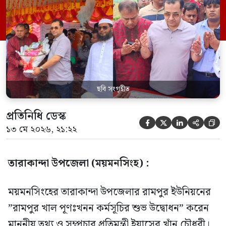
তথ্য ও সম্প্রচার প্রতিমন্ত্রী ইয়াসের খাঁন চৌধুরী।
তিনি জানান সরকারি অর্থের অপচয় করার সুযোগ
নেই। ‎মঙ্গলবার তারাকান্দায় খাল খনন কার্যক্রমের
শুভ উদ্বোধনের সময় প্রতিমন্ত্রী মহোদয়কে […]
ছবি সংগৃহীত
প্রতিনিধি ডেস্ক





১৩ মে ২০২৬, ২১:২২
তারাকান্দা উপজেলা (ময়মনসিংহ) :
‎ময়মনসিংহের তারাকান্দা উপজেলার রামপুর ইউনিয়নের
”রামপুর খাল পূণঃখনন কর্মসূচির শুভ উদ্বোধন” করেন
মাননীয় তথ্য ও সম্প্রচার প্রতিমন্ত্রী ইয়াসের খাঁন চৌধুরী।