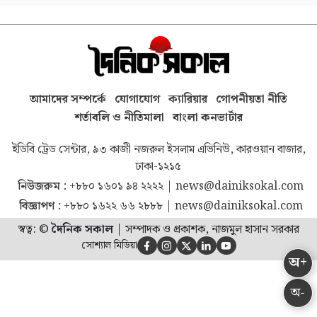
আমাদের সম্পর্কে
যোগাযোগ
ক্যারিয়ার
গোপনীয়তা নীতি
শর্তাবলি ও নীতিমালা
বাংলা কনভার্টার
ইডিবি ট্রেড সেন্টার, ৯৩ কাজী নজরুল ইসলাম এভিনিউ, কারওয়ান বাজার,
ঢাকা-১২১৫
নিউজরুম :
+৮৮০ ১৬০১ ৯৪ ২২২২
|
news@dainiksokal.com
বিজ্ঞাপণ :
+৮৮০ ১৬২২ ৬৬ ২৮৮৮
|
news@dainiksokal.com
স্বত্ব: ©
দৈনিক সকাল
|
সম্পাদক ও প্রকাশক, নাজমুল হাসান সরকার
সোশ্যাল মিডিয়া





অ+
অ-