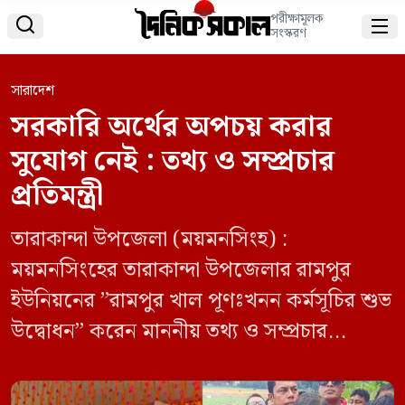
পরীক্ষামূলক


সংস্করণ
সারাদেশ
সরকারি অর্থের অপচয় করার
সুযোগ নেই : তথ্য ও সম্প্রচার
প্রতিমন্ত্রী
তারাকান্দা উপজেলা (ময়মনসিংহ) :
‎ময়মনসিংহের তারাকান্দা উপজেলার রামপুর
ইউনিয়নের ”রামপুর খাল পূণঃখনন কর্মসূচির শুভ
উদ্বোধন” করেন মাননীয় তথ্য ও সম্প্রচার
প্রতিমন্ত্রী ইয়াসের খাঁন চৌধুরী। তারাকান্দায়
ফুলেল শুভেচ্ছায় আর ভালোবাসা সিক্ত মাননীয়