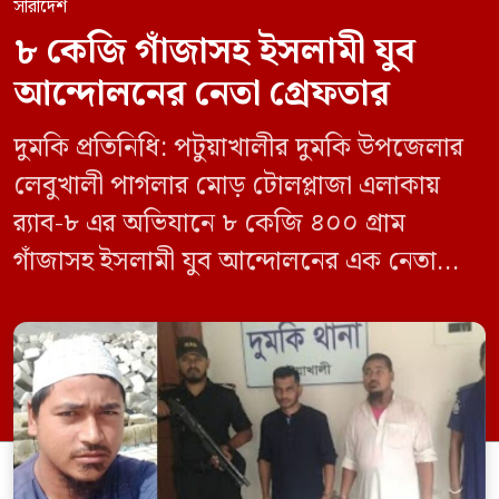
সারাদেশ
৮ কেজি গাঁজাসহ ইসলামী যুব
আন্দোলনের নেতা গ্রেফতার
দুমকি প্রতিনিধি: পটুয়াখালীর দুমকি উপজেলার
লেবুখালী পাগলার মোড় টোলপ্লাজা এলাকায়
র‍্যাব-৮ এর অভিযানে ৮ কেজি ৪০০ গ্রাম
গাঁজাসহ ইসলামী যুব আন্দোলনের এক নেতাকে
গ্রেফতার করা হয়েছে। পরে তার দেওয়া তথ্যের
ভিত্তিতে অভিযান চালিয়ে মাদক চক্রের আরও
এক সদস্যকে আটক করা হয়। র‍্যাব ও পুলিশ
সূত্রে জানা গেছে, শুক্রবার গোপন সংবাদের
ভিত্তিতে র‍্যাব-৮, সিপিসি-১ পটুয়াখালী ক্যাম্পের
[…]