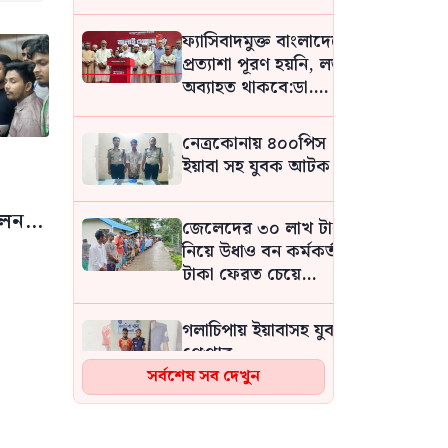
ফারুকী
ফ্যাসিবাদমুক্ত বাংলাদেশের
প্রত্যাশা পূরণ হয়নি, লড়াই
অব্যাহত থাকবে:ডা.
শফিকুর রহমান
নেত্রকোনায় ৪০০পিস
ইয়াবা সহ যুবক আটক
োলন
জেলেদের ৩০ লাখ টাকা
নিয়ে উধাও বন কর্মকর্তা,
টাকা ফেরত চেয়ে
ভুক্তভোগীদের মানববন্ধন
গলাচিপায় ইয়াবাসহ যুবক
গ্রেপ্তার
সর্বশেষ সব দেখুন
ফ্যাসিবাদবিরোধী
আন্দোলনে হত্যাকাণ্ডের