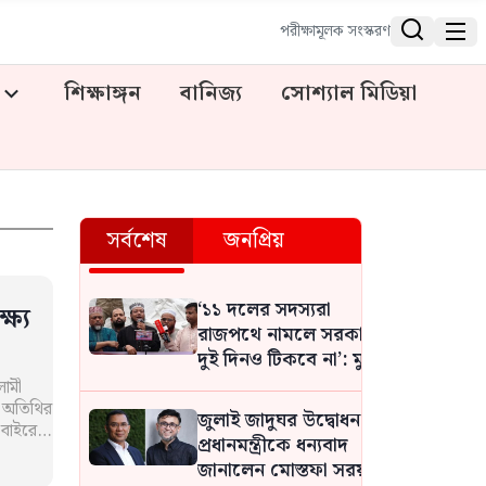


পরীক্ষামূলক সংস্করণ
শিক্ষাঙ্গন
বানিজ্য
সোশ্যাল মিডিয়া
সর্বশেষ
জনপ্রিয়
‘১১ দলের সদস্যরা
ষ্য
রাজপথে নামলে সরকার
দুই দিনও টিকবে না’: মুফতি
আমির হামজা
লামী
ন অতিথির
জুলাই জাদুঘর উদ্বোধন,
 বাইরে…
প্রধানমন্ত্রীকে ধন্যবাদ
জানালেন মোস্তফা সরয়ার