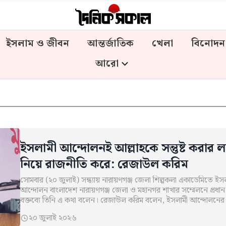
ইসলাম ও জীবন
আন্তর্জাতিক
খেলা
বিনোদন
আরো
ইসলামী আন্দোলনই আল্লাহকে সন্তুষ্ট করার লক্
নিয়ে রাজনীতি করে: রেজাউল করিম
সোমবার (২০ জুলাই) সন্ধ্যায় নারায়ণগঞ্জ জেলা শিল্পকলা একাডেমিতে ইস
আন্দোলন বাংলাদেশ নারায়ণগঞ্জ জেলা ও মহানগর শাখার সম্মেলনে প্রধা
বক্তব্যে তিনি এ কথা বলেন। রেজাউল করিম বলেন, ইসলামী আন্দোলনের
২০ জুলাই ২০২৬
