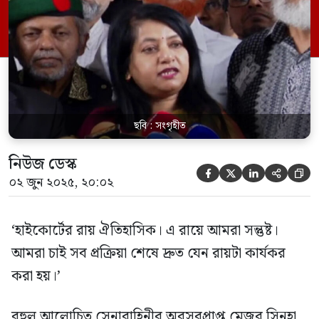
বহাল রাখা হয়েছে রায়ে।
ছবি : সংগৃহীত
নিউজ ডেস্ক





০২ জুন ২০২৫, ২০:০২
‘হাইকোর্টের রায় ঐতিহাসিক। এ রায়ে আমরা সন্তুষ্ট।
আমরা চাই সব প্রক্রিয়া শেষে দ্রুত যেন রায়টা কার্যকর
করা হয়।’
বহুল আলোচিত সেনাবাহিনীর অবসরপ্রাপ্ত মেজর সিনহা