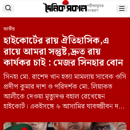
পরীক্ষামূলক


সংস্করণ
জাতীয়
হাইকোর্টের রায় ঐতিহাসিক,এ
রায়ে আমরা সন্তুষ্ট,দ্রুত রায়
কার্যকর চাই : মেজর সিনহার বোন
সিনহা মো. রাশেদ খান হত্যা মামলায় সাবেক ওসি
প্রদীপ কুমার দাশ ও পরিদর্শক মো. লিয়াকত
আলীকে দেওয়া মৃত্যুদণ্ড বহাল রেখেছেন
হাইকোর্ট। একইসঙ্গে ৬ আসামির যাবজ্জীবন দণ্ড
বহাল রেখেছেন আদালত। পাশাপাশি প্রত্যেক
আসামির ৫০ হাজার টাকার জরিমানার আদেশ