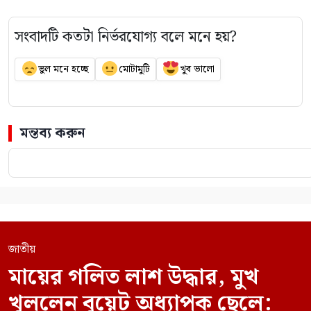
সংবাদটি কতটা নির্ভরযোগ্য বলে মনে হয়?
ভুল মনে হচ্ছে
মোটামুটি
খুব ভালো
মন্তব্য করুন
জাতীয়
মায়ের গলিত লাশ উদ্ধার, মুখ
খুললেন বুয়েট অধ্যাপক ছেলে: