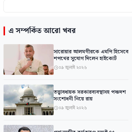
এ সম্পর্কিত আরো খবর
সারোয়ার আলমগীরকে এমপি হিসেবে
শপথের সুযোগ দিলেন হাইকোর্ট
০৯ জুলাই ২০২৬

তত্ত্বাবধায়ক সরকারব্যবস্থাসহ পঞ্চদশ
সংশোধনী নিয়ে রায়
০৯ জুলাই ২০২৬
