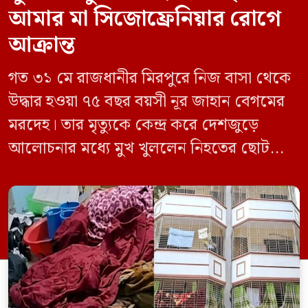
আমার মা সিজোফ্রেনিয়ার রোগে
আক্রান্ত
গত ৩১ মে রাজধানীর মিরপুরে নিজ বাসা থেকে
উদ্ধার হওয়া ৭৫ বছর বয়সী নূর জাহান বেগমের
মরদেহ। তার মৃত্যুকে কেন্দ্র করে দেশজুড়ে
আলোচনার মধ্যে মুখ খুললেন নিহতের ছোট
ছেলে বাংলাদেশ প্রকৌশল বিশ্ববিদ্যালয়ের
(বুয়েট) অধ্যাপক একেএম আশিকুর রহমান।
তিনি পরিবারের বিরুদ্ধে ছড়ানো বিভিন্ন তথ্যকে
মিথ্যা বলে দাবি করেছেন। বুধবার (৩ জুন)
গণমাধ্যমে দেওয়া বক্তব্যে তিনি এই […]