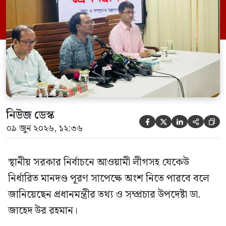
এক প্রশ্নের জবাবে তিনি এ কথা বলেন।
নিউজ ডেস্ক





০৯ জুন ২০২৬, ১২:৩৬
স্থানীয় সরকার নির্বাচনে আওয়ামী লীগসহ যেকেউ
নির্ধারিত মানদণ্ড পূরণ সাপেক্ষে অংশ নিতে পারবে বলে
জানিয়েছেন প্রধানমন্ত্রীর তথ্য ও সম্প্রচার উপদেষ্টা ডা.
জাহেদ উর রহমান।