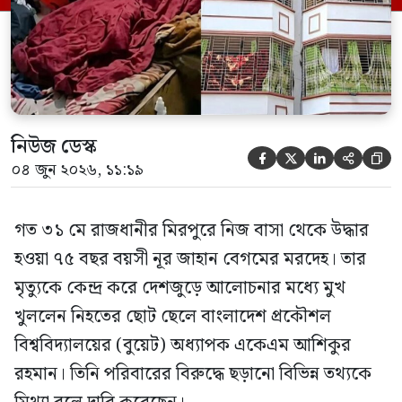
গণমাধ্যমে দেওয়া বক্তব্যে তিনি এই […]
নিউজ ডেস্ক





০৪ জুন ২০২৬, ১১:১৯
গত ৩১ মে রাজধানীর মিরপুরে নিজ বাসা থেকে উদ্ধার
হওয়া ৭৫ বছর বয়সী নূর জাহান বেগমের মরদেহ। তার
মৃত্যুকে কেন্দ্র করে দেশজুড়ে আলোচনার মধ্যে মুখ
খুললেন নিহতের ছোট ছেলে বাংলাদেশ প্রকৌশল
বিশ্ববিদ্যালয়ের (বুয়েট) অধ্যাপক একেএম আশিকুর
রহমান। তিনি পরিবারের বিরুদ্ধে ছড়ানো বিভিন্ন তথ্যকে