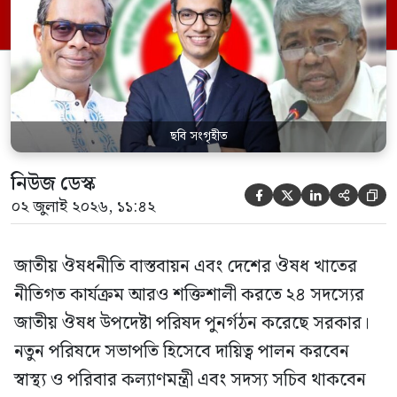
স্বাস্থ্য প্রতিমন্ত্রী, বাংলাদেশ বিনিয়োগ উন্নয়ন
কর্তৃপক্ষ (বিডা)-এর নির্বাহী চেয়ারম্যান এবং
জাতীয় […]
ছবি সংগৃহীত
নিউজ ডেস্ক





০২ জুলাই ২০২৬, ১১:৪২
জাতীয় ঔষধনীতি বাস্তবায়ন এবং দেশের ঔষধ খাতের
নীতিগত কার্যক্রম আরও শক্তিশালী করতে ২৪ সদস্যের
জাতীয় ঔষধ উপদেষ্টা পরিষদ পুনর্গঠন করেছে সরকার।
নতুন পরিষদে সভাপতি হিসেবে দায়িত্ব পালন করবেন
স্বাস্থ্য ও পরিবার কল্যাণমন্ত্রী এবং সদস্য সচিব থাকবেন