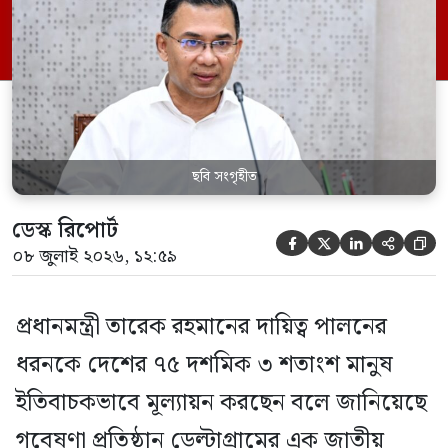
শতাংশ জানিয়েছেন, প্রধানমন্ত্রী হিসেবে তারেক
রহমানের কাজের ধরন তারা সমর্থন করেন।
বিপরীতে ১৭ দশমিক ৫ শতাংশ উত্তরদাতা
অসন্তোষ প্রকাশ করেছেন। […]
ছবি সংগৃহীত
ডেস্ক রিপোর্ট





০৮ জুলাই ২০২৬, ১২:৫৯
প্রধানমন্ত্রী তারেক রহমানের দায়িত্ব পালনের
ধরনকে দেশের ৭৫ দশমিক ৩ শতাংশ মানুষ
ইতিবাচকভাবে মূল্যায়ন করছেন বলে জানিয়েছে
গবেষণা প্রতিষ্ঠান ডেল্টাগ্রামের এক জাতীয়