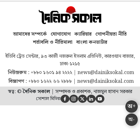
আমাদের সম্পর্কে
যোগাযোগ
ক্যারিয়ার
গোপনীয়তা নীতি
শর্তাবলি ও নীতিমালা
বাংলা কনভার্টার
ইডিবি ট্রেড সেন্টার, ৯৩ কাজী নজরুল ইসলাম এভিনিউ, কারওয়ান বাজার,
ঢাকা-১২১৫
নিউজরুম :
+৮৮০ ১৬০১ ৯৪ ২২২২
|
news@dainiksokal.com
বিজ্ঞাপণ :
+৮৮০ ১৬২২ ৬৬ ২৮৮৮
|
news@dainiksokal.com
স্বত্ব: ©
দৈনিক সকাল
|
সম্পাদক ও প্রকাশক, নাজমুল হাসান সরকার
সোশ্যাল মিডিয়া





অ+
অ-