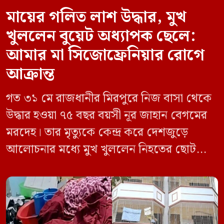
মায়ের গলিত লাশ উদ্ধার, মুখ
খুললেন বুয়েট অধ্যাপক ছেলে:
আমার মা সিজোফ্রেনিয়ার রোগে
আক্রান্ত
গত ৩১ মে রাজধানীর মিরপুরে নিজ বাসা থেকে
উদ্ধার হওয়া ৭৫ বছর বয়সী নূর জাহান বেগমের
মরদেহ। তার মৃত্যুকে কেন্দ্র করে দেশজুড়ে
আলোচনার মধ্যে মুখ খুললেন নিহতের ছোট
ছেলে বাংলাদেশ প্রকৌশল বিশ্ববিদ্যালয়ের
(বুয়েট) অধ্যাপক একেএম আশিকুর রহমান।
তিনি পরিবারের বিরুদ্ধে ছড়ানো বিভিন্ন তথ্যকে
মিথ্যা বলে দাবি করেছেন। বুধবার (৩ জুন)