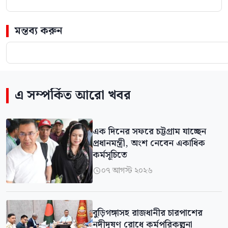
মন্তব্য করুন
এ সম্পর্কিত আরো খবর
এক দিনের সফরে চট্টগ্রাম যাচ্ছেন
প্রধানমন্ত্রী, অংশ নেবেন একাধিক
কর্মসূচিতে
০৭ আগস্ট ২০২৬

বুড়িগঙ্গাসহ রাজধানীর চারপাশের
নদীদূষণ রোধে কর্মপরিকল্পনা