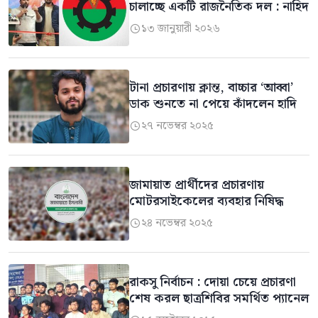
চালাচ্ছে একটি রাজনৈতিক দল : নাহিদ
১৩ জানুয়ারী ২০২৬

টানা প্রচারণায় ক্লান্ত, বাচ্চার ‘আব্বা’
ডাক শুনতে না পেয়ে কাঁদলেন হাদি
২৭ নভেম্বর ২০২৫

জামায়াত প্রার্থীদের প্রচারণায়
মোটরসাইকেলের ব্যবহার নিষিদ্ধ
২৪ নভেম্বর ২০২৫

রাকসু নির্বাচন : দোয়া চেয়ে প্রচারণা
শেষ করল ছাত্রশিবির সমর্থিত প্যানেল