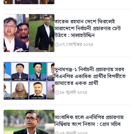
তারেক রহমান দেশে ফিরলেই
সারাদেশে নির্বাচনী প্রচারণার ঢেউ
উঠবে : সালাহউদ্দিন
০৭ সেপ্টেম্বর ২০২৫

সুনামগঞ্জ-১ নির্বাচনী প্রচারণায় সরব
বিএনপির একাধিক প্রার্থীর বিপরীতে
জামাতের একক প্রার্থী
১৮ জুলাই ২০২৫

সাংবাদিক হলে এনসিপির প্রচারণায়
নির্দ্বিধায় অংশ নিতাম : প্রেস সচিব
০৫ জুলাই ২০২৫
