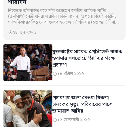
শারমিন
নিজেকে অবিবাহিত বলে দাবি করেছেন জাতীয় নাগরিক পার্টির
(এনসিপি) নেত্রী মনিরা শারমিন। তিনি বলেন, ‘এখনো বিয়েই করিনি,
গণঅধিকারের কিছু নেতা গুজব ছড়াচ্ছেন।’ শনিবার (১৩ জুন) দিবাগত
মাঝরাতে নিজের ফেসবুক আইডিতে…
১৪ জুন ২০২৬

যুক্তরাষ্ট্রের সাবেক প্রেসিডেন্ট বারাক
ওবামার গণভোটে ‘হ্যাঁ’ এর পক্ষে
প্রচারণা
১৮ এপ্রিল ২০২৬

প্রচারণায় অংশ নেওয়া রিকশা
চালকের মৃত্যু, পরিবারের পাশে
জামায়াত আমির
১৫ ফেব্রুয়ারী ২০২৬
