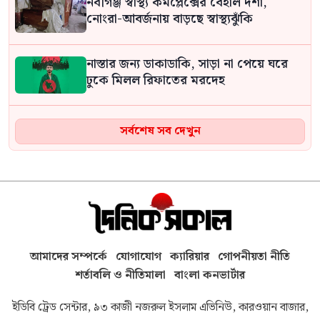
নবীগঞ্জ স্বাস্থ্য কমপ্লেক্সের বেহাল দশা,
নোংরা-আবর্জনায় বাড়ছে স্বাস্থ্যঝুঁকি
নাস্তার জন্য ডাকাডাকি, সাড়া না পেয়ে ঘরে
ঢুকে মিলল রিফাতের মরদেহ
সিলেটে পর্যটক ও সাংবাদিকের ওপর হামলা,
সর্বশেষ সব দেখুন
আহত ৩
‘নেত্রী যেরকম ঘোষণা দিয়েছেন, সেভাবেই
আমরাও দেশে ফিরে গিয়ে বিচারের মুখোমুখি
হতে প্রস্তুত: আসাদুজ্জামান খান কামাল
আমাদের সম্পর্কে
যোগাযোগ
ক্যারিয়ার
গোপনীয়তা নীতি
দায়িত্ব গ্রহণের পর আগামীকাল প্রথমবারের
মতো চট্টগ্রাম সফরে যাচ্ছেন প্রধানমন্ত্রী
শর্তাবলি ও নীতিমালা
বাংলা কনভার্টার
তারেক রহমান
ইডিবি ট্রেড সেন্টার, ৯৩ কাজী নজরুল ইসলাম এভিনিউ, কারওয়ান বাজার,