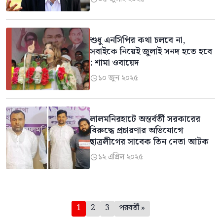
শুধু এনসিপির কথা চলবে না,
সবাইকে নিয়েই জুলাই সনদ হতে হবে
: শামা ওবায়েদ
১০ জুন ২০২৫

লালমনিরহাটে অন্তর্বর্তী সরকারের
বিরুদ্ধে প্রচারণার অভিযোগে
ছাত্রলীগের সাবেক তিন নেতা আটক
১২ এপ্রিল ২০২৫

পেজিনেশন
1
2
3
পরবর্তী »