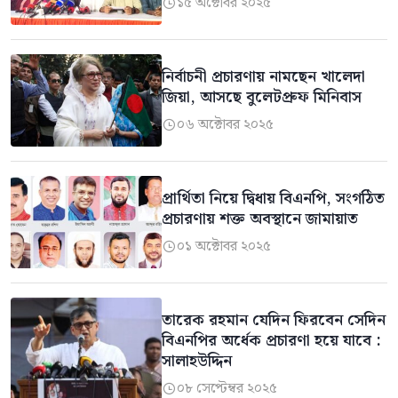
১৫ অক্টোবর ২০২৫

নির্বাচনী প্রচারণায় নামছেন খালেদা
জিয়া, আসছে বুলেটপ্রুফ মিনিবাস
০৬ অক্টোবর ২০২৫

প্রার্থিতা নিয়ে দ্বিধায় বিএনপি, সংগঠিত
প্রচারণায় শক্ত অবস্থানে জামায়াত
০১ অক্টোবর ২০২৫

তারেক রহমান যেদিন ফিরবেন সেদিন
বিএনপির অর্ধেক প্রচারণা হয়ে যাবে :
সালাহউদ্দিন
০৮ সেপ্টেম্বর ২০২৫
