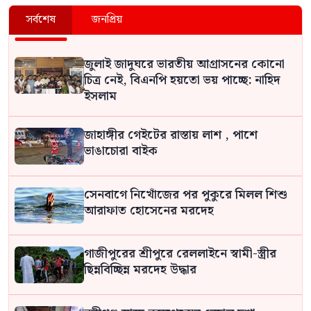
সর্বশেষ
জনপ্রিয়
জুলাই জাদুঘরে ভারতীয় আগ্রাসনের কোনো
চিত্র নেই, বিএনপি হয়তো ভয় পাচ্ছে: নাহিদ
ইসলাম
জাহাঙ্গীর গেইটের রাস্তায় লাশ , পাশে
ভাঙাচোরা বাইক
সেনবাগে নিখোঁজের পর পুকুরে মিলল শিশু
আরাফাত হোসেনের মরদেহ
গাজীপুরের শ্রীপুরে রেললাইনে স্বামী-স্ত্রীর
ছিন্নবিচ্ছিন্ন মরদেহ উদ্ধার