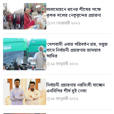
লালমোহনে ধানের শীষের পক্ষে
কৃষক দলের নেতৃবৃন্দের প্রচারণা
০৭ ফেব্রুয়ারী ২০২৬

‘দেশবাসী এবার পরিবর্তন চায়, সবুজ
বাসে নির্বাচনী প্রচারণায় জাময়াত
আমির
২৯ জানুয়ারী ২০২৬

নির্বাচনী প্রচারণায় নরসিংদী যাচ্ছেন
এনসিপির শীর্ষ দুই নেতা
২৮ জানুয়ারী ২০২৬
