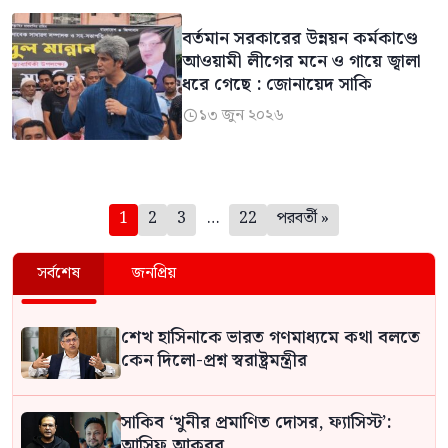
বর্তমান সরকারের উন্নয়ন কর্মকাণ্ডে
আওয়ামী লীগের মনে ও গায়ে জ্বালা
ধরে গেছে : জোনায়েদ সাকি
১৩ জুন ২০২৬

পেজিনেশন
1
2
3
…
22
পরবর্তী »
সর্বশেষ
জনপ্রিয়
শেখ হাসিনাকে ভারত গণমাধ্যমে কথা বলতে
কেন দিলো-প্রশ্ন স্বরাষ্ট্রমন্ত্রীর
সাকিব ‘খুনীর প্রমাণিত দোসর, ফ্যাসিস্ট’:
আসিফ আকবর