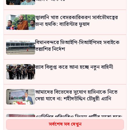
জ্বালানি খাত বেসরকারিকরণ সার্বভৌমত্বের
জন্য হুমকি: ব্যারিস্টার ফুয়াদ
বিমানবন্দরে ভিআইপি-সিআইপিসহ সবাইকে
তল্লাশির নির্দেশ
র‍্যাব বিলুপ্ত করে আনা হচ্ছে নতুন বাহিনী
আমাদের বিভেদের সুযোগ হাসিনাকে নিতে
দেয়া যাবে না: শহীদউদ্দিন চৌধুরী এ্যানি
এনসিপির পরিণতিও ফ্রিডম পার্টির মতো হবে:
প্রতিমন্ত্রী নুর
সর্বশেষ সব দেখুন