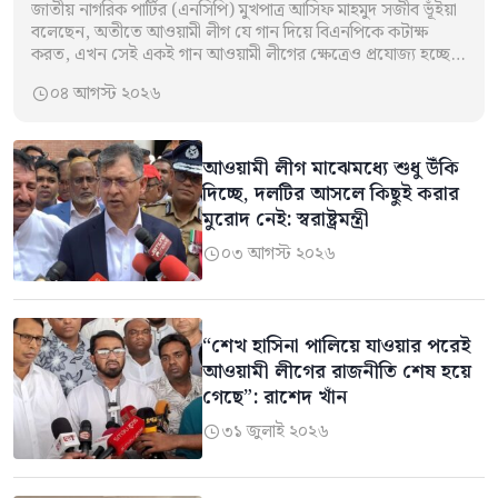
জাতীয় নাগরিক পার্টির (এনসিপি) মুখপাত্র আসিফ মাহমুদ সজীব ভূঁইয়া
বলেছেন, অতীতে আওয়ামী লীগ যে গান দিয়ে বিএনপিকে কটাক্ষ
করত, এখন সেই একই গান আওয়ামী লীগের ক্ষেত্রেও প্রযোজ্য হচ্ছে।
মঙ্গলবার (৪…
০৪ আগস্ট ২০২৬

আওয়ামী লীগ মাঝেমধ্যে শুধু উঁকি
দিচ্ছে, দলটির আসলে কিছুই করার
মুরোদ নেই: স্বরাষ্ট্রমন্ত্রী
০৩ আগস্ট ২০২৬

“শেখ হাসিনা পালিয়ে যাওয়ার পরেই
আওয়ামী লীগের রাজনীতি শেষ হয়ে
গেছে”: রাশেদ খাঁন
৩১ জুলাই ২০২৬
