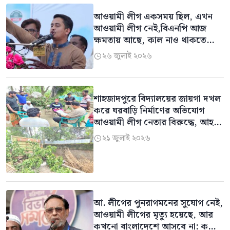
আওয়ামী লীগ একসময় ছিল, এখন
আওয়ামী লীগ নেই,বিএনপি আজ
ক্ষমতায় আছে, কাল নাও থাকতে
পারে: সারজিস আলম
২৬ জুলাই ২০২৬

শাহজাদপুরে বিদ্যালয়ের জায়গা দখল
করে ঘরবাড়ি নির্মাণের অভিযোগ
আওয়ামী লীগ নেতার বিরুদ্ধে, আহত
২
২১ জুলাই ২০২৬

আ. লীগের পুনরাগমনের সুযোগ নেই,
আওয়ামী লীগের মৃত্যু হয়েছে, আর
কখনো বাংলাদেশে আসবে না: কর্নেল