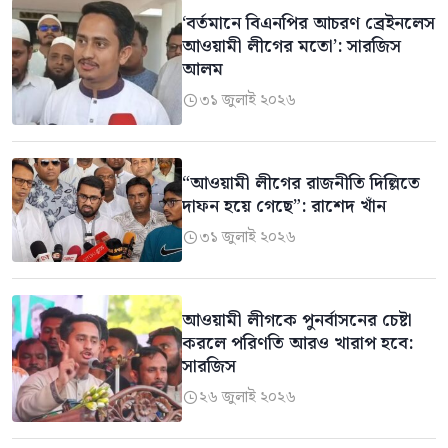
‘বর্তমানে বিএনপির আচরণ ব্রেইনলেস
আওয়ামী লীগের মতো’: সারজিস
আলম
৩১ জুলাই ২০২৬

“আওয়ামী লীগের রাজনীতি দিল্লিতে
দাফন হয়ে গেছে”: রাশেদ খাঁন
৩১ জুলাই ২০২৬

আওয়ামী লীগকে পুনর্বাসনের চেষ্টা
করলে পরিণতি আরও খারাপ হবে:
সারজিস
২৬ জুলাই ২০২৬
