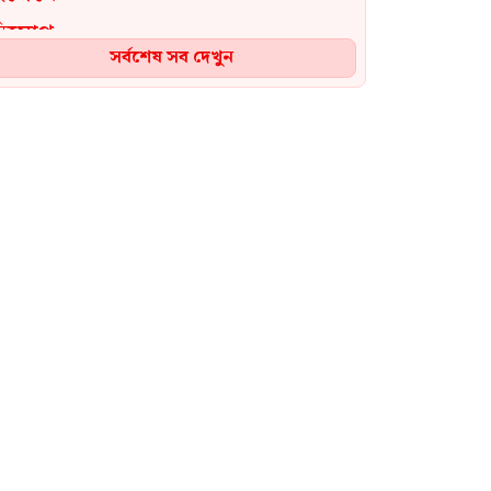
সর্বশেষ সব দেখুন
বিএনপির নারী এমপিকে আইনি
নোটিশ দিলেন আসিফ মাহমুদ
নেত্রকোনায় ভাড়া বাসা থেকে
ওয়ালটন কর্মীর রক্তাক্ত লাশ উদ্ধার