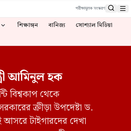


পরীক্ষামূলক সংস্করণ
শিক্ষাঙ্গন
বানিজ্য
সোশ্যাল মিডিয়া
ত্রী আমিনুল হক
্টি বিশ্বকাপ থেকে
রকারের ক্রীড়া উপদেষ্টা ড.
েই আসরে টাইগারদের দেখা