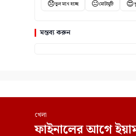
😞
😐
😍
ভুল মনে হচ্ছে
মোটামুটি
খ
মন্তব্য করুন
খেলা
ফাইনালের আগে ইয়ামা