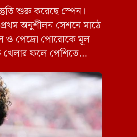
জিয়ানগরে ফেরিঘাটে দুর্ঘটনা,
্তুতি শুরু করেছে স্পেন।
নদীতে পড়ে ৩ লাখ টাকার গরুর
মৃত্যু
) প্রথম অনুশীলন সেশনে মাঠে
মাল ও পেদ্রো পোরোকে মূল
যাচ খেলার ফলে পেশিতে
মদনে জাসাসের কর্মী সম্মেলন
অনুষ্ঠিত