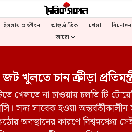
ইসলাম ও জীবন
আন্তর্জাতিক
খেলা
বিনোদন
আরো
জট খুলতে চান ক্রীড়া প্রতিমন্
াটিতে খেলতে না চাওয়ায় চলতি টি-টোয়েন
 সদ্য সাবেক হওয়া অন্তর্বর্তীকালীন স
োর অবস্থানের কারণে বিশ্বমঞ্চের স