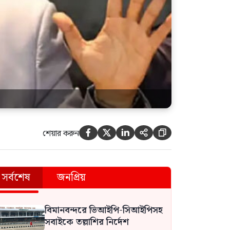
শেয়ার করুন





সর্বশেষ
জনপ্রিয়
বিমানবন্দরে ভিআইপি-সিআইপিসহ
সবাইকে তল্লাশির নির্দেশ