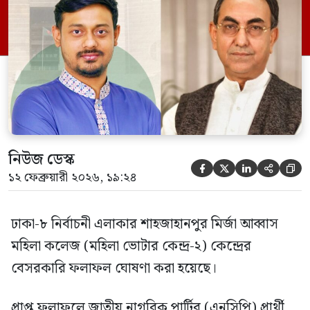
জয়লাভ করেছেন। তার নিকটতম প্রতিদ্বন্দ্বী
বিএনপির প্রার্থী মির্জা আব্বাস উদ্দিন আহমেদ
ধানের শীষ প্রতীকে পেয়েছেন ৫১৬ ভোট।
অত্যন্ত হাড্ডাহাড্ডি লড়াইয়ের […]
নিউজ ডেস্ক





১২ ফেব্রুয়ারী ২০২৬, ১৯:২৪
ঢাকা-৮ নির্বাচনী এলাকার শাহজাহানপুর মির্জা আব্বাস
মহিলা কলেজ (মহিলা ভোটার কেন্দ্র-২) কেন্দ্রের
বেসরকারি ফলাফল ঘোষণা করা হয়েছে।
প্রাপ্ত ফলাফলে জাতীয় নাগরিক পার্টির (এনসিপি) প্রার্থী