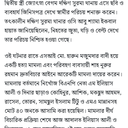
দ্বিতীয় স্ত্রী জ্যোৎস্না বেগম দক্ষিণ সুরমা থানায় এসে ছবি ও
ব্যবহার্য জিনিসপত্র দেখে স্বামীর পরিচয় শনাক্ত করেন।
তৎকালীন দক্ষিণ সুরমা থানার ওসি আবু শ্যামা ইকবাল
হায়াত জানিয়েছিলেন, নিহতের জুতা, ঘড়ি ও বেল্ট দেখে
তার পরিচয় নিশ্চিত হওয়া গেছে।
ওই ঘটনার রাতে এসআই মো. হারুন মজুমদার বাদী হয়ে
একটি হত্যা মামলা এবং পরিবহণ ব্যবসায়ী শাহ নূরুর
রহমান দ্রুতবিচার আইনে আরেকটি মামলা দায়ের করেন।
মামলায় বর্তমানে নিখোঁজ বিএনপি নেতা এম ইলিয়াস
আলী ও দিনার ছাড়াও কোহিনুর, আশিক, মকছুদ আহমদ,
রাসেল, তোরন, সামছুল ইসলাম টিটু ও এমএ মান্নানসহ
মোট ৪০ জনকে আসামি করা হয়েছিল। মামলার দীর্ঘ
বিচারিক প্রক্রিয়া শেষে আজ আদালত ইলিয়াস আলী ও