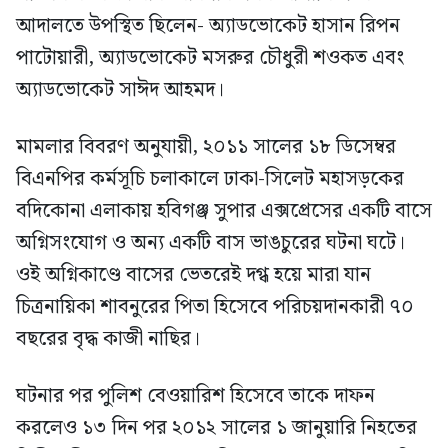
আদালতে উপস্থিত ছিলেন- অ্যাডভোকেট হাসান রিপন
পাটোয়ারী, অ্যাডভোকেট মসরুর চৌধুরী শওকত এবং
অ্যাডভোকেট সাঈদ আহমদ।
মামলার বিবরণ অনুযায়ী, ২০১১ সালের ১৮ ডিসেম্বর
বিএনপির কর্মসূচি চলাকালে ঢাকা-সিলেট মহাসড়কের
বদিকোনা এলাকায় হবিগঞ্জ সুপার এক্সপ্রেসের একটি বাসে
অগ্নিসংযোগ ও অন্য একটি বাস ভাঙচুরের ঘটনা ঘটে।
ওই অগ্নিকাণ্ডে বাসের ভেতরেই দগ্ধ হয়ে মারা যান
চিত্রনায়িকা শাবনুরের পিতা হিসেবে পরিচয়দানকারী ৭০
বছরের বৃদ্ধ কাজী নাছির।
ঘটনার পর পুলিশ বেওয়ারিশ হিসেবে তাকে দাফন
করলেও ১৩ দিন পর ২০১২ সালের ১ জানুয়ারি নিহতের