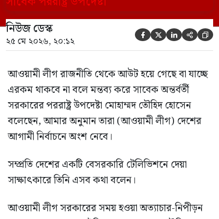
এসব কথা বলেন। আওয়ামী লীগ সরকারের সময়
নিউজ ডেস্ক
হওয়া অত্যাচার-নিপীড়ন মানুষ ভুলে যাবে এমন





২৫ মে ২০২৬, ২০:১২
[…]
আওয়ামী লীগ রাজনীতি থেকে আউট হয়ে গেছে বা যাচ্ছে
এরকম থাকবে না বলে মন্তব্য করে সাবেক অন্তর্বর্তী
সরকারের পররাষ্ট্র উপদেষ্টা মোহাম্মদ তৌহিদ হোসেন
বলেছেন, আমার অনুমান তারা (আওয়ামী লীগ) দেশের
আগামী নির্বাচনে অংশ নেবে।
সম্প্রতি দেশের একটি বেসরকারি টেলিভিশনে দেয়া
সাক্ষাৎকারে তিনি এসব কথা বলেন।
আওয়ামী লীগ সরকারের সময় হওয়া অত্যাচার-নিপীড়ন