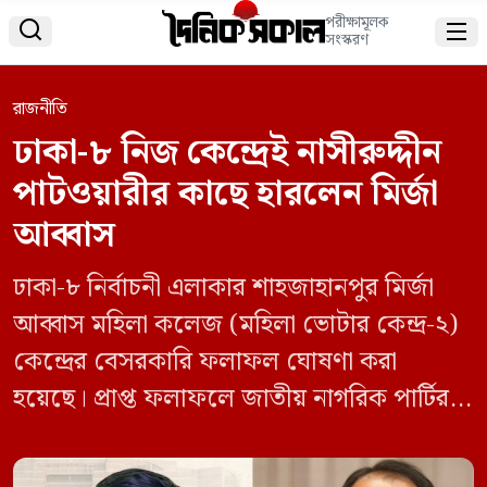
পরীক্ষামূলক


সংস্করণ
রাজনীতি
ঢাকা-৮ নিজ কেন্দ্রেই নাসীরুদ্দীন
পাটওয়ারীর কাছে হারলেন মির্জা
আব্বাস
ঢাকা-৮ নির্বাচনী এলাকার শাহজাহানপুর মির্জা
আব্বাস মহিলা কলেজ (মহিলা ভোটার কেন্দ্র-২)
কেন্দ্রের বেসরকারি ফলাফল ঘোষণা করা
হয়েছে। প্রাপ্ত ফলাফলে জাতীয় নাগরিক পার্টির
(এনসিপি) প্রার্থী মো. নাসীরুদ্দীন পাটওয়ারী
শাপলা কলি প্রতীকে ৫২৩ ভোট পেয়ে ওই কেন্দ্রে