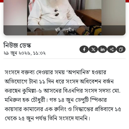
স্পিকার ফোন […]
ছবি সংগৃহীত
নিউজ ডেস্ক





২৯ জুন ২০২৬, ১১:০২
সংসদে বক্তব্য দেওয়ার সময় ‘অপমানিত’ হওয়ার
অভিযোগে টানা ১১ দিন ধরে সংসদ অধিবেশন বর্জন
করছেন কুমিল্লা-৬ আসনের বিএনপির সংসদ সদস্য মো.
মনিরুল হক চৌধুরী। গত ১৪ জুন ডেপুটি স্পিকার
কায়সার কামালের এক রুলিং ও সিদ্ধান্তের প্রতিবাদে ১৫
থেকে ২৫ জুন পর্যন্ত তিনি সংসদে যাননি।