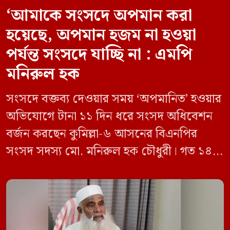
‘আমাকে সংসদে অপমান করা
হয়েছে, অপমান হজম না হওয়া
পর্যন্ত সংসদে যাচ্ছি না : এমপি
মনিরুল হক
সংসদে বক্তব্য দেওয়ার সময় ‘অপমানিত’ হওয়ার
অভিযোগে টানা ১১ দিন ধরে সংসদ অধিবেশন
বর্জন করছেন কুমিল্লা-৬ আসনের বিএনপির
সংসদ সদস্য মো. মনিরুল হক চৌধুরী। গত ১৪
জুন ডেপুটি স্পিকার কায়সার কামালের এক
রুলিং ও সিদ্ধান্তের প্রতিবাদে ১৫ থেকে ২৫ জুন
পর্যন্ত তিনি সংসদে যাননি। মনিরুল হক চৌধুরী
বলেন, ‘আমাকে সংসদে অপমান করা হয়েছে।