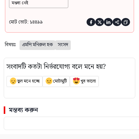
মন্তব্য নেই
মোট ভোট: ১৪৪৯৯





বিষয়ঃ
এমপি মনিরুল হক
সংসদ
সংবাদটি কতটা নির্ভরযোগ্য বলে মনে হয়?
ভুল মনে হচ্ছে
মোটামুটি
খুব ভালো
মন্তব্য করুন