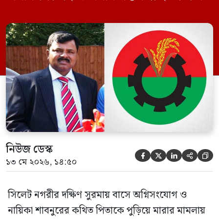
বিএনপি নেতা এম ইলিয়াস আলী ও ছাত্রদল নেতা
ইফতেখার আহমদ দিনারসহ ৩৮ জন নেতাকর্মী।
মঙ্গলবার দুপুরে মামলার দীর্ঘ শুনানি ও সাক্ষ্য-
প্রমাণ জেরা শেষে আসামিরা নির্দোষ প্রমাণিত
হওয়ায় খালাস দেন বিচারক। মানবপাচার […]
নিউজ ডেস্ক





১৩ মে ২০২৬, ১৪:৫০
সিলেট নগরীর দক্ষিণ সুরমায় বাসে অগ্নিসংযোগ ও
নায়িকা শাবনুরের কথিত পিতাকে পুড়িয়ে মারার মামলায়