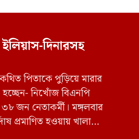
গলাচিপায় ইয়াবাসহ যুবক গ্রেপ্তার
 ইলিয়াস-দিনারসহ
 কথিত পিতাকে পুড়িয়ে মারার
ফ্যাসিবাদবিরোধী আন্দোলনে
হত্যাকাণ্ডের বিচার হবে স্বচ্ছ-
া হচ্ছেন- নিখোঁজ বিএনপি
বিশ্বাসযোগ্য: প্রধানমন্ত্রী
৮ জন নেতাকর্মী। মঙ্গলবার
র্দোষ প্রমাণিত হওয়ায় খালাস