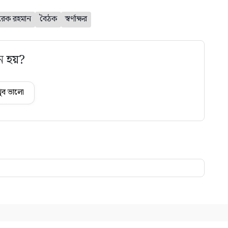
রেক রহমান
বৈঠক
স্বর্ণাক্ষর
ে হয়?
ুব ভালো