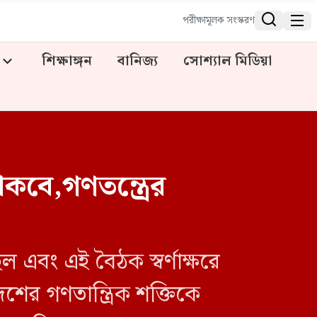


পরীক্ষামূলক সংস্করণ
শিক্ষাঙ্গন
বানিজ্য
সোশ্যাল মিডিয়া
াকবে,গণতন্ত্রের
 এবং এই বৈঠক স্বর্ণাক্ষরে
শের গণতান্ত্রিক শক্তিকে