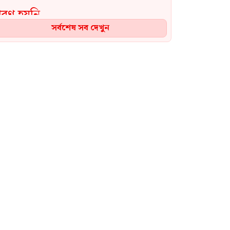
সর্বশেষ সব দেখুন
নেত্রকোনায় ৪০০পিস ইয়াবা সহ
যুবক আটক