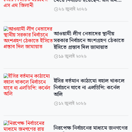
মেরে নির্বাচিত হয়েছেন: এস এম
জিলানী
২৬ জুলাই ২০২৬

আওয়ামী লীগ নেতাদের স্থানীয়
সরকার নির্বাচনে অংশগ্রহণ ঠেকাতে
ইসিতে প্রস্তাব দিল জামায়াত
১৯ জুলাই ২০২৬

ইসির বর্তমান কাঠামো বহাল থাকলে
নির্বাচনে যাবে না এলডিপি: কর্নেল
অলি
১২ জুলাই ২০২৬

নিরপেক্ষ নির্বাচনের মাধ্যমে জনগণের