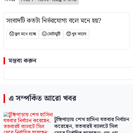
সংবাদটি কতটা নির্ভরযোগ্য বলে মনে হয়?
😞
😐
😍
ভুল মনে হচ্ছে
মোটামুটি
খুব ভালো
মন্তব্য করুন
এ সম্পর্কিত আরো খবর
টুঙ্গিপাড়ায় শেখ হাসিনা যতবার নির্বাচন
করেছেন, ততবারই ব্যালটে সিল