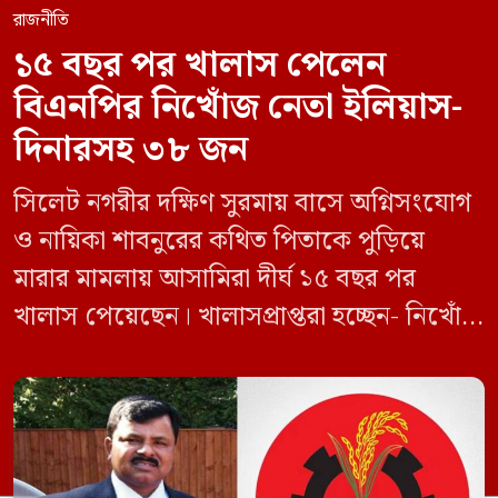
রাজনীতি
১৫ বছর পর খালাস পেলেন
বিএনপির নিখোঁজ নেতা ইলিয়াস-
দিনারসহ ৩৮ জন
সিলেট নগরীর দক্ষিণ সুরমায় বাসে অগ্নিসংযোগ
ও নায়িকা শাবনুরের কথিত পিতাকে পুড়িয়ে
মারার মামলায় আসামিরা দীর্ঘ ১৫ বছর পর
খালাস পেয়েছেন। খালাসপ্রাপ্তরা হচ্ছেন- নিখোঁজ
বিএনপি নেতা এম ইলিয়াস আলী ও ছাত্রদল নেতা
ইফতেখার আহমদ দিনারসহ ৩৮ জন নেতাকর্মী।
মঙ্গলবার দুপুরে মামলার দীর্ঘ শুনানি ও সাক্ষ্য-
প্রমাণ জেরা শেষে আসামিরা নির্দোষ প্রমাণিত