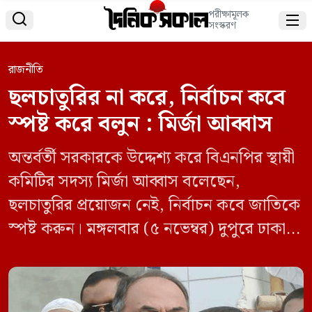
পরীক্ষামূলক


সংস্করণ
রাজনীতি
ছলচাতুরির না করে, নির্বাচন কবে
স্পষ্ট করে বলুন : মির্জা আব্বাস
অন্তর্বর্তী সরকারকে উদ্দেশ্য করে বিএনপির স্থায়ী
কমিটির সদস্য মির্জা আব্বাস বলেছেন,
ছলচাতুরির প্রয়োজন নেই, নির্বাচন কবে জাতিকে
স্পষ্ট করুন। মঙ্গলবার (৫ নভেম্বর) দুপুরে ঢাকা
রিপোর্টার্স ইউনিটিতে বীর মুক্তিযোদ্ধা মেসবাহ
উদ্দিন আহম্মেদের ২১তম মৃত্যুবার্ষিকী উপলক্ষে
আলোচনা অনুষ্ঠানে তিনি একথা বলেন। মির্জা