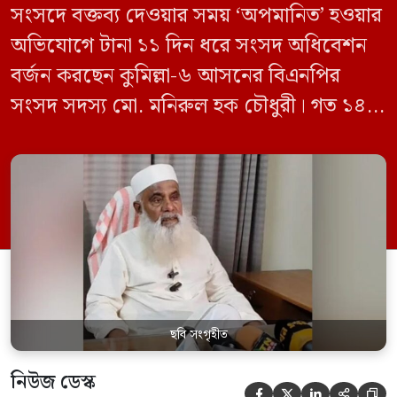
সংসদে বক্তব্য দেওয়ার সময় ‘অপমানিত’ হওয়ার
অভিযোগে টানা ১১ দিন ধরে সংসদ অধিবেশন
বর্জন করছেন কুমিল্লা-৬ আসনের বিএনপির
সংসদ সদস্য মো. মনিরুল হক চৌধুরী। গত ১৪
জুন ডেপুটি স্পিকার কায়সার কামালের এক
রুলিং ও সিদ্ধান্তের প্রতিবাদে ১৫ থেকে ২৫ জুন
পর্যন্ত তিনি সংসদে যাননি। মনিরুল হক চৌধুরী
বলেন, ‘আমাকে সংসদে অপমান করা হয়েছে।
স্পিকার ফোন […]
ছবি সংগৃহীত
নিউজ ডেস্ক




