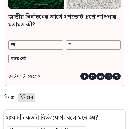
জাতীয় নির্বাচনের আগে গণভোট প্রশ্নে আপনার
মতামত কী?
হ্যাঁ
না
মন্তব্য নেই
মোট ভোট: ১৪৫০০





বিষয়ঃ
ইলিয়াস
সংবাদটি কতটা নির্ভরযোগ্য বলে মনে হয়?