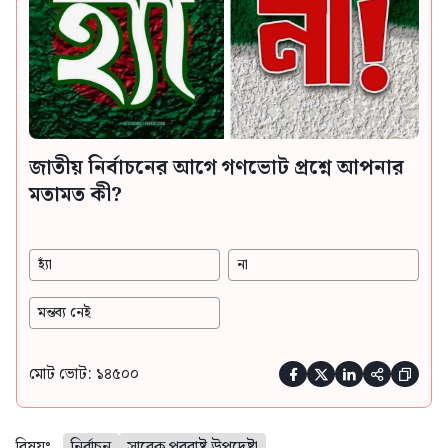
জাতীয় নির্বাচনের আগে গণভোট প্রশ্নে আপনার
মতামত কী?
হ্যাঁ
না
মন্তব্য নেই
মোট ভোট: ১৪৫০০





বিষয়ঃ
নির্বাচন
সাবেক পররাষ্ট্র উপদেষ্টা