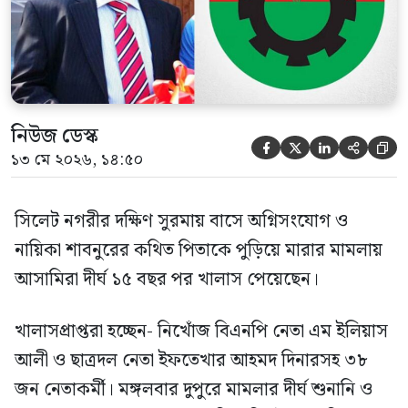
হওয়ায় খালাস দেন বিচারক। মানবপাচার […]
নিউজ ডেস্ক





১৩ মে ২০২৬, ১৪:৫০
সিলেট নগরীর দক্ষিণ সুরমায় বাসে অগ্নিসংযোগ ও
নায়িকা শাবনুরের কথিত পিতাকে পুড়িয়ে মারার মামলায়
আসামিরা দীর্ঘ ১৫ বছর পর খালাস পেয়েছেন।
খালাসপ্রাপ্তরা হচ্ছেন- নিখোঁজ বিএনপি নেতা এম ইলিয়াস
আলী ও ছাত্রদল নেতা ইফতেখার আহমদ দিনারসহ ৩৮
জন নেতাকর্মী। মঙ্গলবার দুপুরে মামলার দীর্ঘ শুনানি ও