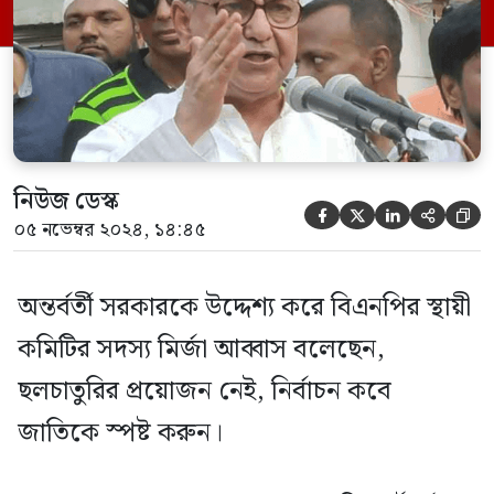
আব্বাস বলেন, বিএনপির প্রতিষ্ঠাতা জিয়াউর
রহমান বলেছিলেন জাতিকে বিভক্ত রেখে কোন
উন্নয়ন হয় না। আমরাও […]
নিউজ ডেস্ক





০৫ নভেম্বর ২০২৪, ১৪:৪৫
অন্তর্বর্তী সরকারকে উদ্দেশ্য করে বিএনপির স্থায়ী
কমিটির সদস্য মির্জা আব্বাস বলেছেন,
ছলচাতুরির প্রয়োজন নেই, নির্বাচন কবে
জাতিকে স্পষ্ট করুন।