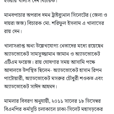
হওয়ায় খালাস দেন বিচারক।
মানবপাচার অপরাধ দমন ট্রাইব্যুনাল সিলেটের (জেলা ও
দায়রা জজ) বিচারক মো. শরিফুল ইসলাম এ খালাসের
রায় দেন।
খালাসপ্রাপ্ত অন্য উল্লেখযোগ্য নেতাদের মধ্যে রয়েছেন
অ্যাডভোকেট সামসুজ্জামান জামান ও অ্যাডভোকেট
এটিএম ফয়েজ। রায় ঘোষণার সময় আসামি পক্ষে
আদালতে উপস্থিত ছিলেন- অ্যাডভোকেট হাসান রিপন
পাটোয়ারী, অ্যাডভোকেট মসরুর চৌধুরী শওকত এবং
অ্যাডভোকেট সাঈদ আহমদ।
মামলার বিবরণ অনুযায়ী, ২০১১ সালের ১৮ ডিসেম্বর
বিএনপির কর্মসূচি চলাকালে ঢাকা-সিলেট মহাসড়কের