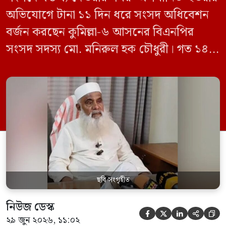
অভিযোগে টানা ১১ দিন ধরে সংসদ অধিবেশন
বর্জন করছেন কুমিল্লা-৬ আসনের বিএনপির
সংসদ সদস্য মো. মনিরুল হক চৌধুরী। গত ১৪
জুন ডেপুটি স্পিকার কায়সার কামালের এক
রুলিং ও সিদ্ধান্তের প্রতিবাদে ১৫ থেকে ২৫ জুন
পর্যন্ত তিনি সংসদে যাননি। মনিরুল হক চৌধুরী
বলেন, ‘আমাকে সংসদে অপমান করা হয়েছে।
স্পিকার ফোন […]
ছবি সংগৃহীত
নিউজ ডেস্ক





২৯ জুন ২০২৬, ১১:০২