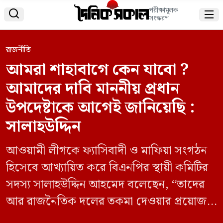
পরীক্ষামূলক


সংস্করণ
রাজনীতি
আমরা শাহাবাগে কেন যাবো ?
আমাদের দাবি মাননীয় প্রধান
উপদেষ্টাকে আগেই জানিয়েছি :
সালাহউদ্দিন
আওয়ামী লীগকে ফ্যাসিবাদী ও মাফিয়া সংগঠন
হিসেবে আখ্যায়িত করে বিএনপির স্থায়ী কমিটির
সদস্য সালাহউদ্দিন আহমেদ বলেছেন, “তাদের
আর রাজনৈতিক দলের তকমা দেওয়ার প্রয়োজন
নেই।” রোববার (১১ মে) এক আলোচনায় তিনি