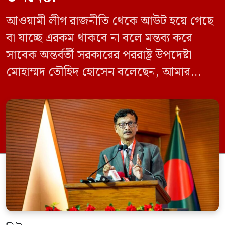
আওয়ামী লীগ রাজনীতি থেকে আউট হয়ে গেছে
বা যাচ্ছে এরকম থাকবে না বলে মন্তব্য করে
সাবেক অন্তর্বর্তী সরকারের পররাষ্ট্র উপদেষ্টা
মোহাম্মদ তৌহিদ হোসেন বলেছেন, আমার
অনুমান তারা (আওয়ামী লীগ) দেশের আগামী
নির্বাচনে অংশ নেবে। সম্প্রতি দেশের একটি
বেসরকারি টেলিভিশনে দেয়া সাক্ষাৎকারে তিনি
এসব কথা বলেন। আওয়ামী লীগ সরকারের সময়
হওয়া অত্যাচার-নিপীড়ন মানুষ ভুলে যাবে এমন
[…]