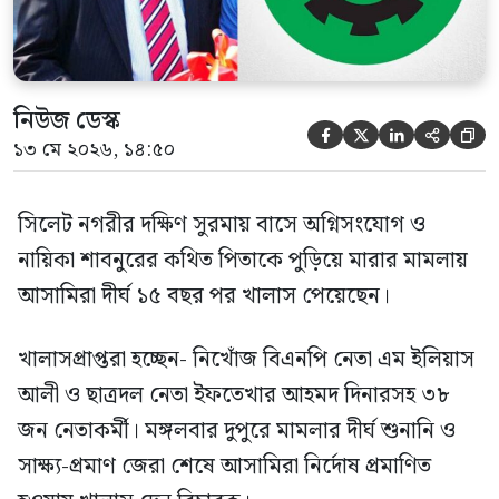
নিউজ ডেস্ক





১৩ মে ২০২৬, ১৪:৫০
সিলেট নগরীর দক্ষিণ সুরমায় বাসে অগ্নিসংযোগ ও
নায়িকা শাবনুরের কথিত পিতাকে পুড়িয়ে মারার মামলায়
আসামিরা দীর্ঘ ১৫ বছর পর খালাস পেয়েছেন।
খালাসপ্রাপ্তরা হচ্ছেন- নিখোঁজ বিএনপি নেতা এম ইলিয়াস
আলী ও ছাত্রদল নেতা ইফতেখার আহমদ দিনারসহ ৩৮
জন নেতাকর্মী। মঙ্গলবার দুপুরে মামলার দীর্ঘ শুনানি ও
সাক্ষ্য-প্রমাণ জেরা শেষে আসামিরা নির্দোষ প্রমাণিত