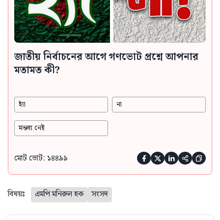
জাতীয় নির্বাচনের আগে গণভোট প্রশ্নে আপনার
মতামত কী?
হ্যাঁ
না
মন্তব্য নেই
মোট ভোট: ১৪৪৯৯





বিষয়ঃ
এমপি মনিরুল হক
সংসদ