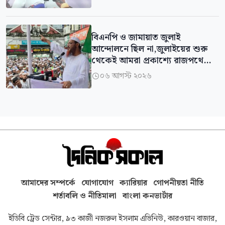
বিএনপি ও জামায়াত জুলাই
আন্দোলনে ছিল না,জুলাইয়ের শুরু
থেকেই আমরা প্রকাশ্যে রাজপথে
ছিলাম: ফয়জুল করীম
০৬ আগস্ট ২০২৬

আমাদের সম্পর্কে
যোগাযোগ
ক্যারিয়ার
গোপনীয়তা নীতি
শর্তাবলি ও নীতিমালা
বাংলা কনভার্টার
ইডিবি ট্রেড সেন্টার, ৯৩ কাজী নজরুল ইসলাম এভিনিউ, কারওয়ান বাজার,