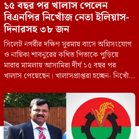
১৫ বছর পর খালাস পেলেন
বিএনপির নিখোঁজ নেতা ইলিয়াস-
দিনারসহ ৩৮ জন
সিলেট নগরীর দক্ষিণ সুরমায় বাসে অগ্নিসংযোগ
ও নায়িকা শাবনুরের কথিত পিতাকে পুড়িয়ে
মারার মামলায় আসামিরা দীর্ঘ ১৫ বছর পর
খালাস পেয়েছেন। খালাসপ্রাপ্তরা হচ্ছেন- নিখোঁজ
বিএনপি নেতা এম ইলিয়াস আলী ও ছাত্রদল নেতা
ইফতেখার আহমদ দিনারসহ ৩৮ জন নেতাকর্মী।
মঙ্গলবার দুপুরে মামলার দীর্ঘ শুনানি ও সাক্ষ্য-
প্রমাণ জেরা শেষে আসামিরা নির্দোষ প্রমাণিত
হওয়ায় খালাস দেন বিচারক। মানবপাচার […]