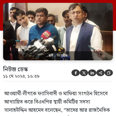
এসব মন্তব্য করেন। তিনি বলেন, “আমরা
শাহাবাগে কেন যাবো? আমাদের দাবি আমরা
মাননীয় প্রধান উপদেষ্টাকে অনেক আগেই লিখিত
ও মৌখিকভাবে জানিয়েছি। বিভিন্ন সেমিনার,
সিম্পোজিয়াম ও […]
ছবি : সংগৃহীত
নিউজ ডেস্ক





১১ মে ২০২৫, ১৬:৫৮
আওয়ামী লীগকে ফ্যাসিবাদী ও মাফিয়া সংগঠন হিসেবে
আখ্যায়িত করে বিএনপির স্থায়ী কমিটির সদস্য
সালাহউদ্দিন আহমেদ বলেছেন, “তাদের আর রাজনৈতিক