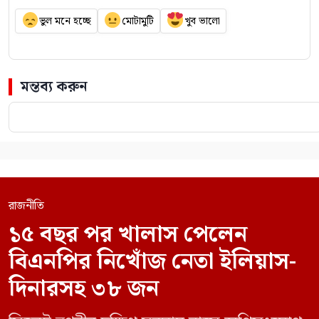
ভুল মনে হচ্ছে
মোটামুটি
খুব ভালো
মন্তব্য করুন
রাজনীতি
১৫ বছর পর খালাস পেলেন
বিএনপির নিখোঁজ নেতা ইলিয়াস-
দিনারসহ ৩৮ জন