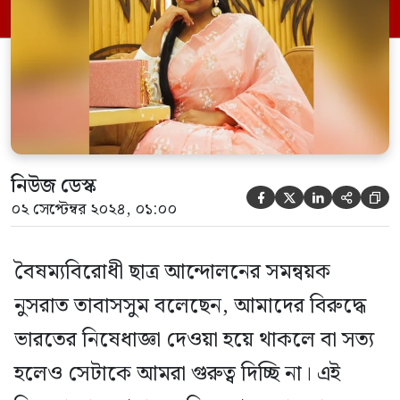
মিরর এশিয়া, যাতে নুসরাত তাবাসসুমের নাম
রয়েছে। সংবাদে উল্লেখিত নিষেধাজ্ঞার বিষয়ে
[…]
নিউজ ডেস্ক





০২ সেপ্টেম্বর ২০২৪, ০১:০০
বৈষম্যবিরোধী ছাত্র আন্দোলনের সমন্বয়ক
নুসরাত তাবাসসুম বলেছেন, আমাদের বিরুদ্ধে
ভারতের নিষেধাজ্ঞা দেওয়া হয়ে থাকলে বা সত্য
হলেও সেটাকে আমরা গুরুত্ব দিচ্ছি না। এই