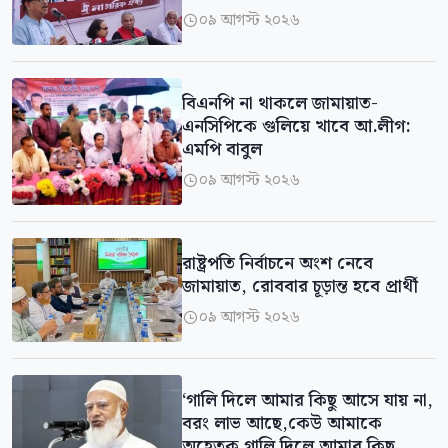
০৯ আগস্ট ২০২৬

বিএনপি না থাকলে জামায়াত-
এনসিপিকে গুলিয়ে খাবে আ.লীগ:
এমপি বাবুল
০৯ আগস্ট ২০২৬

রাষ্ট্রপতি নির্বাচনে অংশ নেবে
জামায়াত, রোববার চূড়ান্ত হবে প্রার্থী
০৯ আগস্ট ২০২৬

‘গালি দিলে আমার কিছু আসে যায় না,
বরং লাভ আছে,কেউ আমাকে
অহেতুক গালি দিলে আমার কিছু