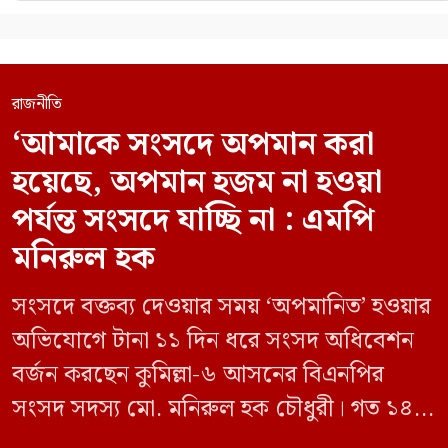
রাজনীতি
‘আমাকে সংসদে অপমান করা
হয়েছে, অপমান হজম না হওয়া
পর্যন্ত সংসদে যাচ্ছি না : এমপি
মনিরুল হক
সংসদে বক্তব্য দেওয়ার সময় ‘অপমানিত’ হওয়ার
অভিযোগে টানা ১১ দিন ধরে সংসদ অধিবেশন
বর্জন করছেন কুমিল্লা-৬ আসনের বিএনপির
সংসদ সদস্য মো. মনিরুল হক চৌধুরী। গত ১৪
জুন ডেপুটি স্পিকার কায়সার কামালের এক