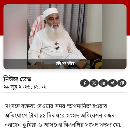
রুলিং ও সিদ্ধান্তের প্রতিবাদে ১৫ থেকে ২৫ জুন
পর্যন্ত তিনি সংসদে যাননি। মনিরুল হক চৌধুরী
বলেন, ‘আমাকে সংসদে অপমান করা হয়েছে।
স্পিকার ফোন […]
ছবি সংগৃহীত
নিউজ ডেস্ক





২৯ জুন ২০২৬, ১১:০২
সংসদে বক্তব্য দেওয়ার সময় ‘অপমানিত’ হওয়ার
অভিযোগে টানা ১১ দিন ধরে সংসদ অধিবেশন বর্জন
করছেন কুমিল্লা-৬ আসনের বিএনপির সংসদ সদস্য মো.