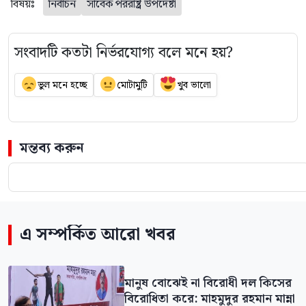
বিষয়ঃ
নির্বাচন
সাবেক পররাষ্ট্র উপদেষ্টা
সংবাদটি কতটা নির্ভরযোগ্য বলে মনে হয়?
ভুল মনে হচ্ছে
মোটামুটি
খুব ভালো
মন্তব্য করুন
এ সম্পর্কিত আরো খবর
মানুষ বোঝেই না বিরোধী দল কিসের
বিরোধিতা করে: মাহমুদুর রহমান মান্না