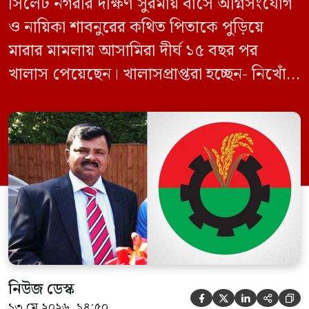
সিলেট নগরীর দক্ষিণ সুরমায় বাসে অগ্নিসংযোগ
ও নায়িকা শাবনুরের কথিত পিতাকে পুড়িয়ে
মারার মামলায় আসামিরা দীর্ঘ ১৫ বছর পর
খালাস পেয়েছেন। খালাসপ্রাপ্তরা হচ্ছেন- নিখোঁজ
বিএনপি নেতা এম ইলিয়াস আলী ও ছাত্রদল নেতা
ইফতেখার আহমদ দিনারসহ ৩৮ জন নেতাকর্মী।
মঙ্গলবার দুপুরে মামলার দীর্ঘ শুনানি ও সাক্ষ্য-
প্রমাণ জেরা শেষে আসামিরা নির্দোষ প্রমাণিত
হওয়ায় খালাস দেন বিচারক। মানবপাচার […]
নিউজ ডেস্ক





১৩ মে ২০২৬, ১৪:৫০