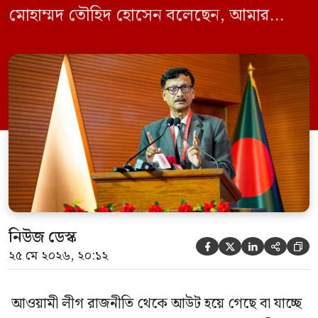
মোহাম্মদ তৌহিদ হোসেন বলেছেন, আমার
অনুমান তারা (আওয়ামী লীগ) দেশের আগামী
নির্বাচনে অংশ নেবে। সম্প্রতি দেশের একটি
বেসরকারি টেলিভিশনে দেয়া সাক্ষাৎকারে তিনি
এসব কথা বলেন। আওয়ামী লীগ সরকারের সময়
হওয়া অত্যাচার-নিপীড়ন মানুষ ভুলে যাবে এমন
[…]
নিউজ ডেস্ক





২৫ মে ২০২৬, ২০:১২
আওয়ামী লীগ রাজনীতি থেকে আউট হয়ে গেছে বা যাচ্ছে