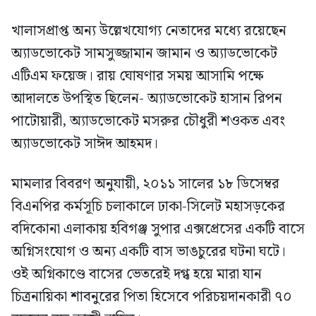
খালাসপ্রাপ্ত অন্য উল্লেখযোগ্য নেতাদের মধ্যে রয়েছেন
অ্যাডভোকেট সামসুজ্জামান জামান ও অ্যাডভোকেট
এটিএম ফয়েজ। রায় ঘোষণার সময় আসামি পক্ষে
আদালতে উপস্থিত ছিলেন- অ্যাডভোকেট হাসান রিপন
পাটোয়ারী, অ্যাডভোকেট মসরুর চৌধুরী শওকত এবং
অ্যাডভোকেট সাঈদ আহমদ।
মামলার বিবরণ অনুযায়ী, ২০১১ সালের ১৮ ডিসেম্বর
বিএনপির কর্মসূচি চলাকালে ঢাকা-সিলেট মহাসড়কের
বদিকোনা এলাকায় হবিগঞ্জ সুপার এক্সপ্রেসের একটি বাসে
অগ্নিসংযোগ ও অন্য একটি বাস ভাঙচুরের ঘটনা ঘটে।
ওই অগ্নিকাণ্ডে বাসের ভেতরেই দগ্ধ হয়ে মারা যান
চিত্রনায়িকা শাবনুরের পিতা হিসেবে পরিচয়দানকারী ৭০