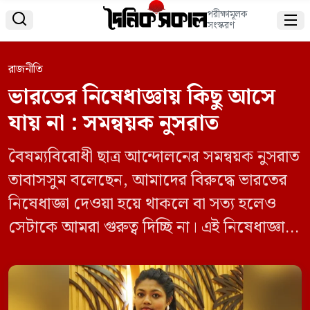
পরীক্ষামূলক


সংস্করণ
রাজনীতি
ভারতের নিষেধাজ্ঞায় কিছু আসে
যায় না : সমন্বয়ক নুসরাত
বৈষম্যবিরোধী ছাত্র আন্দোলনের সমন্বয়ক নুসরাত
তাবাসসুম বলেছেন, আমাদের বিরুদ্ধে ভারতের
নিষেধাজ্ঞা দেওয়া হয়ে থাকলে বা সত্য হলেও
সেটাকে আমরা গুরুত্ব দিচ্ছি না। এই নিষেধাজ্ঞায়
আমাদের কিছু আসে যায় না। রোববার (০১
সেপ্টেম্বর) ‘ছয় ছাত্রনেতার ওপর ভারতের ভিসা
নিষেধাজ্ঞা’ শীর্ষক একটি সংবাদ প্রকাশ করে দ্য