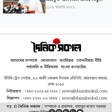
গুনাহ মাফ হবে: জামায়াত আমির
০৮ আগস্ট ২০২৬

আমাদের সম্পর্কে
যোগাযোগ
ক্যারিয়ার
গোপনীয়তা নীতি
শর্তাবলি ও নীতিমালা
বাংলা কনভার্টার
ইডিবি ট্রেড সেন্টার, ৯৩ কাজী নজরুল ইসলাম এভিনিউ, কারওয়ান বাজার,
ঢাকা-১২১৫
নিউজরুম :
+৮৮০ ১৬০১ ৯৪ ২২২২
|
news@dainiksokal.com
বিজ্ঞাপণ :
+৮৮০ ১৬২২ ৬৬ ২৮৮৮
|
news@dainiksokal.com
স্বত্ব: ©
দৈনিক সকাল
|
সম্পাদক ও প্রকাশক, নাজমুল হাসান সরকার