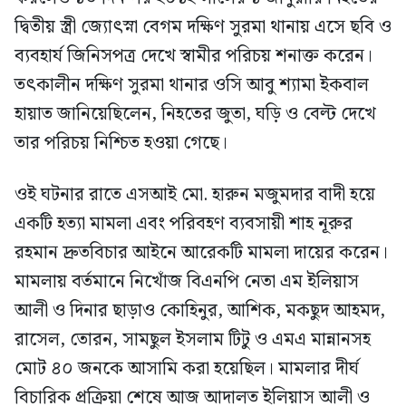
দ্বিতীয় স্ত্রী জ্যোৎস্না বেগম দক্ষিণ সুরমা থানায় এসে ছবি ও
ব্যবহার্য জিনিসপত্র দেখে স্বামীর পরিচয় শনাক্ত করেন।
তৎকালীন দক্ষিণ সুরমা থানার ওসি আবু শ্যামা ইকবাল
হায়াত জানিয়েছিলেন, নিহতের জুতা, ঘড়ি ও বেল্ট দেখে
তার পরিচয় নিশ্চিত হওয়া গেছে।
ওই ঘটনার রাতে এসআই মো. হারুন মজুমদার বাদী হয়ে
একটি হত্যা মামলা এবং পরিবহণ ব্যবসায়ী শাহ নূরুর
রহমান দ্রুতবিচার আইনে আরেকটি মামলা দায়ের করেন।
মামলায় বর্তমানে নিখোঁজ বিএনপি নেতা এম ইলিয়াস
আলী ও দিনার ছাড়াও কোহিনুর, আশিক, মকছুদ আহমদ,
রাসেল, তোরন, সামছুল ইসলাম টিটু ও এমএ মান্নানসহ
মোট ৪০ জনকে আসামি করা হয়েছিল। মামলার দীর্ঘ
বিচারিক প্রক্রিয়া শেষে আজ আদালত ইলিয়াস আলী ও