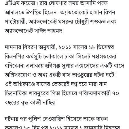
এটিএম ফয়েজ। রায় ঘোষণার সময় আসামি পক্ষে
আদালতে উপস্থিত ছিলেন- অ্যাডভোকেট হাসান রিপন
পাটোয়ারী, অ্যাডভোকেট মসরুর চৌধুরী শওকত এবং
অ্যাডভোকেট সাঈদ আহমদ।
মামলার বিবরণ অনুযায়ী, ২০১১ সালের ১৮ ডিসেম্বর
বিএনপির কর্মসূচি চলাকালে ঢাকা-সিলেট মহাসড়কের
বদিকোনা এলাকায় হবিগঞ্জ সুপার এক্সপ্রেসের একটি বাসে
অগ্নিসংযোগ ও অন্য একটি বাস ভাঙচুরের ঘটনা ঘটে।
ওই অগ্নিকাণ্ডে বাসের ভেতরেই দগ্ধ হয়ে মারা যান
চিত্রনায়িকা শাবনুরের পিতা হিসেবে পরিচয়দানকারী ৭০
বছরের বৃদ্ধ কাজী নাছির।
ঘটনার পর পুলিশ বেওয়ারিশ হিসেবে তাকে দাফন
করলেও ১৩ দিন পর ২০১২ সালের ১ জানুয়ারি নিহতের