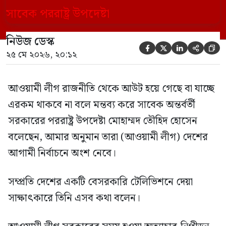
বেসরকারি টেলিভিশনে দেয়া সাক্ষাৎকারে তিনি
এসব কথা বলেন। আওয়ামী লীগ সরকারের সময়
নিউজ ডেস্ক
হওয়া অত্যাচার-নিপীড়ন মানুষ ভুলে যাবে এমন





২৫ মে ২০২৬, ২০:১২
[…]
আওয়ামী লীগ রাজনীতি থেকে আউট হয়ে গেছে বা যাচ্ছে
এরকম থাকবে না বলে মন্তব্য করে সাবেক অন্তর্বর্তী
সরকারের পররাষ্ট্র উপদেষ্টা মোহাম্মদ তৌহিদ হোসেন
বলেছেন, আমার অনুমান তারা (আওয়ামী লীগ) দেশের
আগামী নির্বাচনে অংশ নেবে।
সম্প্রতি দেশের একটি বেসরকারি টেলিভিশনে দেয়া
সাক্ষাৎকারে তিনি এসব কথা বলেন।