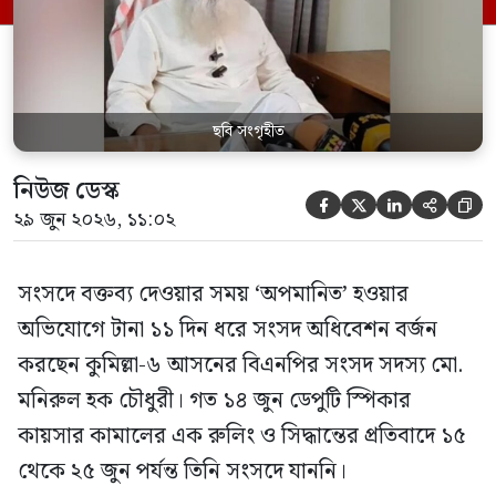
স্পিকার ফোন […]
ছবি সংগৃহীত
নিউজ ডেস্ক





২৯ জুন ২০২৬, ১১:০২
সংসদে বক্তব্য দেওয়ার সময় ‘অপমানিত’ হওয়ার
অভিযোগে টানা ১১ দিন ধরে সংসদ অধিবেশন বর্জন
করছেন কুমিল্লা-৬ আসনের বিএনপির সংসদ সদস্য মো.
মনিরুল হক চৌধুরী। গত ১৪ জুন ডেপুটি স্পিকার
কায়সার কামালের এক রুলিং ও সিদ্ধান্তের প্রতিবাদে ১৫
থেকে ২৫ জুন পর্যন্ত তিনি সংসদে যাননি।