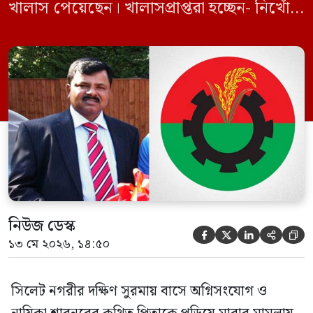
খালাস পেয়েছেন। খালাসপ্রাপ্তরা হচ্ছেন- নিখোঁজ
বিএনপি নেতা এম ইলিয়াস আলী ও ছাত্রদল নেতা
ইফতেখার আহমদ দিনারসহ ৩৮ জন নেতাকর্মী।
মঙ্গলবার দুপুরে মামলার দীর্ঘ শুনানি ও সাক্ষ্য-
প্রমাণ জেরা শেষে আসামিরা নির্দোষ প্রমাণিত
হওয়ায় খালাস দেন বিচারক। মানবপাচার […]
নিউজ ডেস্ক





১৩ মে ২০২৬, ১৪:৫০
সিলেট নগরীর দক্ষিণ সুরমায় বাসে অগ্নিসংযোগ ও