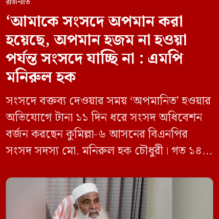
রাজনীতি
‘আমাকে সংসদে অপমান করা
হয়েছে, অপমান হজম না হওয়া
পর্যন্ত সংসদে যাচ্ছি না : এমপি
মনিরুল হক
সংসদে বক্তব্য দেওয়ার সময় ‘অপমানিত’ হওয়ার
অভিযোগে টানা ১১ দিন ধরে সংসদ অধিবেশন
বর্জন করছেন কুমিল্লা-৬ আসনের বিএনপির
সংসদ সদস্য মো. মনিরুল হক চৌধুরী। গত ১৪
জুন ডেপুটি স্পিকার কায়সার কামালের এক
রুলিং ও সিদ্ধান্তের প্রতিবাদে ১৫ থেকে ২৫ জুন
পর্যন্ত তিনি সংসদে যাননি। মনিরুল হক চৌধুরী
বলেন, ‘আমাকে সংসদে অপমান করা হয়েছে।