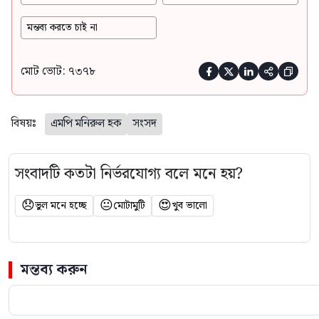
মন্তব্য করতে চাই না
মোট ভোট: ৭৩৭৮





বিষয়ঃ
এমপি মনিরুল হক
সংসদ
সংবাদটি কতটা নির্ভরযোগ্য বলে মনে হয়?
😞
😐
😍
ভুল মনে হচ্ছে
মোটামুটি
খুব ভালো
মন্তব্য করুন