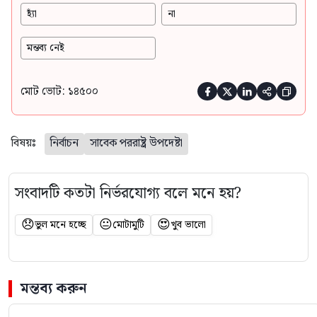
হ্যাঁ
না
মন্তব্য নেই
মোট ভোট: ১৪৫০০





বিষয়ঃ
নির্বাচন
সাবেক পররাষ্ট্র উপদেষ্টা
সংবাদটি কতটা নির্ভরযোগ্য বলে মনে হয়?
😞
😐
😍
ভুল মনে হচ্ছে
মোটামুটি
খুব ভালো
মন্তব্য করুন