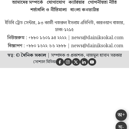
আমাদের সম্পর্কে
যোগাযোগ
ক্যারিয়ার
গোপনীয়তা নীতি
শর্তাবলি ও নীতিমালা
বাংলা কনভার্টার
ইডিবি ট্রেড সেন্টার, ৯৩ কাজী নজরুল ইসলাম এভিনিউ, কারওয়ান বাজার,
ঢাকা-১২১৫
নিউজরুম :
+৮৮০ ১৬০১ ৯৪ ২২২২
|
news@dainiksokal.com
বিজ্ঞাপণ :
+৮৮০ ১৬২২ ৬৬ ২৮৮৮
|
news@dainiksokal.com
স্বত্ব: ©
দৈনিক সকাল
|
সম্পাদক ও প্রকাশক, নাজমুল হাসান সরকার
সোশ্যাল মিডিয়া





অ+
অ-