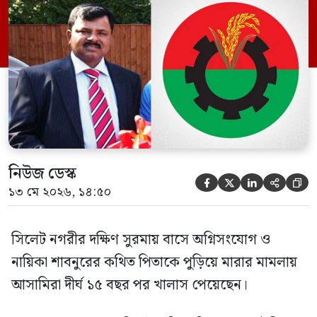
ইফতেখার আহমদ দিনারসহ ৩৮ জন নেতাকর্মী।
মঙ্গলবার দুপুরে মামলার দীর্ঘ শুনানি ও সাক্ষ্য-
প্রমাণ জেরা শেষে আসামিরা নির্দোষ প্রমাণিত
হওয়ায় খালাস দেন বিচারক। মানবপাচার […]
নিউজ ডেস্ক





১৩ মে ২০২৬, ১৪:৫০
সিলেট নগরীর দক্ষিণ সুরমায় বাসে অগ্নিসংযোগ ও
নায়িকা শাবনুরের কথিত পিতাকে পুড়িয়ে মারার মামলায়
আসামিরা দীর্ঘ ১৫ বছর পর খালাস পেয়েছেন।