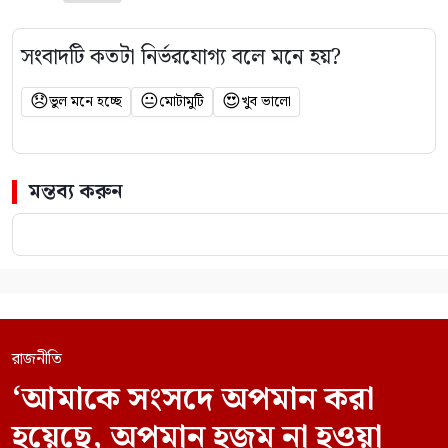
সংবাদটি কতটা নির্ভরযোগ্য বলে মনে হয়?
😞
😐
😍
ভুল মনে হচ্ছে
মোটামুটি
খুব ভালো
মন্তব্য করুন
রাজনীতি
‘আমাকে সংসদে অপমান করা
হয়েছে, অপমান হজম না হওয়া