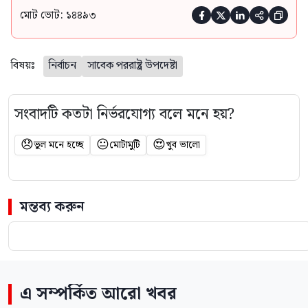
মোট ভোট: ১৪৪৯৩





বিষয়ঃ
নির্বাচন
সাবেক পররাষ্ট্র উপদেষ্টা
সংবাদটি কতটা নির্ভরযোগ্য বলে মনে হয়?
😞
😐
😍
ভুল মনে হচ্ছে
মোটামুটি
খুব ভালো
মন্তব্য করুন
এ সম্পর্কিত আরো খবর