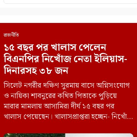
রাজনীতি
১৫ বছর পর খালাস পেলেন
বিএনপির নিখোঁজ নেতা ইলিয়াস-
দিনারসহ ৩৮ জন
সিলেট নগরীর দক্ষিণ সুরমায় বাসে অগ্নিসংযোগ
ও নায়িকা শাবনুরের কথিত পিতাকে পুড়িয়ে
মারার মামলায় আসামিরা দীর্ঘ ১৫ বছর পর
খালাস পেয়েছেন। খালাসপ্রাপ্তরা হচ্ছেন- নিখোঁজ
বিএনপি নেতা এম ইলিয়াস আলী ও ছাত্রদল নেতা