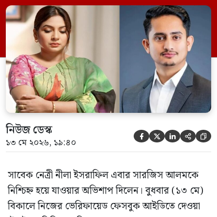
‘প্রিয় সারজিস আলম, তোরা এখন বিরোধী দলে
আছিস। কিন্তু মনে রাখিস, বিরোধী দল হিসাবেও
তোদেরকে বাংলাদেশের মানুষ মেনে নিবে না।
তোরা নিশ্চিহ্ন হয়ে যাবি বাংলাদেশ […]
নিউজ ডেস্ক





১৩ মে ২০২৬, ১৯:৪০
সাবেক নেত্রী নীলা ইসরাফিল এবার সারজিস আলমকে
নিশ্চিহ্ন হয়ে যাওয়ার অভিশাপ দিলেন। বুধবার (১৩ মে)
বিকালে নিজের ভেরিফায়েড ফেসবুক আইডিতে দেওয়া