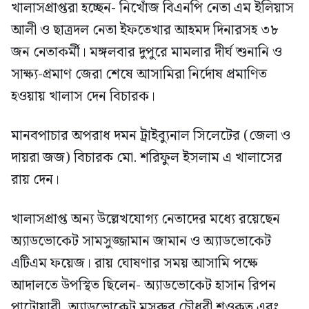
খালাসপ্রাপ্তরা হচ্ছেন- নিখোঁজ বিএনপি নেতা এম ইলিয়াস
আলী ও ছাত্রদল নেতা ইফতেখার আহমদ দিনারসহ ৩৮
জন নেতাকর্মী। মঙ্গলবার দুপুরে মামলার দীর্ঘ শুনানি ও
সাক্ষ্য-প্রমাণ জেরা শেষে আসামিরা নির্দোষ প্রমাণিত
হওয়ায় খালাস দেন বিচারক।
মানবপাচার অপরাধ দমন ট্রাইব্যুনাল সিলেটের (জেলা ও
দায়রা জজ) বিচারক মো. শরিফুল ইসলাম এ খালাসের
রায় দেন।
খালাসপ্রাপ্ত অন্য উল্লেখযোগ্য নেতাদের মধ্যে রয়েছেন
অ্যাডভোকেট সামসুজ্জামান জামান ও অ্যাডভোকেট
এটিএম ফয়েজ। রায় ঘোষণার সময় আসামি পক্ষে
আদালতে উপস্থিত ছিলেন- অ্যাডভোকেট হাসান রিপন
পাটোয়ারী, অ্যাডভোকেট মসরুর চৌধুরী শওকত এবং