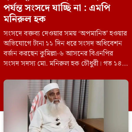
পর্যন্ত সংসদে যাচ্ছি না : এমপি
মনিরুল হক
সংসদে বক্তব্য দেওয়ার সময় ‘অপমানিত’ হওয়ার
অভিযোগে টানা ১১ দিন ধরে সংসদ অধিবেশন
বর্জন করছেন কুমিল্লা-৬ আসনের বিএনপির
সংসদ সদস্য মো. মনিরুল হক চৌধুরী। গত ১৪
জুন ডেপুটি স্পিকার কায়সার কামালের এক
রুলিং ও সিদ্ধান্তের প্রতিবাদে ১৫ থেকে ২৫ জুন
পর্যন্ত তিনি সংসদে যাননি। মনিরুল হক চৌধুরী
বলেন, ‘আমাকে সংসদে অপমান করা হয়েছে।
স্পিকার ফোন […]