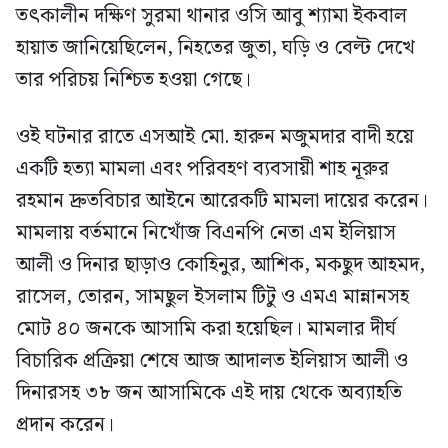
তৎকালীন দক্ষিণ সুরমা থানার ওসি আবু শ্যামা ইকবাল
হায়াত জানিয়েছিলেন, নিহতের জুতা, ঘড়ি ও বেল্ট দেখে
তার পরিচয় নিশ্চিত হওয়া গেছে।
ওই ঘটনার রাতে এসআই মো. হারুন মজুমদার বাদী হয়ে
একটি হত্যা মামলা এবং পরিবহণ ব্যবসায়ী শাহ নূরুর
রহমান দ্রুতবিচার আইনে আরেকটি মামলা দায়ের করেন।
মামলায় বর্তমানে নিখোঁজ বিএনপি নেতা এম ইলিয়াস
আলী ও দিনার ছাড়াও কোহিনুর, আশিক, মকছুদ আহমদ,
রাসেল, তোরন, সামছুল ইসলাম টিটু ও এমএ মান্নানসহ
মোট ৪০ জনকে আসামি করা হয়েছিল। মামলার দীর্ঘ
বিচারিক প্রক্রিয়া শেষে আজ আদালত ইলিয়াস আলী ও
দিনারসহ ৩৮ জন আসামিকে এই দায় থেকে অব্যাহতি
প্রদান করেন।