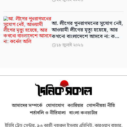
আ. লীগের পুনরাগমনের সুযোগ নেই,
আওয়ামী লীগের মৃত্যু হয়েছে, আর
কখনো বাংলাদেশে আসবে না: কর্নেল
অলি
১৮ জুলাই ২০২৬

আমাদের সম্পর্কে
যোগাযোগ
ক্যারিয়ার
গোপনীয়তা নীতি
শর্তাবলি ও নীতিমালা
বাংলা কনভার্টার
ইডিবি ট্রেড সেন্টার, ৯৩ কাজী নজরুল ইসলাম এভিনিউ, কারওয়ান বাজার,