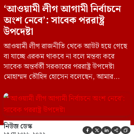
‘আওয়ামী লীগ আগামী নির্বাচনে
অংশ নেবে’: সাবেক পররাষ্ট্র
উপদেষ্টা
আওয়ামী লীগ রাজনীতি থেকে আউট হয়ে গেছে
বা যাচ্ছে এরকম থাকবে না বলে মন্তব্য করে
সাবেক অন্তর্বর্তী সরকারের পররাষ্ট্র উপদেষ্টা
মোহাম্মদ তৌহিদ হোসেন বলেছেন, আমার
অনুমান তারা (আওয়ামী লীগ) দেশের আগামী
নির্বাচনে অংশ নেবে। সম্প্রতি দেশের একটি
বেসরকারি টেলিভিশনে দেয়া সাক্ষাৎকারে তিনি
এসব কথা বলেন। আওয়ামী লীগ সরকারের সময়
নিউজ ডেস্ক
হওয়া অত্যাচার-নিপীড়ন মানুষ ভুলে যাবে এমন




