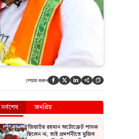
শেয়ার করুন





সর্বশেষ
জনপ্রিয়
‘জিয়াউর রহমান অটোক্রেট শাসক
ছিলেন না, তাই প্রদর্শনীতে মুজিব