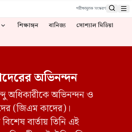


পরীক্ষামূলক সংস্করণ
শিক্ষাঙ্গন
বানিজ্য
সোশ্যাল মিডিয়া
 কাদেরের অভিনন্দন
ভেন্দু অধিকারীকে অভিনন্দন ও
কাদের (জিএম কাদের)।
িশেষ বার্তায় তিনি এই