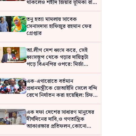
থাকলেও শহীদ জিয়ার ভূমিকা রাখা
হয়নি: জামায়াতের আমির
তনু হত্যা মামলায় সাবেক
সেনাসদস্য হাফিজুর রহমান ফের
গ্রেপ্তার
আ.লীগ দেশ ধ্বংস করে, সেই
ধ্বংসস্তূপ থেকে গড়ার দায়িত্বটা
পড়ে বিএনপির ওপরে: মির্জা
ফখরুল
এক-এগারোতে বর্তমান
প্রধানমন্ত্রীকে জেআইসি সেলে বন্দি
রেখে নির্যাতন করা হয়েছিল: চিফ
প্রসিকিউটর
এক দফা দেশের সাধারণ মানুষের
দীর্ঘদিনের দাবি,ও গণতান্ত্রিক
আকাঙ্ক্ষার প্রতিফলন,কোনো
ব্যক্তির দেওয়া নয়: নুর