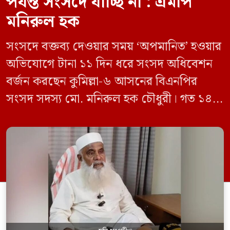
পর্যন্ত সংসদে যাচ্ছি না : এমপি
মনিরুল হক
সংসদে বক্তব্য দেওয়ার সময় ‘অপমানিত’ হওয়ার
অভিযোগে টানা ১১ দিন ধরে সংসদ অধিবেশন
বর্জন করছেন কুমিল্লা-৬ আসনের বিএনপির
সংসদ সদস্য মো. মনিরুল হক চৌধুরী। গত ১৪
জুন ডেপুটি স্পিকার কায়সার কামালের এক
রুলিং ও সিদ্ধান্তের প্রতিবাদে ১৫ থেকে ২৫ জুন
পর্যন্ত তিনি সংসদে যাননি। মনিরুল হক চৌধুরী
বলেন, ‘আমাকে সংসদে অপমান করা হয়েছে।
স্পিকার ফোন […]