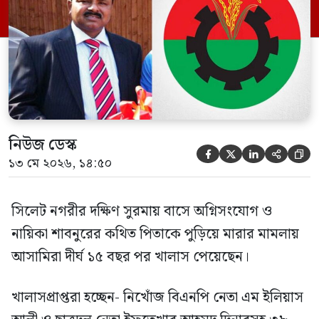
প্রমাণ জেরা শেষে আসামিরা নির্দোষ প্রমাণিত
হওয়ায় খালাস দেন বিচারক। মানবপাচার […]
নিউজ ডেস্ক





১৩ মে ২০২৬, ১৪:৫০
সিলেট নগরীর দক্ষিণ সুরমায় বাসে অগ্নিসংযোগ ও
নায়িকা শাবনুরের কথিত পিতাকে পুড়িয়ে মারার মামলায়
আসামিরা দীর্ঘ ১৫ বছর পর খালাস পেয়েছেন।
খালাসপ্রাপ্তরা হচ্ছেন- নিখোঁজ বিএনপি নেতা এম ইলিয়াস