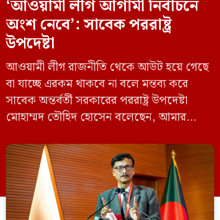
‘আওয়ামী লীগ আগামী নির্বাচনে
অংশ নেবে’: সাবেক পররাষ্ট্র
উপদেষ্টা
আওয়ামী লীগ রাজনীতি থেকে আউট হয়ে গেছে
বা যাচ্ছে এরকম থাকবে না বলে মন্তব্য করে
সাবেক অন্তর্বর্তী সরকারের পররাষ্ট্র উপদেষ্টা
মোহাম্মদ তৌহিদ হোসেন বলেছেন, আমার
অনুমান তারা (আওয়ামী লীগ) দেশের আগামী
নির্বাচনে অংশ নেবে। সম্প্রতি দেশের একটি
বেসরকারি টেলিভিশনে দেয়া সাক্ষাৎকারে তিনি
এসব কথা বলেন। আওয়ামী লীগ সরকারের সময়
হওয়া অত্যাচার-নিপীড়ন মানুষ ভুলে যাবে এমন
[…]