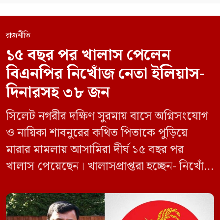
রাজনীতি
১৫ বছর পর খালাস পেলেন
বিএনপির নিখোঁজ নেতা ইলিয়াস-
দিনারসহ ৩৮ জন
সিলেট নগরীর দক্ষিণ সুরমায় বাসে অগ্নিসংযোগ
ও নায়িকা শাবনুরের কথিত পিতাকে পুড়িয়ে
মারার মামলায় আসামিরা দীর্ঘ ১৫ বছর পর
খালাস পেয়েছেন। খালাসপ্রাপ্তরা হচ্ছেন- নিখোঁজ
বিএনপি নেতা এম ইলিয়াস আলী ও ছাত্রদল নেতা
ইফতেখার আহমদ দিনারসহ ৩৮ জন নেতাকর্মী।
মঙ্গলবার দুপুরে মামলার দীর্ঘ শুনানি ও সাক্ষ্য-