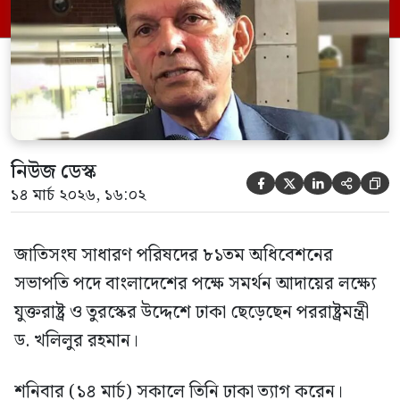
মন্ত্রণালয়ের একজন কর্মকর্তা গণমাধ্যমকে
জানান, নিউইয়র্ক যাওয়ার পথে তুরস্কে
অবস্থানকালে ড. খলিলুর রহমান কয়েকটি বৈঠক
[…]
নিউজ ডেস্ক





১৪ মার্চ ২০২৬, ১৬:০২
জাতিসংঘ সাধারণ পরিষদের ৮১তম অধিবেশনের
সভাপতি পদে বাংলাদেশের পক্ষে সমর্থন আদায়ের লক্ষ্যে
যুক্তরাষ্ট্র ও তুরস্কের উদ্দেশে ঢাকা ছেড়েছেন পররাষ্ট্রমন্ত্রী
ড. খলিলুর রহমান।
শনিবার (১৪ মার্চ) সকালে তিনি ঢাকা ত্যাগ করেন।