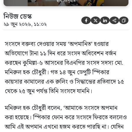
ছবি সংগৃহীত
নিউজ ডেস্ক





২৯ জুন ২০২৬, ১১:০২
সংসদে বক্তব্য দেওয়ার সময় ‘অপমানিত’ হওয়ার
অভিযোগে টানা ১১ দিন ধরে সংসদ অধিবেশন বর্জন
করছেন কুমিল্লা-৬ আসনের বিএনপির সংসদ সদস্য মো.
মনিরুল হক চৌধুরী। গত ১৪ জুন ডেপুটি স্পিকার
কায়সার কামালের এক রুলিং ও সিদ্ধান্তের প্রতিবাদে ১৫
থেকে ২৫ জুন পর্যন্ত তিনি সংসদে যাননি।
মনিরুল হক চৌধুরী বলেন, ‘আমাকে সংসদে অপমান
করা হয়েছে। স্পিকার ফোন করে সংসদে ফিরতে বললেও
আমি এই অপমান এখনো হজম করতে পারছি না। যেদিন