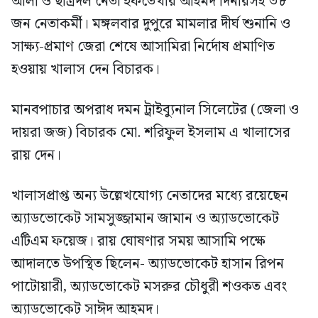
আলী ও ছাত্রদল নেতা ইফতেখার আহমদ দিনারসহ ৩৮
জন নেতাকর্মী। মঙ্গলবার দুপুরে মামলার দীর্ঘ শুনানি ও
সাক্ষ্য-প্রমাণ জেরা শেষে আসামিরা নির্দোষ প্রমাণিত
হওয়ায় খালাস দেন বিচারক।
মানবপাচার অপরাধ দমন ট্রাইব্যুনাল সিলেটের (জেলা ও
দায়রা জজ) বিচারক মো. শরিফুল ইসলাম এ খালাসের
রায় দেন।
খালাসপ্রাপ্ত অন্য উল্লেখযোগ্য নেতাদের মধ্যে রয়েছেন
অ্যাডভোকেট সামসুজ্জামান জামান ও অ্যাডভোকেট
এটিএম ফয়েজ। রায় ঘোষণার সময় আসামি পক্ষে
আদালতে উপস্থিত ছিলেন- অ্যাডভোকেট হাসান রিপন
পাটোয়ারী, অ্যাডভোকেট মসরুর চৌধুরী শওকত এবং
অ্যাডভোকেট সাঈদ আহমদ।