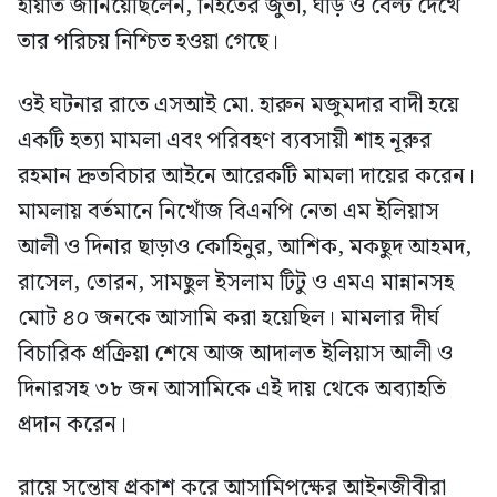
হায়াত জানিয়েছিলেন, নিহতের জুতা, ঘড়ি ও বেল্ট দেখে
তার পরিচয় নিশ্চিত হওয়া গেছে।
ওই ঘটনার রাতে এসআই মো. হারুন মজুমদার বাদী হয়ে
একটি হত্যা মামলা এবং পরিবহণ ব্যবসায়ী শাহ নূরুর
রহমান দ্রুতবিচার আইনে আরেকটি মামলা দায়ের করেন।
মামলায় বর্তমানে নিখোঁজ বিএনপি নেতা এম ইলিয়াস
আলী ও দিনার ছাড়াও কোহিনুর, আশিক, মকছুদ আহমদ,
রাসেল, তোরন, সামছুল ইসলাম টিটু ও এমএ মান্নানসহ
মোট ৪০ জনকে আসামি করা হয়েছিল। মামলার দীর্ঘ
বিচারিক প্রক্রিয়া শেষে আজ আদালত ইলিয়াস আলী ও
দিনারসহ ৩৮ জন আসামিকে এই দায় থেকে অব্যাহতি
প্রদান করেন।
রায়ে সন্তোষ প্রকাশ করে আসামিপক্ষের আইনজীবীরা