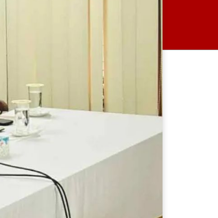
ইতালির বিমানবন্দরে আটকে আছে
বাংলাদেশ বিমানের ফ্লাইট
সরকারের ব্যর্থতায় দিল্লীতে হাসিনা
প্রেস ব্রিফিং করেছে: নাহিদ ইসলাম
সাকিবের আর দেশে ফেরার সুযোগ
নেই: ক্রীড়া প্রতিমন্ত্রী
সরকার জনগণের আস্থা হারাচ্ছে,