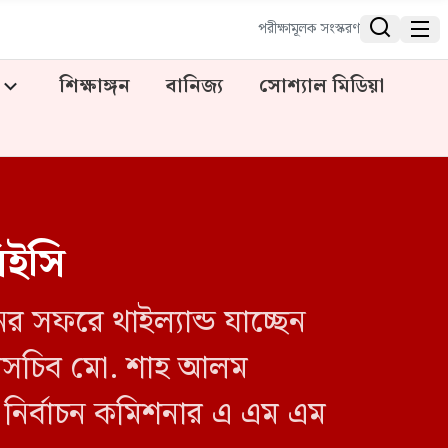


পরীক্ষামূলক সংস্করণ
শিক্ষাঙ্গন
বানিজ্য
সোশ্যাল মিডিয়া
সিইসি
ের সফরে থাইল্যান্ড যাচ্ছেন
 উপসচিব মো. শাহ আলম
ন নির্বাচন কমিশনার এ এম এম