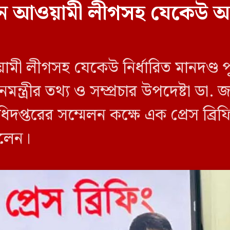
বাচনে আওয়ামী লীগসহ যেকেউ অ
য়ামী লীগসহ যেকেউ নির্ধারিত মানদণ্ড 
ন্ত্রীর তথ্য ও সম্প্রচার উপদেষ্টা ডা
িদপ্তরের সম্মেলন কক্ষে এক প্রেস ব্র
বলেন।