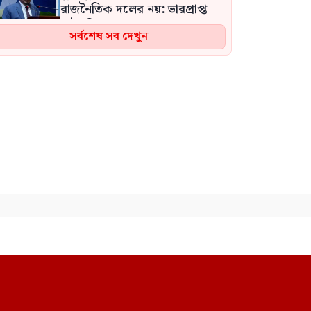
রাজনৈতিক দলের নয়: ভারপ্রাপ্ত
রাষ্ট্রপতি
সর্বশেষ সব দেখুন
ফাঁসির দণ্ডপ্রাপ্ত শেখ হাসিনাকে
ইন্টারপোলের মাধ্যমে রেড নোটিশ
জারি করে ফিরিয়ে আনার দাবি
জামায়াতের
ফ্যাসিস্ট পূজারী সাকিবের সব
রেকর্ড ইতিহাস থেকে মুছে ফেলা
হলে আমাদের ক্রিকেট মোটেও
নিঃস্ব হয়ে যাবে না: শফিকুল
বোমা হামলার আশঙ্কায় দেশজুড়ে
পুলিশের সতর্কতা জারি
হাসিনার বিএনপি সরকারবিরোধী
বক্তব্যে ভারতের কোনো সমর্থন
নেই: রণধীর জয়সওয়াল