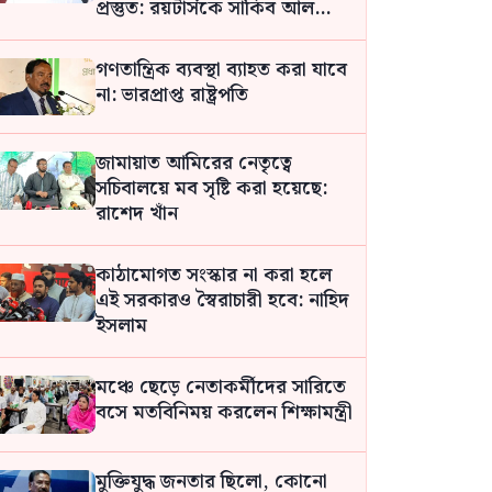
প্রস্তুত: রয়টার্সকে সাকিব আল
হাসান
গণতান্ত্রিক ব্যবস্থা ব্যাহত করা যাবে
না: ভারপ্রাপ্ত রাষ্ট্রপতি
জামায়াত আমিরের নেতৃত্বে
সচিবালয়ে মব সৃষ্টি করা হয়েছে:
রাশেদ খাঁন
কাঠামোগত সংস্কার না করা হলে
এই সরকারও স্বৈরাচারী হবে: নাহিদ
ইসলাম
মঞ্চে ছেড়ে নেতাকর্মীদের সারিতে
বসে মতবিনিময় করলেন শিক্ষামন্ত্রী
মুক্তিযুদ্ধ জনতার ছিলো, কোনো