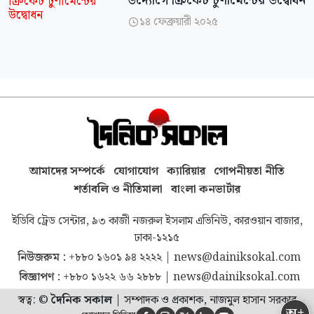
উদ্যোগে ক্রিকেট টুর্ণামেন্টের উদ্বোধন
১৪ ফেব্রুয়ারী ২০২৫

আমাদের সম্পর্কে
যোগাযোগ
ক্যারিয়ার
গোপনীয়তা নীতি
শর্তাবলি ও নীতিমালা
বাংলা কনভার্টার
ইডিবি ট্রেড সেন্টার, ৯৩ কাজী নজরুল ইসলাম এভিনিউ, কারওয়ান বাজার,
ঢাকা-১২১৫
নিউজরুম :
+৮৮০ ১৬০১ ৯৪ ২২২২
|
news@dainiksokal.com
বিজ্ঞাপণ :
+৮৮০ ১৬২২ ৬৬ ২৮৮৮
|
news@dainiksokal.com
স্বত্ব: ©
দৈনিক সকাল
|
সম্পাদক ও প্রকাশক, নাজমুল হাসান সরকার
অ+