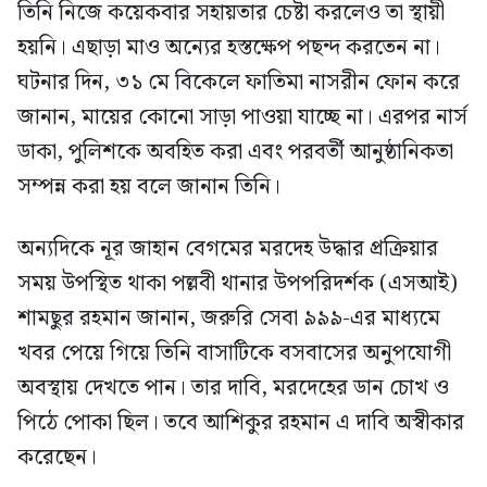
তিনি নিজে কয়েকবার সহায়তার চেষ্টা করলেও তা স্থায়ী
হয়নি। এছাড়া মাও অন্যের হস্তক্ষেপ পছন্দ করতেন না।
ঘটনার দিন, ৩১ মে বিকেলে ফাতিমা নাসরীন ফোন করে
জানান, মায়ের কোনো সাড়া পাওয়া যাচ্ছে না। এরপর নার্স
ডাকা, পুলিশকে অবহিত করা এবং পরবর্তী আনুষ্ঠানিকতা
সম্পন্ন করা হয় বলে জানান তিনি।
অন্যদিকে নূর জাহান বেগমের মরদেহ উদ্ধার প্রক্রিয়ার
সময় উপস্থিত থাকা পল্লবী থানার উপপরিদর্শক (এসআই)
শামছুর রহমান জানান, জরুরি সেবা ৯৯৯-এর মাধ্যমে
খবর পেয়ে গিয়ে তিনি বাসাটিকে বসবাসের অনুপযোগী
অবস্থায় দেখতে পান। তার দাবি, মরদেহের ডান চোখ ও
পিঠে পোকা ছিল। তবে আশিকুর রহমান এ দাবি অস্বীকার
করেছেন।