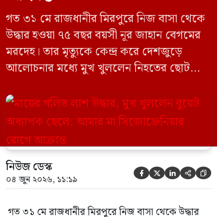
গত ৩১ মে রাজধানীর মিরপুরে নিজ বাসা থেকে
উদ্ধার হওয়া ৭৫ বছর বয়সী নূর জাহান বেগমের
মরদেহ। তার মৃত্যুকে কেন্দ্র করে দেশজুড়ে
আলোচনার মধ্যে মুখ খুললেন নিহতের ছোট
ছেলে বাংলাদেশ প্রকৌশল বিশ্ববিদ্যালয়ের
(বুয়েট) অধ্যাপক একেএম আশিকুর রহমান।
তিনি পরিবারের বিরুদ্ধে ছড়ানো বিভিন্ন তথ্যকে
মিথ্যা বলে দাবি করেছেন। বুধবার (৩ জুন)
গণমাধ্যমে দেওয়া বক্তব্যে তিনি এই […]
নিউজ ডেস্ক





০৪ জুন ২০২৬, ১১:১৯
গত ৩১ মে রাজধানীর মিরপুরে নিজ বাসা থেকে উদ্ধার