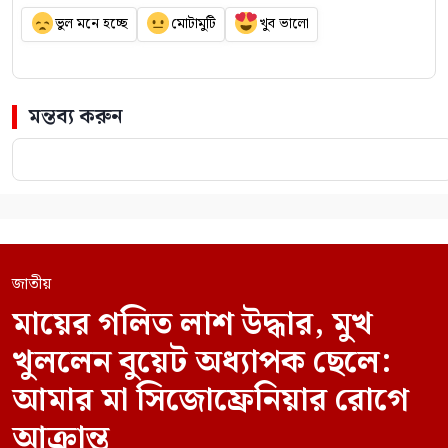
ভুল মনে হচ্ছে
মোটামুটি
খুব ভালো
মন্তব্য করুন
জাতীয়
মায়ের গলিত লাশ উদ্ধার, মুখ
খুললেন বুয়েট অধ্যাপক ছেলে:
আমার মা সিজোফ্রেনিয়ার রোগে
আক্রান্ত