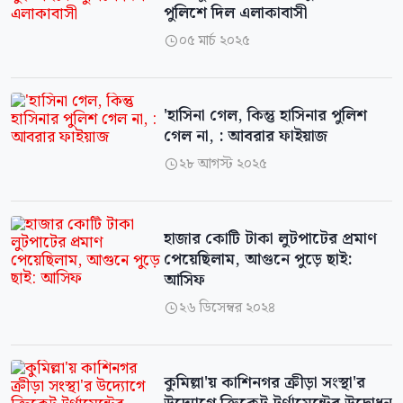
পুলিশে দিল এলাকাবাসী
০৫ মার্চ ২০২৫

'হাসিনা গেল, কিন্তু হাসিনার পুলিশ
গেল না, : আবরার ফাইয়াজ
২৮ আগস্ট ২০২৫

হাজার কোটি টাকা লুটপাটের প্রমাণ
পেয়েছিলাম, আগুনে পুড়ে ছাই:
আসিফ
২৬ ডিসেম্বর ২০২৪

কুমিল্লা'য় কাশিনগর ক্রীড়া সংস্থা'র