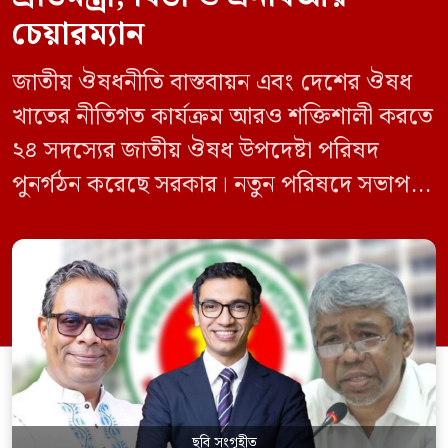
চেয়ারম্যান
জাতীয় ঔষধনীতি বাস্তবায়ন এবং দেশের ঔষধ
খাতের নীতিগত কার্যক্রম আরও শক্তিশালী করতে
২৪ সদস্যের জাতীয় ঔষধ উপদেষ্টা পরিষদ
পুনর্গঠন করেছে সরকার। নতুন পরিষদে সভাপতি
হিসেবে দায়িত্ব পালন করবেন স্বাস্থ্য ও পরিবার
কল্যাণমন্ত্রী এবং সদস্য সচিব থাকবেন স্বাস্থ্য ও
পরিবার কল্যাণ মন্ত্রণালয়ের সচিব। একই সঙ্গে
স্বাস্থ্য প্রতিমন্ত্রী, বাংলাদেশ বিনিয়োগ উন্নয়ন
কর্তৃপক্ষ (বিডা)-এর নির্বাহী চেয়ারম্যান এবং
জাতীয় […]
ছবি সংগৃহীত