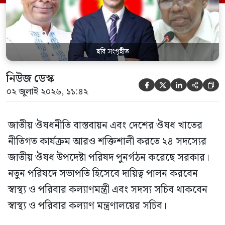
কর্তৃপক্ষ (বিডা)-এর নির্বাহী চেয়ারম্যান এবং
জাতীয় […]
ছবি সংগৃহীত
নিউজ ডেস্ক





০২ জুলাই ২০২৬, ১১:৪২
জাতীয় ঔষধনীতি বাস্তবায়ন এবং দেশের ঔষধ খাতের
নীতিগত কার্যক্রম আরও শক্তিশালী করতে ২৪ সদস্যের
জাতীয় ঔষধ উপদেষ্টা পরিষদ পুনর্গঠন করেছে সরকার।
নতুন পরিষদে সভাপতি হিসেবে দায়িত্ব পালন করবেন
স্বাস্থ্য ও পরিবার কল্যাণমন্ত্রী এবং সদস্য সচিব থাকবেন
স্বাস্থ্য ও পরিবার কল্যাণ মন্ত্রণালয়ের সচিব।