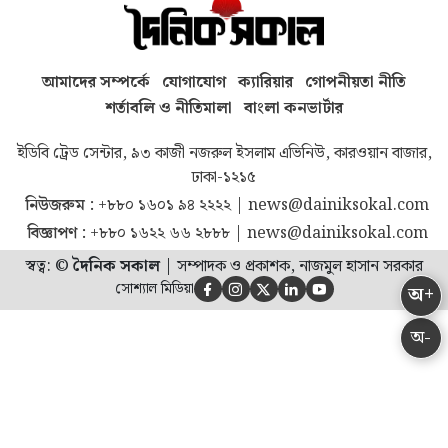
আমাদের সম্পর্কে
যোগাযোগ
ক্যারিয়ার
গোপনীয়তা নীতি
শর্তাবলি ও নীতিমালা
বাংলা কনভার্টার
ইডিবি ট্রেড সেন্টার, ৯৩ কাজী নজরুল ইসলাম এভিনিউ, কারওয়ান বাজার,
ঢাকা-১২১৫
নিউজরুম :
+৮৮০ ১৬০১ ৯৪ ২২২২
|
news@dainiksokal.com
বিজ্ঞাপণ :
+৮৮০ ১৬২২ ৬৬ ২৮৮৮
|
news@dainiksokal.com
স্বত্ব: ©
দৈনিক সকাল
|
সম্পাদক ও প্রকাশক, নাজমুল হাসান সরকার
সোশ্যাল মিডিয়া
অ+





অ-