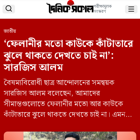
পরীক্ষামূলক


সংস্করণ
জাতীয়
‘ফেলানীর মতো কাউকে কাঁটাতারে
ঝুলে থাকতে দেখতে চাই না’:
সারজিস আলম
বৈষম্যবিরোধী ছাত্র আন্দোলনের সমন্বয়ক
সারজিস আলম বলেছেন, আমাদের
সীমান্তগুলোতে ফেলানীর মতো আর কাউকে
কাঁটাতারে ঝুলে থাকতে দেখতে চাই না। এমন
হত্যাকাণ্ড আর চাই না। যদি আজকের পর থেকে
এমন কোনো ঘটনা ঘটে তাহলে তার বিচার করতে