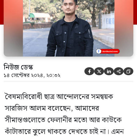
হবে। শনিবার (১৪ সেপ্টেম্বর) বিকেলে ঠাকুরগাঁও
শহরের বড়মাঠে বৈষম্যবিরোধী ছাত্র আন্দোলন
ঠাকুরগাঁওয়ের মতবিনিময় সভায় এসব কথা বলেন
তিনি। সারজিস […]
নিউজ ডেস্ক





১৪ সেপ্টেম্বর ২০২৪, ২০:৩২
বৈষম্যবিরোধী ছাত্র আন্দোলনের সমন্বয়ক
সারজিস আলম বলেছেন, আমাদের
সীমান্তগুলোতে ফেলানীর মতো আর কাউকে
কাঁটাতারে ঝুলে থাকতে দেখতে চাই না। এমন