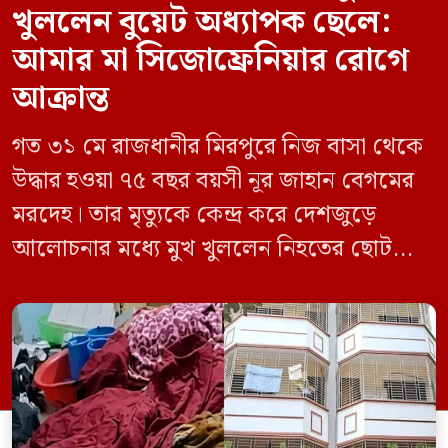
খুললেন বুয়েট অধ্যাপক ছেলে:
আমার মা সিজোফ্রেনিয়ার রোগে
আক্রান্ত
গত ৩১ মে রাজধানীর মিরপুরে নিজ বাসা থেকে
উদ্ধার হওয়া ৭৫ বছর বয়সী নূর জাহান বেগমের
মরদেহ। তার মৃত্যুকে কেন্দ্র করে দেশজুড়ে
আলোচনার মধ্যে মুখ খুললেন নিহতের ছোট
ছেলে বাংলাদেশ প্রকৌশল বিশ্ববিদ্যালয়ের
(বুয়েট) অধ্যাপক একেএম আশিকুর রহমান।
তিনি পরিবারের বিরুদ্ধে ছড়ানো বিভিন্ন তথ্যকে
মিথ্যা বলে দাবি করেছেন। বুধবার (৩ জুন)
গণমাধ্যমে দেওয়া বক্তব্যে তিনি এই […]