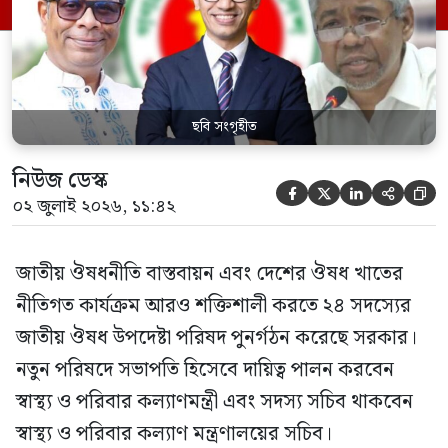
স্বাস্থ্য প্রতিমন্ত্রী, বাংলাদেশ বিনিয়োগ উন্নয়ন
কর্তৃপক্ষ (বিডা)-এর নির্বাহী চেয়ারম্যান এবং
জাতীয় […]
ছবি সংগৃহীত
নিউজ ডেস্ক





০২ জুলাই ২০২৬, ১১:৪২
জাতীয় ঔষধনীতি বাস্তবায়ন এবং দেশের ঔষধ খাতের
নীতিগত কার্যক্রম আরও শক্তিশালী করতে ২৪ সদস্যের
জাতীয় ঔষধ উপদেষ্টা পরিষদ পুনর্গঠন করেছে সরকার।
নতুন পরিষদে সভাপতি হিসেবে দায়িত্ব পালন করবেন
স্বাস্থ্য ও পরিবার কল্যাণমন্ত্রী এবং সদস্য সচিব থাকবেন
স্বাস্থ্য ও পরিবার কল্যাণ মন্ত্রণালয়ের সচিব।