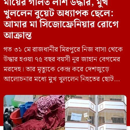
মায়ের গলিত লাশ উদ্ধার, মুখ
খুললেন বুয়েট অধ্যাপক ছেলে:
আমার মা সিজোফ্রেনিয়ার রোগে
আক্রান্ত
গত ৩১ মে রাজধানীর মিরপুরে নিজ বাসা থেকে
উদ্ধার হওয়া ৭৫ বছর বয়সী নূর জাহান বেগমের
মরদেহ। তার মৃত্যুকে কেন্দ্র করে দেশজুড়ে
আলোচনার মধ্যে মুখ খুললেন নিহতের ছোট
ছেলে বাংলাদেশ প্রকৌশল বিশ্ববিদ্যালয়ের
(বুয়েট) অধ্যাপক একেএম আশিকুর রহমান।
তিনি পরিবারের বিরুদ্ধে ছড়ানো বিভিন্ন তথ্যকে
মিথ্যা বলে দাবি করেছেন। বুধবার (৩ জুন)
গণমাধ্যমে দেওয়া বক্তব্যে তিনি এই […]