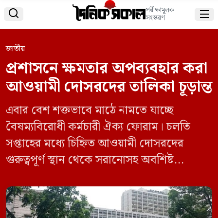
পরীক্ষামূলক


সংস্করণ
জাতীয়
প্রশাসনে ক্ষমতার অপব্যবহার করা
আওয়ামী দোসরদের তালিকা চূড়ান্ত
এবার বেশ শক্তভাবে মাঠে নামতে যাচ্ছে
বৈষম্যবিরোধী কর্মচারী ঐক্য ফোরাম। চলতি
সপ্তাহের মধ্যে চিহ্নিত আওয়ামী দোসরদের
গুরুত্বপূর্ণ স্থান থেকে সরানোসহ অবশিষ্ট
পদোন্নতি বঞ্চিত কর্মকর্তাদের পদোন্নতি না দিলে
রোববার সচিবালয়ে অবস্থান কর্মসূচি দেওয়া
হবে। শনিবার বিষয়টি নিশ্চিত করেন ফোরামের