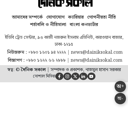
আমাদের সম্পর্কে
যোগাযোগ
ক্যারিয়ার
গোপনীয়তা নীতি
শর্তাবলি ও নীতিমালা
বাংলা কনভার্টার
ইডিবি ট্রেড সেন্টার, ৯৩ কাজী নজরুল ইসলাম এভিনিউ, কারওয়ান বাজার,
ঢাকা-১২১৫
নিউজরুম :
+৮৮০ ১৬০১ ৯৪ ২২২২
|
news@dainiksokal.com
বিজ্ঞাপণ :
+৮৮০ ১৬২২ ৬৬ ২৮৮৮
|
news@dainiksokal.com
স্বত্ব: ©
দৈনিক সকাল
|
সম্পাদক ও প্রকাশক, নাজমুল হাসান সরকার
সোশ্যাল মিডিয়া





অ+
অ-