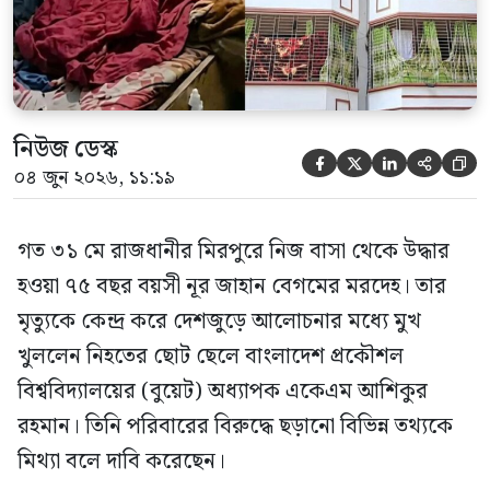
নিউজ ডেস্ক





০৪ জুন ২০২৬, ১১:১৯
গত ৩১ মে রাজধানীর মিরপুরে নিজ বাসা থেকে উদ্ধার
হওয়া ৭৫ বছর বয়সী নূর জাহান বেগমের মরদেহ। তার
মৃত্যুকে কেন্দ্র করে দেশজুড়ে আলোচনার মধ্যে মুখ
খুললেন নিহতের ছোট ছেলে বাংলাদেশ প্রকৌশল
বিশ্ববিদ্যালয়ের (বুয়েট) অধ্যাপক একেএম আশিকুর
রহমান। তিনি পরিবারের বিরুদ্ধে ছড়ানো বিভিন্ন তথ্যকে
মিথ্যা বলে দাবি করেছেন।