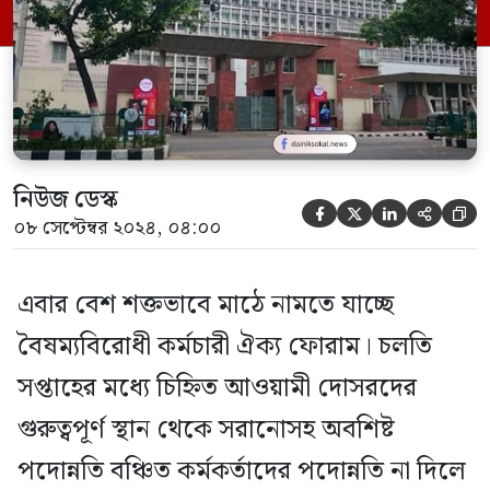
আহ্বায়ক এবিএম আব্দুস ছাত্তার। এক প্রশ্নের
জবাবে তিনি বলেন, এ বিষয়ে জোর দাবি
জানিয়ে ১৫ দিন আগে […]
নিউজ ডেস্ক





০৮ সেপ্টেম্বর ২০২৪, ০৪:০০
এবার বেশ শক্তভাবে মাঠে নামতে যাচ্ছে
বৈষম্যবিরোধী কর্মচারী ঐক্য ফোরাম। চলতি
সপ্তাহের মধ্যে চিহ্নিত আওয়ামী দোসরদের
গুরুত্বপূর্ণ স্থান থেকে সরানোসহ অবশিষ্ট
পদোন্নতি বঞ্চিত কর্মকর্তাদের পদোন্নতি না দিলে