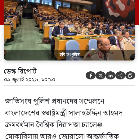
উদ্ভাবন এবং সক্ষমতা বৃদ্ধির লক্ষ্যে বাংলাদেশের
পক্ষ থেকে ‘জাতিসংঘ পুলিশ জ্ঞান ও উদ্ভাবন
নেটওয়ার্ক’ প্রতিষ্ঠার প্রস্তাব উপস্থাপন করেন
তিনি। স্থানীয় সময় বুধবার (৮ জুলাই) যুক্তরাষ্ট্রের
নিউইয়র্কে জাতিসংঘ সদর […]
ছবি সংগৃহীত
ডেস্ক রিপোর্ট





০৯ জুলাই ২০২৬, ১০:১০
জাতিসংঘ পুলিশ প্রধানদের সম্মেলনে
বাংলাদেশের স্বরাষ্ট্রমন্ত্রী সালাহউদ্দিন আহমদ
ক্রমবর্ধমান বৈশ্বিক নিরাপত্তা চ্যালেঞ্জ
মোকাবিলায় আরও জোরালো আন্তর্জাতিক