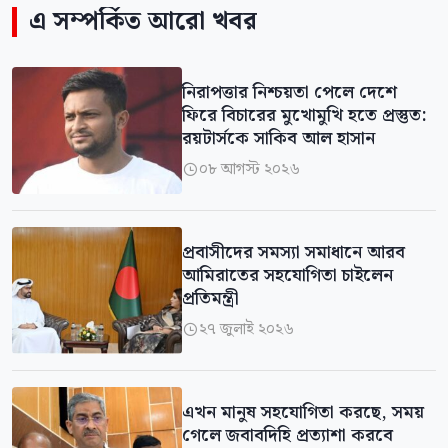
এ সম্পর্কিত আরো খবর
নিরাপত্তার নিশ্চয়তা পেলে দেশে
ফিরে বিচারের মুখোমুখি হতে প্রস্তুত:
রয়টার্সকে সাকিব আল হাসান
০৮ আগস্ট ২০২৬

প্রবাসীদের সমস্যা সমাধানে আরব
আমিরাতের সহযোগিতা চাইলেন
প্রতিমন্ত্রী
২৭ জুলাই ২০২৬

এখন মানুষ সহযোগিতা করছে, সময়
গেলে জবাবদিহি প্রত্যাশা করবে