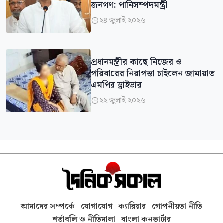
জনগণ: পানিসম্পদমন্ত্রী
২৪ জুলাই ২০২৬

প্রধানমন্ত্রীর কাছে নিজের ও
পরিবারের নিরাপত্তা চাইলেন জামায়াত
এমপির ড্রাইভার
২২ জুলাই ২০২৬

আমাদের সম্পর্কে
যোগাযোগ
ক্যারিয়ার
গোপনীয়তা নীতি
শর্তাবলি ও নীতিমালা
বাংলা কনভার্টার