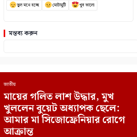
ভুল মনে হচ্ছে
মোটামুটি
খুব ভালো
মন্তব্য করুন
জাতীয়
মায়ের গলিত লাশ উদ্ধার, মুখ
খুললেন বুয়েট অধ্যাপক ছেলে:
আমার মা সিজোফ্রেনিয়ার রোগে
আক্রান্ত