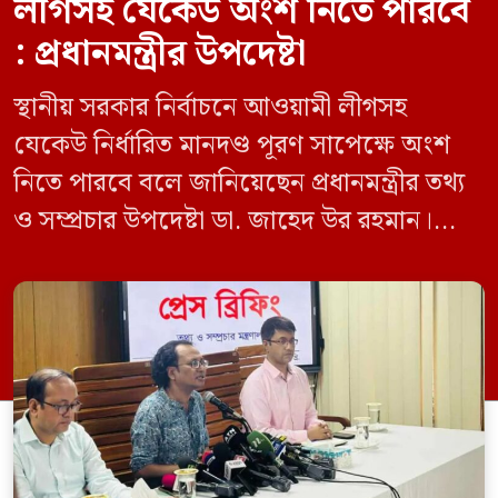
লীগসহ যেকেউ অংশ নিতে পারবে
: প্রধানমন্ত্রীর উপদেষ্টা
স্থানীয় সরকার নির্বাচনে আওয়ামী লীগসহ
যেকেউ নির্ধারিত মানদণ্ড পূরণ সাপেক্ষে অংশ
নিতে পারবে বলে জানিয়েছেন প্রধানমন্ত্রীর তথ্য
ও সম্প্রচার উপদেষ্টা ডা. জাহেদ উর রহমান।
মঙ্গলবার (০৯ জুন) সচিবালয়ে তথ্য অধিদপ্তরের
সম্মেলন কক্ষে এক প্রেস ব্রিফিংয়ে সাংবাদিকদের
এক প্রশ্নের জবাবে তিনি এ কথা বলেন।