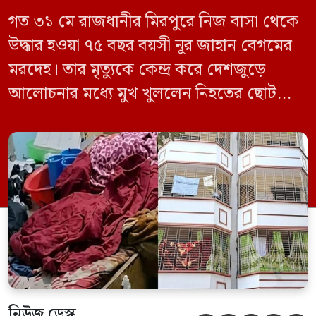
গত ৩১ মে রাজধানীর মিরপুরে নিজ বাসা থেকে
উদ্ধার হওয়া ৭৫ বছর বয়সী নূর জাহান বেগমের
মরদেহ। তার মৃত্যুকে কেন্দ্র করে দেশজুড়ে
আলোচনার মধ্যে মুখ খুললেন নিহতের ছোট
ছেলে বাংলাদেশ প্রকৌশল বিশ্ববিদ্যালয়ের
(বুয়েট) অধ্যাপক একেএম আশিকুর রহমান।
তিনি পরিবারের বিরুদ্ধে ছড়ানো বিভিন্ন তথ্যকে
মিথ্যা বলে দাবি করেছেন। বুধবার (৩ জুন)
গণমাধ্যমে দেওয়া বক্তব্যে তিনি এই […]
নিউজ ডেস্ক