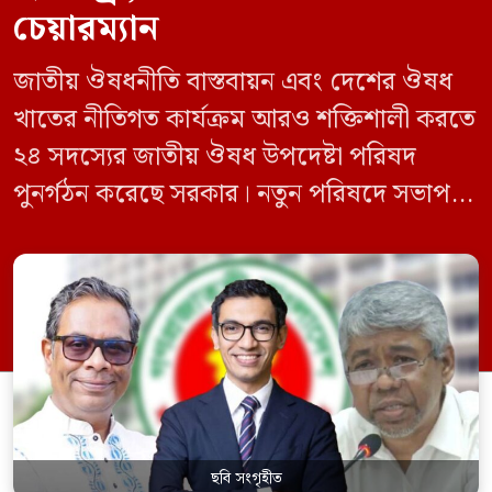
চেয়ারম্যান
জাতীয় ঔষধনীতি বাস্তবায়ন এবং দেশের ঔষধ
খাতের নীতিগত কার্যক্রম আরও শক্তিশালী করতে
২৪ সদস্যের জাতীয় ঔষধ উপদেষ্টা পরিষদ
পুনর্গঠন করেছে সরকার। নতুন পরিষদে সভাপতি
হিসেবে দায়িত্ব পালন করবেন স্বাস্থ্য ও পরিবার
কল্যাণমন্ত্রী এবং সদস্য সচিব থাকবেন স্বাস্থ্য ও
পরিবার কল্যাণ মন্ত্রণালয়ের সচিব। একই সঙ্গে
স্বাস্থ্য প্রতিমন্ত্রী, বাংলাদেশ বিনিয়োগ উন্নয়ন
কর্তৃপক্ষ (বিডা)-এর নির্বাহী চেয়ারম্যান এবং
জাতীয় […]
ছবি সংগৃহীত